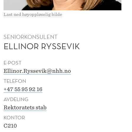
E
N
Last ned høyoppløselig bilde
R
Y
SENIORKONSULENT
ELLINOR RYSSEVIK
S
S
E-POST
E
Ellinor.Ryssevik@nhh.no
V
TELEFON
I
+47 55 95 92 16
AVDELING
K
Rektoratets stab
KONTOR
C210