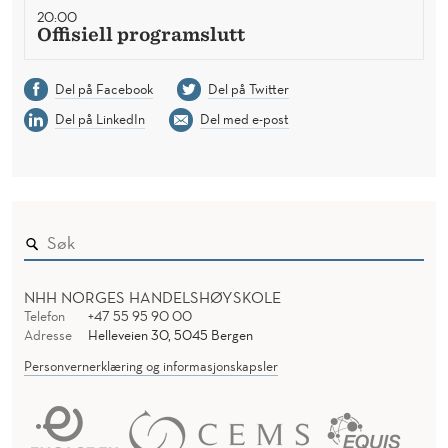
20:00
Offisiell programslutt
Del på Facebook
Del på Twitter
Del på LinkedIn
Del med e-post
NHH NORGES HANDELSHØYSKOLE
Telefon
+47 55 95 90 00
Adresse
Helleveien 30, 5045 Bergen
Personvernerklæring og informasjonskapsler