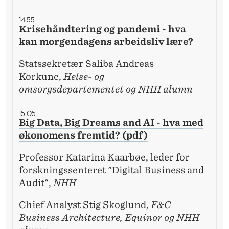
2
1
14:55
Krisehåndtering og pandemi - hva
kan morgendagens arbeidsliv lære?
Statssekretær Saliba Andreas
Korkunc,
Helse- og
omsorgsdepartementet og NHH alumn
15:05
Big Data, Big Dreams and AI - hva med
økonomens fremtid? (pdf)
Professor Katarina Kaarbøe, leder for
forskningssenteret "Digital Business and
Audit",
NHH
Chief Analyst Stig Skoglund,
F&C
Business Architecture, Equinor og NHH