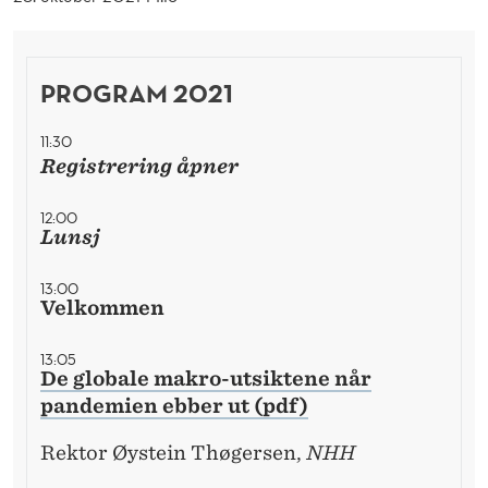
E
R
F
PROGRAM 2021
R
11:30
Registrering åpner
A
A
12:00
Lunsj
L
U
13:00
Velkommen
M
13:05
N
De globale makro-utsiktene når
pandemien ebber ut (pdf)
I
K
Rektor Øystein Thøgersen,
NHH