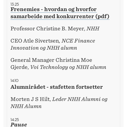
O
13:25
Frenemies - hvordan og hvorfor
N
samarbeide med konkurrenter (pdf)
F
Professor Christine B. Meyer,
NHH
E
CEO Atle Sivertsen
, NCE Finance
R
Innovation og NHH alumn
A
General Manager Christina Moe
N
Gjerde,
Voi Technology og NHH alumn
S
14:10
E
Alumnirådet - stafetten fortsetter
N
Morten J S Hilt,
Leder NHH Alumni og
2
NHH Alumn
0
14:25
Pause