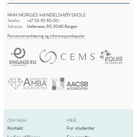
N
I
NHH NORGES HANDELSHØYSKOLE
Telefon
+47 55 95 90 00
K
Adresse
Helleveien 30, 5045 Bergen
A
Personvernerklæring og informasjonskapsler
S
J
O
N
A
R
T
OM NHH
MER
I
Kontakt
For studenter
Ledige stillinger
For ansatte