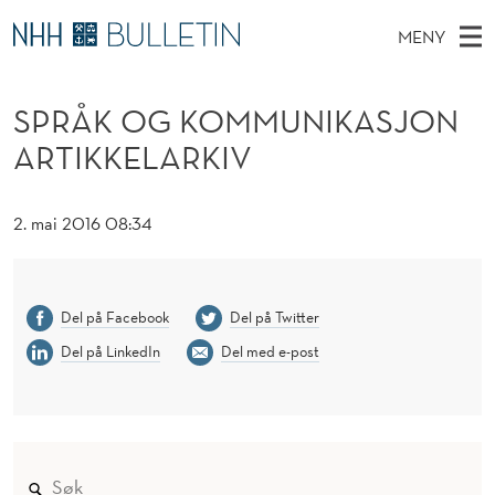
S
MENY
P
H
NO
EN
TIL WWW.NHH.NO
S
R
O
Ø
SPRÅK OG KOMMUNIKASJON
K
Stipendiater og nye forskerprofiler
V
I
Å
N
ARTIKKELARKIV
E
Disputaser
E
K
T
T
D
Ekspertutvalg
S
O
T
2. mai 2016 08:34
M
E
Om Bulletin
D
G
E
E
T
N
K
Del på Facebook
Del på Twitter
Y
O
Del på LinkedIn
Del med e-post
M
M
U