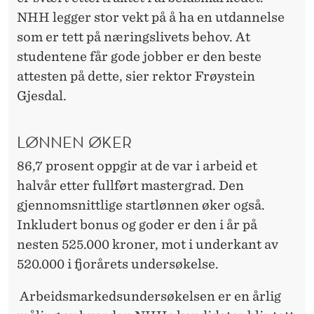
E
NHH legger stor vekt på å ha en utdannelse
S
som er tett på næringslivets behov. At
L
studentene får gode jobber er den beste
attesten på dette, sier rektor Frøystein
U
Gjesdal.
T
T
LØNNEN ØKER
86,7 prosent oppgir at de var i arbeid et
halvår etter fullført mastergrad. Den
gjennomsnittlige startlønnen øker også.
Inkludert bonus og goder er den i år på
nesten 525.000 kroner, mot i underkant av
520.000 i fjorårets undersøkelse.
Arbeidsmarkedsundersøkelsen er en årlig