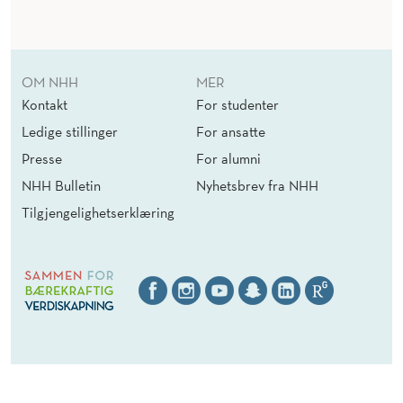
OM NHH
MER
Kontakt
For studenter
Ledige stillinger
For ansatte
Presse
For alumni
NHH Bulletin
Nyhetsbrev fra NHH
Tilgjengelighetserklæring