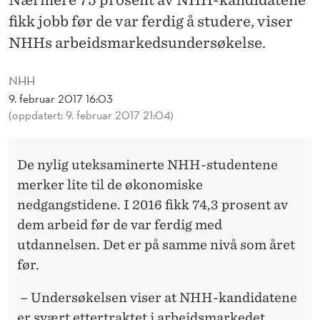
J
fikk jobb før de var ferdig å studere, viser
O
NHHs arbeidsmarkedsundersøkelse.
B
NHH
B
9. februar 2017 16:03
F
(oppdatert: 9. februar 2017 21:04)
Ø
R
De nylig uteksaminerte NHH-studentene
merker lite til de økonomiske
S
nedgangstidene. I 2016 fikk 74,3 prosent av
T
dem arbeid før de var ferdig med
U
utdannelsen. Det er på samme nivå som året
før.
D
I
– Undersøkelsen viser at NHH-kandidatene
er svært ettertraktet i arbeidsmarkedet.