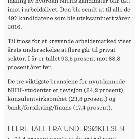
måling av hvordan NHHs kandidater blir tatt
imot i arbeidslivet. Den ble sendt ut til alle de
497 kandidatene som ble uteksaminert våren
2016.
Til tross for et krevende arbeidsmarked viser
årets undersøkelse at flere går til privat
sektor. I år er tallet 92,5 prosent mot 88,8
prosent året før.
De tre viktigste bransjene for nyutdannede
NHH-studenter er revisjon (24,2 prosent),
konsulentvirksomhet (23,8 prosent) og
bank/forsikring/finans (17,4 prosent).
FLERE TALL FRA UNDERSØKELSEN
94,4 prosent oppgir at de er i relevant