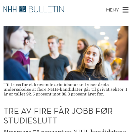
T
MENY
R
H
NO
EN
TIL WWW.NHH.NO
S
E
O
Ø
K
Stipendiater og nye forskerprofiler
V
I
A
N
E
Disputaser
E
V
T
T
D
Ekspertutvalg
S
F
T
M
E
Om Bulletin
D
I
E
E
T
N
R
Til tross for et krevende arbeidsmarked viser årets
Y
undersøkelse at flere NHH-kandidater går til privat sektor. I
E
år er tallet 92,5 prosent mot 88,8 prosent året før.
F
TRE AV FIRE FÅR JOBB FØR
Å
STUDIESLUTT
R
Nærmere 75 prosent av NHH-kandidatene