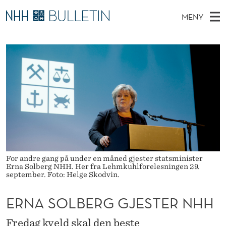
E
MENY
R
H
NO
TIL WWW.NHH.NO
S
N
O
Ø
K
Stipendiater og nye forskerprofiler
V
I
A
N
E
Disputaser
E
S
T
T
D
Ekspertutvalg
S
O
T
M
E
Om Bulletin
D
L
E
E
T
N
B
Y
E
For andre gang på under en måned gjester statsminister
Erna Solberg NHH. Her fra Lehmkuhlforelesningen 29.
R
september. Foto: Helge Skodvin.
G
ERNA SOLBERG GJESTER NHH
G
Fredag kveld skal den beste