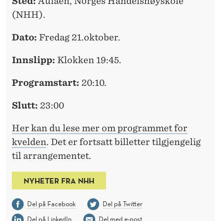
Sted:
Aulaen, Norges Handelshøyskole
(NHH).
Dato:
Fredag 21.oktober.
Innslipp:
Klokken 19:45.
Programstart:
20:10.
Slutt:
23:00
Her kan du lese mer om programmet for
kvelden
. Det er fortsatt billetter tilgjengelig
til arrangementet.
NYHETER FRA NHH
Del på Facebook
Del på Twitter
Del på LinkedIn
Del med e-post