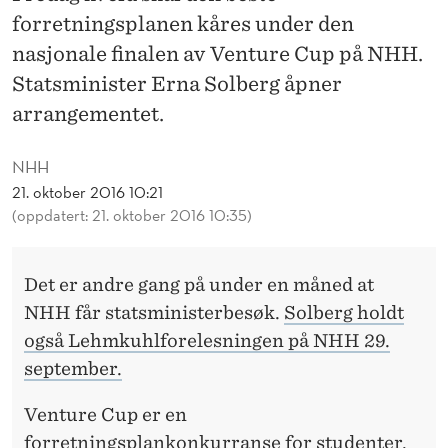
J
forretningsplanen kåres under den
E
nasjonale finalen av Venture Cup på NHH.
S
Statsminister Erna Solberg åpner
arrangementet.
T
E
NHH
R
21. oktober 2016 10:21
(oppdatert: 21. oktober 2016 10:35)
N
H
Det er andre gang på under en måned at
H
NHH får statsministerbesøk.
Solberg holdt
også Lehmkuhlforelesningen på NHH 29.
september.
Venture Cup er en
forretningsplankonkurranse for studenter,