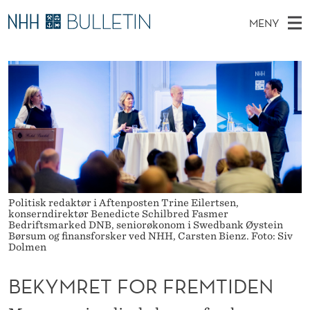
B
MENY
E
H
NO
TIL WWW.NHH.NO
S
K
O
Ø
K
Stipendiater og nye forskerprofiler
V
I
Y
N
E
Disputaser
E
M
T
T
D
Ekspertutvalg
S
R
T
M
E
Om Bulletin
D
E
E
E
T
N
T
Y
Politisk redaktør i Aftenposten Trine Eilertsen,
F
konserndirektør Benedicte Schilbred Fasmer
Bedriftsmarked DNB, seniorøkonom i Swedbank Øystein
O
Børsum og finansforsker ved NHH, Carsten Bienz. Foto: Siv
Dolmen
R
BEKYMRET FOR FREMTIDEN
F