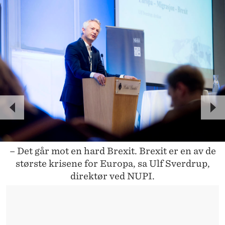
P
N
R
E
E
X
– Det går mot en hard Brexit. Brexit er en av de
V
T
største krisene for Europa, sa Ulf Sverdrup,
direktør ved NUPI.
I
O
U