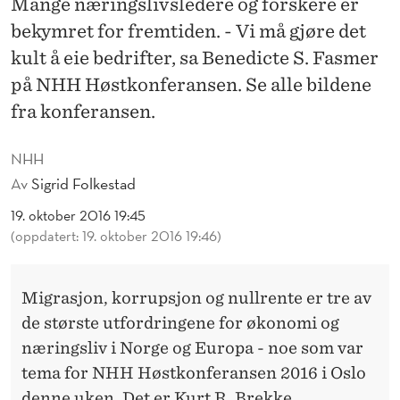
Mange næringslivsledere og forskere er
R
bekymret for fremtiden. - Vi må gjøre det
E
kult å eie bedrifter, sa Benedicte S. Fasmer
M
på NHH Høstkonferansen. Se alle bildene
T
fra konferansen.
I
NHH
D
Av
Sigrid Folkestad
E
19. oktober 2016 19:45
(oppdatert: 19. oktober 2016 19:46)
N
Migrasjon, korrupsjon og nullrente er tre av
de største utfordringene for økonomi og
næringsliv i Norge og Europa - noe som var
tema for NHH Høstkonferansen 2016 i Oslo
denne uken. Det er Kurt R. Brekke,