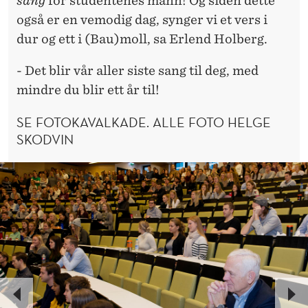
sang
for studentenes mann! Og siden dette
også er en vemodig dag, synger vi et vers i
dur og ett i (Bau)moll, sa Erlend Holberg.
- Det blir vår aller siste sang til deg, med
mindre du blir ett år til!
SE FOTOKAVALKADE. ALLE FOTO HELGE
SKODVIN
P
N