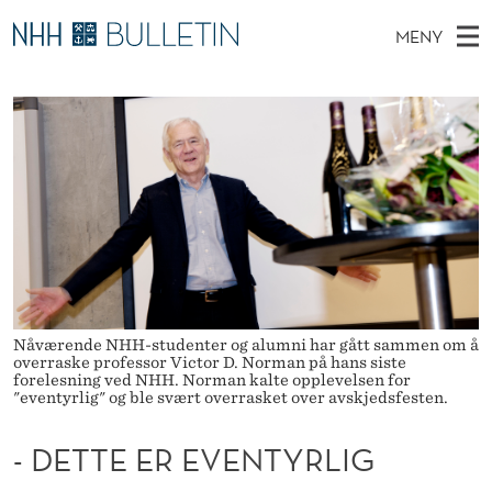
-
MENY
D
H
NO
TIL WWW.NHH.NO
S
E
O
Ø
K
Stipendiater og nye forskerprofiler
V
I
T
N
E
Disputaser
E
T
T
T
D
Ekspertutvalg
S
E
T
M
E
Om Bulletin
D
E
E
E
T
N
R
Y
E
Nåværende NHH-studenter og alumni har gått sammen om å
overraske professor Victor D. Norman på hans siste
V
forelesning ved NHH. Norman kalte opplevelsen for
"eventyrlig" og ble svært overrasket over avskjedsfesten.
E
- DETTE ER EVENTYRLIG
N