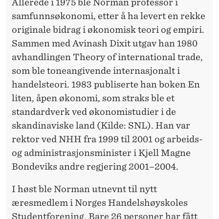
Allerede i 1975 ble Norman professor i
samfunnsøkonomi, etter å ha levert en rekke
originale bidrag i økonomisk teori og empiri.
Sammen med Avinash Dixit utgav han 1980
avhandlingen Theory of international trade,
som ble toneangivende internasjonalt i
handelsteori. 1983 publiserte han boken En
liten, åpen økonomi, som straks ble et
standardverk ved økonomistudier i de
skandinaviske land (Kilde: SNL). Han var
rektor ved NHH fra 1999 til 2001 og arbeids-
og administrasjonsminister i Kjell Magne
Bondeviks andre regjering 2001–2004.
I høst ble Norman utnevnt til nytt
æresmedlem i Norges Handelshøyskoles
Studentforening. Bare 26 personer har fått