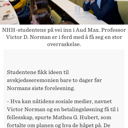
R
E
E
X
V
T
NHH-studentene på vei inn i Aud Max. Professor
I
Victor D. Norman er i ferd med å få seg en stor
overraskelse.
O
U
S
Studentene fikk ideen til
avskjedsseremonien bare to dager før
Normans siste forelesning.
- Hva kan nåtidens sosiale medier, navnet
Victor Norman og en betalingsløsning få til i
fellesskap, spurte Mathea G. Hubert, som
fortalte om planen og hva de håpet på. De