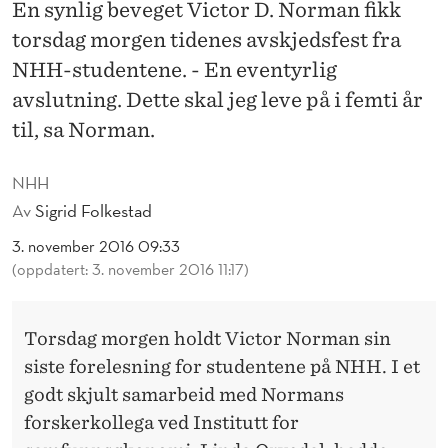
T
En synlig beveget Victor D. Norman fikk
torsdag morgen tidenes avskjedsfest fra
Y
NHH-studentene. - En eventyrlig
R
avslutning. Dette skal jeg leve på i femti år
L
til, sa Norman.
I
NHH
G
Av
Sigrid Folkestad
3. november 2016 09:33
(oppdatert: 3. november 2016 11:17)
Torsdag morgen holdt Victor Norman sin
siste forelesning for studentene på NHH. I et
godt skjult samarbeid med Normans
forskerkollega ved Institutt for