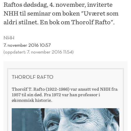
F
Raftos dødsdag, 4. november, inviterte
O
NHH til seminar om boken "Uværet som
aldri stilnet. En bok om Thorolf Rafto".
R
S
NHH
I
7. november 2016 10:57
(oppdatert: 7. november 2016 11:54)
N
T
THOROLF RAFTO
I
D
Thorolf T. Rafto (1922-1986) var ansatt ved NHH fra
1957 til sin død. Fra 1972 var han professor i
økonomisk historie.