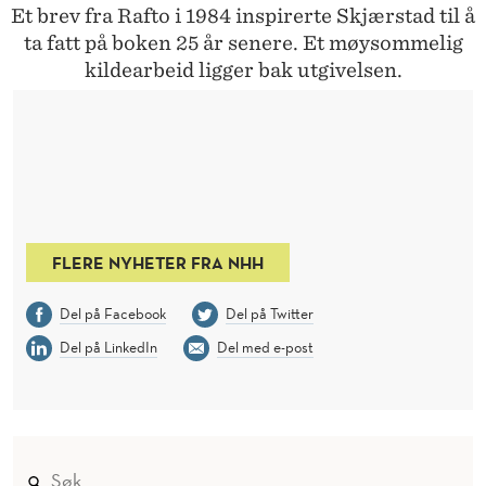
Et brev fra Rafto i 1984 inspirerte Skjærstad til å
V
T
ta fatt på boken 25 år senere. Et møysommelig
kildearbeid ligger bak utgivelsen.
I
O
U
S
FLERE NYHETER FRA NHH
Del på Facebook
Del på Twitter
Del på LinkedIn
Del med e-post