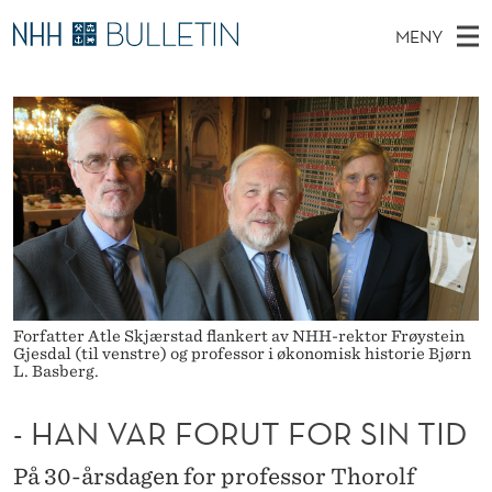
-
MENY
H
H
NO
TIL WWW.NHH.NO
S
A
O
Ø
K
Stipendiater og nye forskerprofiler
V
I
N
N
E
Disputaser
E
V
T
T
D
Ekspertutvalg
S
A
T
M
E
Om Bulletin
D
R
E
E
T
N
F
Y
O
Forfatter Atle Skjærstad flankert av NHH-rektor Frøystein
Gjesdal (til venstre) og professor i økonomisk historie Bjørn
L. Basberg.
R
U
- HAN VAR FORUT FOR SIN TID
T
På 30-årsdagen for professor Thorolf