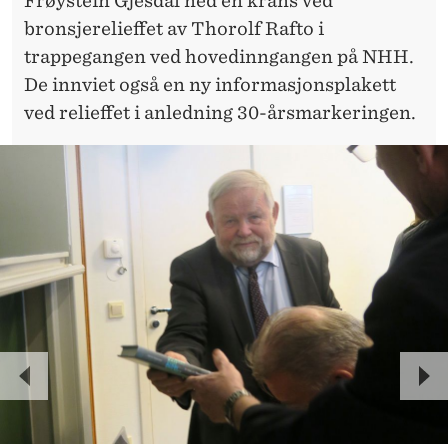
Frøystein Gjesdal ned en krans ved
bronsjerelieffet av Thorolf Rafto i
trappegangen ved hovedinngangen på NHH.
De innviet også en ny informasjonsplakett
ved relieffet i anledning 30-årsmarkeringen.
P
N
R
E
E
X