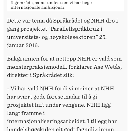
M
fagområda, samstundes som vi har høge
internasjonale ambisjonar.
O
Dette var tema då Språkrådet og NHH dro i
D
gang prosjektet "Parallellspråkbruk i
E
universitets- og høyskolesektoren" 25.
L
januar 2016.
L
Bakgrunnen for at nettopp NHH er vald som
mønsterpraksismodell, forklarer Åse Wetås,
direktør i Språkrådet slik:
- Vi har vald NHH fordi vi meiner at NHH
har svært gode føresetnadar til å gi
prosjektet luft under vengene. NHH ligg
langt framme i
internasjonaliseringsarbeidet. I tillegg har
handelshøgskulen eit godt fagmiljø innan