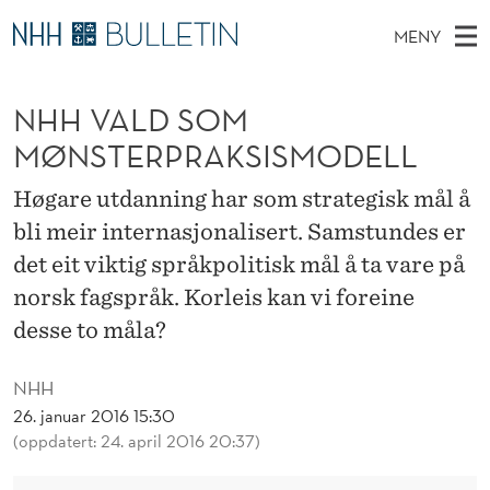
N
MENY
H
H
NO
EN
TIL WWW.NHH.NO
S
H
O
Ø
NHH VALD SOM
K
Stipendiater og nye forskerprofiler
V
I
V
N
MØNSTERPRAKSISMODELL
E
Disputaser
E
A
T
T
D
Høgare utdanning har som strategisk mål å
Ekspertutvalg
S
L
T
M
bli meir internasjonalisert. Samstundes er
E
Om Bulletin
D
D
E
det eit viktig språkpolitisk mål å ta vare på
E
T
N
S
norsk fagspråk. Korleis kan vi foreine
Y
desse to måla?
O
M
NHH
M
26. januar 2016 15:30
(oppdatert: 24. april 2016 20:37)
Ø