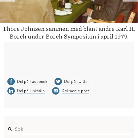
R
E
E
X
V
T
Thore Johnsen sammen med blant andre Karl H.
Borch under Borch Symposium i april 1979.
I
O
U
S
Del på Facebook
Del på Twitter
Del på LinkedIn
Del med e-post