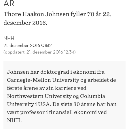
ÅR
F
Y
Thore Haakon Johnsen fyller 70 år 22.
desember 2016.
L
L
NHH
E
21. desember 2016 08:12
(oppdatert: 21. desember 2016 12:34)
R
7
Johnsen har doktorgrad i økonomi fra
0
Carnegie-Mellon University og arbeidet de
Å
første årene av sin karriere ved
Northwestern University og Columbia
R
University i USA. De siste 30 årene har han
vært professor i finansiell økonomi ved
NHH.