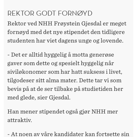
N
T
REKTOR GODT FORNØYD
E
Rektor ved NHH Frøystein Gjesdal er meget
fornøyd med det nye stipendet den tidligere
R
studenten har viet dagens unge og lovende.
- Det er alltid hyggelig å motta generøse
gaver som dette og spesielt hyggelig når
siviløkonomer som har hatt suksess i livet,
tilgodeser sitt alma mater. Dette tar vi som
bevis på at de ser tilbake på studietiden her
med glede, sier Gjesdal.
Han mener stipendet også gjør NHH mer
attraktiv.
- At noen av våre kandidater kan fortsette sin