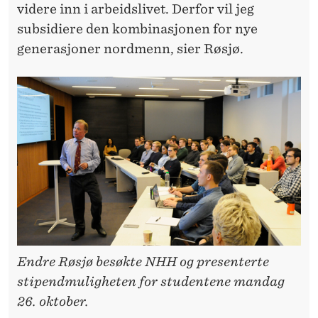
T
videre inn i arbeidslivet. Derfor vil jeg
I
subsidiere den kombinasjonen for nye
generasjoner nordmenn, sier Røsjø.
L
N
H
H
-
S
T
U
Endre Røsjø besøkte NHH og presenterte
D
stipendmuligheten for studentene mandag
E
26. oktober.