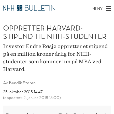
O
MENY
P
H
NO
EN
TIL WWW.NHH.NO
S
P
O
Ø
OPPRETTER HARVARD-
K
Stipendiater og nye forskerprofiler
V
I
R
N
STIPEND TIL NHH-STUDENTER
E
Disputaser
E
E
T
T
D
Investor Endre Røsjø oppretter et stipend
Ekspertutvalg
S
T
T
M
på en million kroner årlig for NHH-
E
Om Bulletin
D
T
E
studenter som kommer inn på MBA ved
E
T
N
E
Harvard.
Y
R
Av
Bendik Støren
H
25. oktober 2015 14:47
A
(oppdatert: 2. januar 2018 15:00)
R