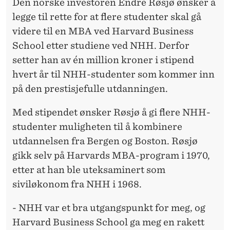
Den norske investoren Endre Røsjø ønsker å
V
legge til rette for at flere studenter skal gå
A
videre til en MBA ved Harvard Business
R
School etter studiene ved NHH. Derfor
D
setter han av én million kroner i stipend
hvert år til NHH-studenter som kommer inn
-
på den prestisjefulle utdanningen.
S
Med stipendet ønsker Røsjø å gi flere NHH-
T
studenter muligheten til å kombinere
I
utdannelsen fra Bergen og Boston. Røsjø
P
gikk selv på Harvards MBA-program i 1970,
etter at han ble uteksaminert som
E
siviløkonom fra NHH i 1968.
N
- NHH var et bra utgangspunkt for meg, og
D
Harvard Business School ga meg en rakett