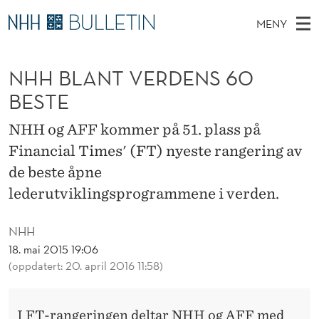
N
MENY
H
H
NO
EN
TIL WWW.NHH.NO
S
H
O
Ø
NHH BLANT VERDENS 60
K
Stipendiater og nye forskerprofiler
V
I
B
N
BESTE
E
Disputaser
E
L
T
T
D
NHH og AFF kommer på 51. plass på
Ekspertutvalg
S
A
T
M
Financial Times' (FT) nyeste rangering av
E
Om Bulletin
D
N
E
de beste åpne
E
T
N
T
lederutviklingsprogrammene i verden.
Y
V
NHH
E
18. mai 2015 19:06
(oppdatert: 20. april 2016 11:58)
R
D
I FT-rangeringen deltar NHH og AFF med