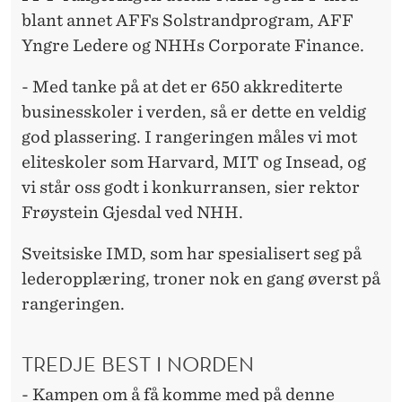
E
blant annet AFFs Solstrandprogram, AFF
N
Yngre Ledere og NHHs Corporate Finance.
S
- Med tanke på at det er 650 akkrediterte
6
businesskoler i verden, så er dette en veldig
god plassering. I rangeringen måles vi mot
0
eliteskoler som Harvard, MIT og Insead, og
B
vi står oss godt i konkurransen, sier rektor
E
Frøystein Gjesdal ved NHH.
S
Sveitsiske IMD, som har spesialisert seg på
T
lederopplæring, troner nok en gang øverst på
E
rangeringen.
TREDJE BEST I NORDEN
- Kampen om å få komme med på denne