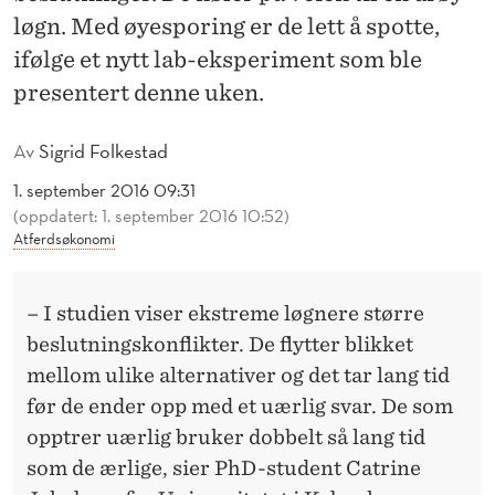
E
løgn. Med øyesporing er de lett å spotte,
I
ifølge et nytt lab-eksperiment som ble
L
presentert denne uken.
A
Av
Sigrid Folkestad
B
1. september 2016 09:31
E
(oppdatert: 1. september 2016 10:52)
Atferdsøkonomi
N
– I studien viser ekstreme løgnere større
beslutningskonflikter. De flytter blikket
mellom ulike alternativer og det tar lang tid
før de ender opp med et uærlig svar. De som
opptrer uærlig bruker dobbelt så lang tid
som de ærlige, sier PhD-student Catrine