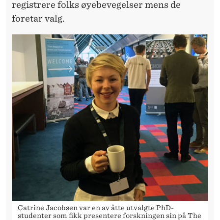
registrere folks øyebevegelser mens de
foretar valg.
Catrine Jacobsen var en av åtte utvalgte PhD-
studenter som fikk presentere forskningen sin på The