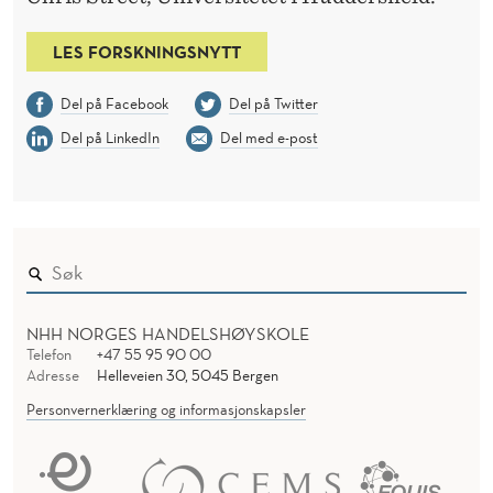
LES FORSKNINGSNYTT
Del på Facebook
Del på Twitter
Del på LinkedIn
Del med e-post
NHH NORGES HANDELSHØYSKOLE
Telefon
+47 55 95 90 00
Adresse
Helleveien 30, 5045 Bergen
Personvernerklæring og informasjonskapsler