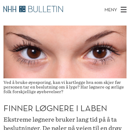
F
MENY
I
H
NO
TIL WWW.NHH.NO
S
N
O
Ø
K
Stipendiater og nye forskerprofiler
V
I
N
N
E
Disputaser
E
E
T
T
D
Ekspertutvalg
S
R
T
M
E
Om Bulletin
D
L
E
E
T
N
Ø
Ved å bruke øyesporing, kan vi kartlegge hva som skjer før
Y
personen tar en beslutning om å lyge? Har løgnere og ærlige
G
folk forskjellige øyebevelser?
N
FINNER LØGNERE I LABEN
E
Ekstreme løgnere bruker lang tid på å ta
R
beslutninger. De nøler på veien til en drøy