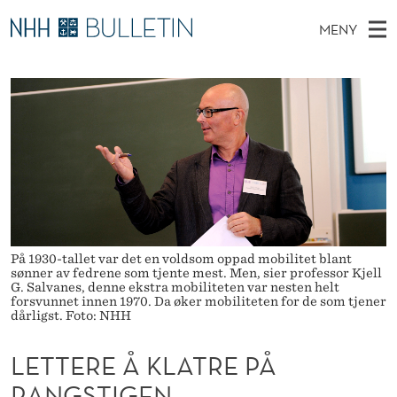
L
MENY
E
H
NO
EN
TIL WWW.NHH.NO
S
T
O
Ø
K
Stipendiater og nye forskerprofiler
V
I
T
N
E
Disputaser
E
E
T
T
D
Ekspertutvalg
S
R
T
M
E
Om Bulletin
D
E
E
E
T
N
Å
På 1930-tallet var det en voldsom oppad mobilitet blant
Y
K
sønner av fedrene som tjente mest. Men, sier professor Kjell
G. Salvanes, denne ekstra mobiliteten var nesten helt
forsvunnet innen 1970. Da øker mobiliteten for de som tjener
L
dårligst. Foto: NHH
A
LETTERE Å KLATRE PÅ
T
RANGSTIGEN