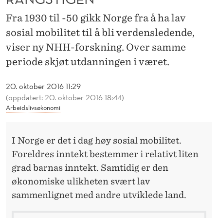
R
Fra 1930 til -50 gikk Norge fra å ha lav
E
sosial mobilitet til å bli verdensledende,
P
viser ny NHH-forskning. Over samme
Å
periode skjøt utdanningen i været.
R
20. oktober 2016 11:29
A
(oppdatert: 20. oktober 2016 18:44)
Arbeidslivsøkonomi
N
G
I Norge er det i dag høy sosial mobilitet.
S
Foreldres inntekt bestemmer i relativt liten
T
grad barnas inntekt. Samtidig er den
økonomiske ulikheten svært lav
I
sammenlignet med andre utviklede land.
G