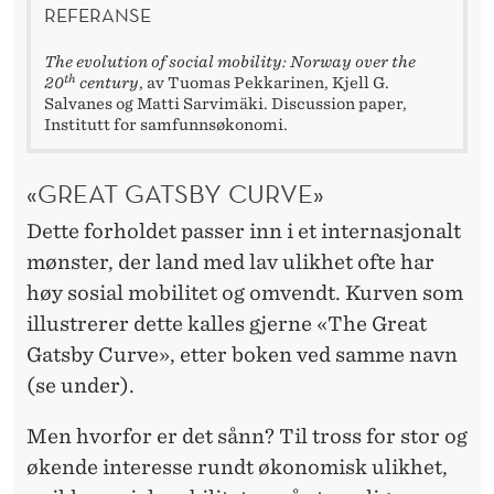
E
REFERANSE
N
The evolution of social mobility: Norway over the
th
20
century
, av Tuomas Pekkarinen, Kjell G.
Salvanes og Matti Sarvimäki. Discussion paper,
Institutt for samfunnsøkonomi.
«GREAT GATSBY CURVE»
Dette forholdet passer inn i et internasjonalt
mønster, der land med lav ulikhet ofte har
høy sosial mobilitet og omvendt. Kurven som
illustrerer dette kalles gjerne «The Great
Gatsby Curve», etter boken ved samme navn
(se under).
Men hvorfor er det sånn? Til tross for stor og
økende interesse rundt økonomisk ulikhet,