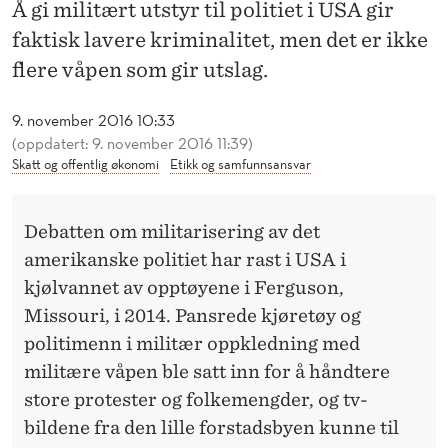
I
Å gi militært utstyr til politiet i USA gir
faktisk lavere kriminalitet, men det er ikke
N
flere våpen som gir utslag.
G
»
9. november 2016 10:33
(oppdatert: 9. november 2016 11:39)
V
Skatt og offentlig økonomi
Etikk og samfunnsansvar
I
R
Debatten om militarisering av det
amerikanske politiet har rast i USA i
K
kjølvannet av opptøyene i Ferguson,
E
Missouri, i 2014. Pansrede kjøretøy og
R
politimenn i militær oppkledning med
militære våpen ble satt inn for å håndtere
store protester og folkemengder, og tv-
bildene fra den lille forstadsbyen kunne til