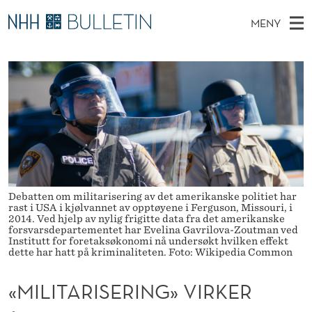
«
MENY
M
H
NO
EN
TIL WWW.NHH.NO
S
I
O
Ø
K
Stipendiater og nye forskerprofiler
V
I
L
N
E
Disputaser
E
I
T
T
D
Ekspertutvalg
S
T
T
M
E
Om Bulletin
D
A
E
E
T
N
R
Debatten om militarisering av det amerikanske politiet har
Y
rast i USA i kjølvannet av opptøyene i Ferguson, Missouri, i
I
2014. Ved hjelp av nylig frigitte data fra det amerikanske
forsvarsdepartementet har Evelina Gavrilova-Zoutman ved
S
Institutt for foretaksøkonomi nå undersøkt hvilken effekt
dette har hatt på kriminaliteten. Foto: Wikipedia Common
E
«MILITARISERING» VIRKER
R