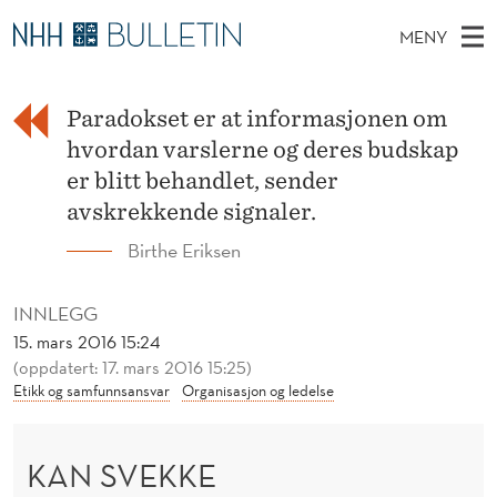
K
MENY
A
H
NO
TIL WWW.NHH.NO
S
N
O
Ø
K
Paradokset er at informasjonen om
Stipendiater og nye forskerprofiler
V
I
S
N
hvordan varslerne og deres budskap
E
Disputaser
E
V
T
er blitt behandlet, sender
T
D
Ekspertutvalg
S
avskrekkende signaler.
E
T
M
E
Om Bulletin
Birthe Eriksen
D
K
E
E
T
N
K
INNLEGG
Y
E
15. mars 2016 15:24
(oppdatert: 17. mars 2016 15:25)
V
Etikk og samfunnsansvar
Organisasjon og ledelse
A
R
KAN SVEKKE