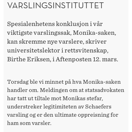
S
VARSLINGSINSTITUTTET
L
Spesialenhetens konklusjon i vår
I
viktigste varslingssak, Monika-saken,
N
kan skremme nye varslere, skriver
G
universitetslektor i rettsvitenskap,
S
Birthe Eriksen, i Aftenposten 12. mars.
I
N
Torsdag ble vi minnet på hva Monika-saken
S
handler om. Meldingen om at statsadvokaten
har tatt ut tiltale mot Monikas stefar,
T
understreker legitimiteten av Schaefers
I
varsling og er den ultimate oppreisning for
T
ham som varsler.