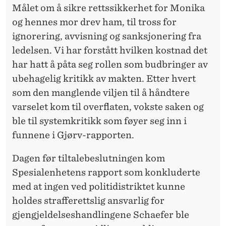
U
Målet om å sikre rettssikkerhet for Monika
T
og hennes mor drev ham, til tross for
ignorering, avvisning og sanksjonering fra
T
ledelsen. Vi har forstått hvilken kostnad det
E
har hatt å påta seg rollen som budbringer av
T
ubehagelig kritikk av makten. Etter hvert
som den manglende viljen til å håndtere
varselet kom til overflaten, vokste saken og
ble til systemkritikk som føyer seg inn i
funnene i Gjørv-rapporten.
Dagen før tiltalebeslutningen kom
Spesialenhetens rapport som konkluderte
med at ingen ved politidistriktet kunne
holdes strafferettslig ansvarlig for
gjengjeldelseshandlingene Schaefer ble