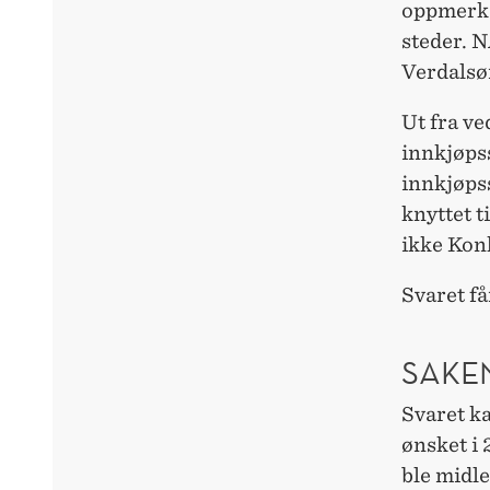
oppmerks
steder. 
Verdalsør
Ut fra ve
innkjøps
innkjøpss
knyttet t
ikke Konk
Svaret få
SAKE
Svaret ka
ønsket i
ble midle