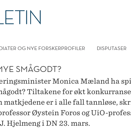
DMENY
DIATER OG NYE FORSKERPROFILER
DISPUTASER
MYE SMÅGODT?
ringsminister Monica Mæland ha spis
ågodt? Tiltakene for økt konkurranse
matkjedene er i alle fall tannløse, skr
ofessor Øystein Foros og UiO-profes
 J. Hjelmeng i DN 23. mars.