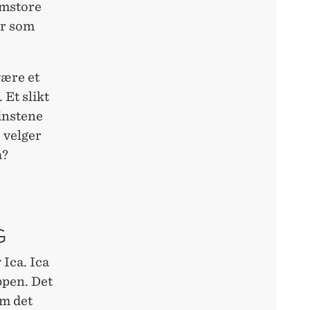
omstore
er som
være et
Et slikt
instene
 velger
a?
G
 Ica. Ica
ppen. Det
om det