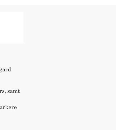
rgard
rs, samt
parkere