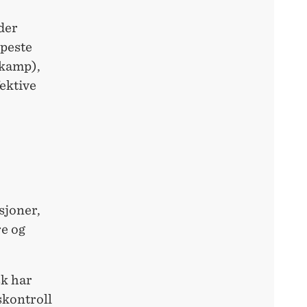
der
rpeste
skamp),
fektive
sjoner,
e og
sk har
skontroll