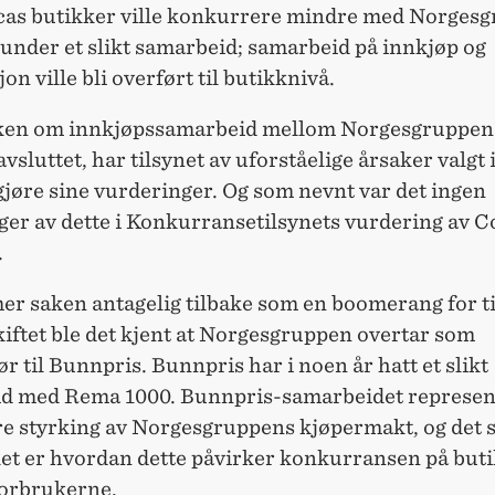
Icas butikker ville konkurrere mindre med Norges
under et slikt samarbeid; samarbeid på innkjøp og
jon ville bli overført til butikknivå.
ken om innkjøpssamarbeid mellom Norgesgruppen 
 avsluttet, har tilsynet av uforståelige årsaker valgt 
gjøre sine vurderinger. Og som nevnt var det ingen
ger av dette i Konkurransetilsynets vurdering av C
.
r saken antagelig tilbake som en boomerang for ti
iftet ble det kjent at Norgesgruppen overtar som
r til Bunnpris. Bunnpris har i noen år hatt et slikt
d med Rema 1000. Bunnpris-samarbeidet represen
re styrking av Norgesgruppens kjøpermakt, og det 
et er hvordan dette påvirker konkurransen på but
forbrukerne.