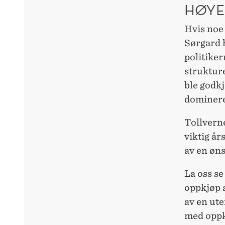
HØYE
Hvis noe
Sørgard h
politiker
strukture
ble godkj
dominere
Tollverne
viktig år
av en øns
La oss se
oppkjøp a
av en ute
med oppkj