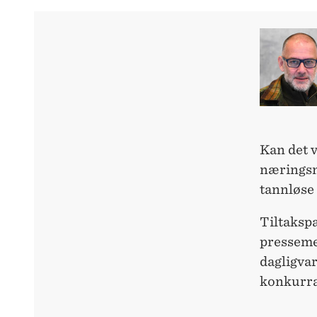
Kan det v
næringsm
tannløse
Tiltaksp
presseme
dagligvar
konkurra