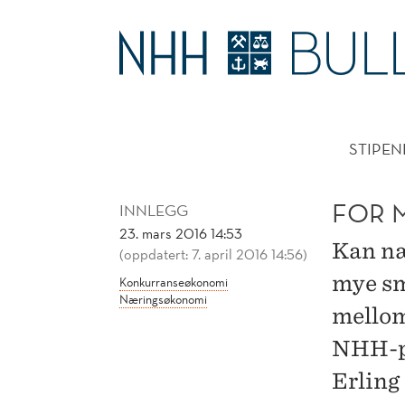
FOR
MYE
HOVE
SMÅGODT?
STIPEN
FOR 
INNLEGG
23. mars 2016 14:53
Kan næ
(oppdatert: 7. april 2016 14:56)
mye sm
Konkurranseøkonomi
Næringsøkonomi
mellom 
NHH-pr
Erling