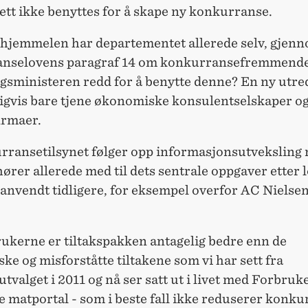
tt ikke benyttes for å skape ny konkurranse.
hjemmelen har departementet allerede selv, gjen
nselovens paragraf 14 om konkurransefremmende 
gsministeren redd for å benytte denne? En ny utred
igvis bare tjene økonomiske konsulentselskaper o
irmaer.
rransetilsynet følger opp informasjonsutveksling
ører allerede med til dets sentrale oppgaver etter 
anvendt tidligere, for eksempel overfor AC Nielsen
rukerne er tiltakspakken antagelig bedre enn de
ske og misforståtte tiltakene som vi har sett fra
valget i 2011 og nå ser satt ut i livet med Forbruk
 matportal - som i beste fall ikke reduserer konku