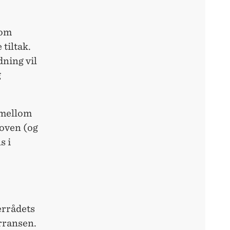
nom
tiltak.
ning vil
g
 mellom
loven (og
s i
errådets
rransen.