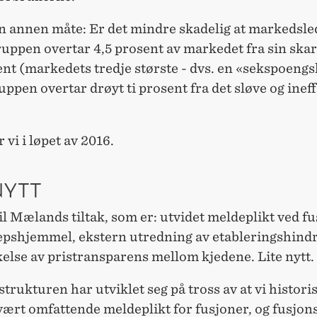
en annen måte: Er det mindre skadelig at markedsle
uppen overtar 4,5 prosent av markedet fra sin ska
nt (markedets tredje største - dvs. en «sekspoeng
uppen overtar drøyt ti prosent fra det sløve og inef
 vi i løpet av 2016.
NYTT
il Mælands tiltak, som er: utvidet meldeplikt ved fu
epshjemmel, ekstern utredning av etableringshindr
else av pristransparens mellom kjedene. Lite nytt.
rukturen har utviklet seg på tross av at vi histori
vært omfattende meldeplikt for fusjoner, og fusjon