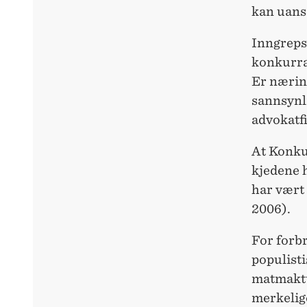
kan uanse
Inngreps
konkurra
Er nærin
sannsynl
advokatf
At Konku
kjedene h
har vært 
2006).
For forb
populisti
matmaktut
merkelige