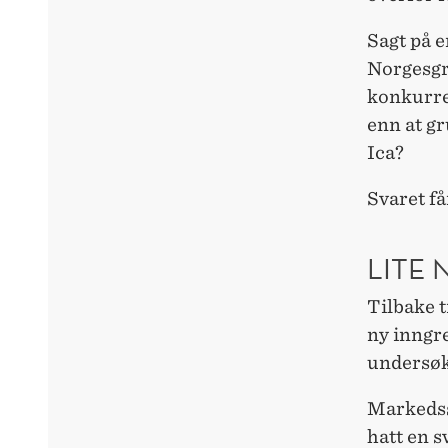
Sagt på 
Norgesgr
konkurre
enn at gr
Ica?
Svaret får
LITE 
Tilbake t
ny inngr
undersøk
Markedsst
hatt en s