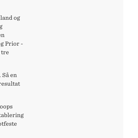
æland og
g
en
g Prior -
 tre
. Så en
resultat
Coops
tablering
otfeste