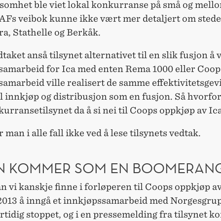
omhet ble viet lokal konkurranse på små og mell
NAFs veibok kunne ikke vært mer detaljert om sted
a, Stathelle og Berkåk.
dtaket anså tilsynet alternativet til en slik fusjon å 
samarbeid for Ica med enten Rema 1000 eller Coop. 
amarbeid ville realisert de samme effektivitetsgev
il innkjøp og distribusjon som en fusjon. Så hvorfor
urransetilsynet da å si nei til Coops oppkjøp av Ic
r man i alle fall ikke ved å lese tilsynets vedtak.
N KOMMER SOM EN BOOMERAN
n vi kanskje finne i forløperen til Coops oppkjøp av
 2013 å inngå et innkjøpssamarbeid med Norgesgru
rtidig stoppet, og i en pressemelding fra tilsynet k