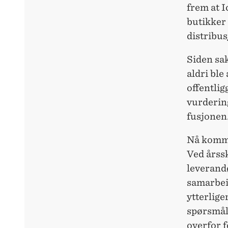
frem at 
butikker 
distribus
Siden sa
aldri ble
offentlig
vurderin
fusjonen
Nå komme
Ved årssk
leverandø
samarbei
ytterlige
spørsmål
overfor 