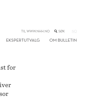
SØK
TIL WWW.NHH.NO
NO
I
NETTSTEDET
EKSPERTUTVALG
OM BULLETIN
t for
iver
sor