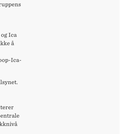
gruppens
og Ica
ikke å
oop-Ica-
lsynet.
terer
sentrale
ikknivå