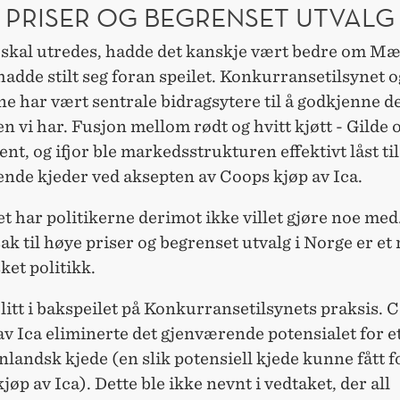
 PRISER OG BEGRENSET UTVALG
 skal utredes, hadde det kanskje vært bedre om M
adde stilt seg foran speilet. Konkurransetilsynet o
ne har vært sentrale bidragsytere til å godkjenne d
n vi har. Fusjon mellom rødt og hvitt kjøtt - Gilde o
ent, og ifjor ble markedsstrukturen effektivt låst til
nde kjeder ved aksepten av Coops kjøp av Ica.
t har politikerne derimot ikke villet gjøre noe med
sak til høye priser og begrenset utvalg i Norge er et 
ket politikk.
 litt i bakspeilet på Konkurransetilsynets praksis. 
v Ica eliminerte det gjenværende potensialet for e
nlandsk kjede (en slik potensiell kjede kunne fått f
øp av Ica). Dette ble ikke nevnt i vedtaket, der all