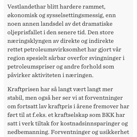
N
Vestlandethar blitt hardere rammet,
U
økonomisk og sysselsettingsmessig, enn
noen annen landsdel av det dramatiske
S
oljeprisfallet i den senere tid. Den store
I
næringsklyngen av direkte og indirekte
K
rettet petroleumsvirksomhet har gjort vår
region spesielt sårbar overfor svingninger i
K
petroleumspriser og andre forhold som
E
påvirker aktiviteten i næringen.
R
Kraftprisen har så langt vært langt mer
V
stabil, men også her ser vi at forventninger
E
om fortsatt lav kraftpris i årene fremover har
R
ført til at f.eks. et kraftselskap som BKK har
satt i verk tiltak for kostnadsinnsparinger og
D
nedbemanning. Forventninger og usikkerhet