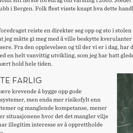
oldt sitt første foredrag om varsling i 2005. Stedet
bb i Bergen. Folk flest visste knapt hva dette hand
.
oredraget reiste en direktør seg opp og sto i stolen 
at jeg måtte gi meg med å ville beskytte kverulanter
ere. Fra den opplevelsen og til der vi er i dag, har 
ed en helt vanvittig utvikling, som jeg har hatt gled
nært hold hele tiden.
TE FARLIG
være krevende å bygge opp gode
ssystemer, men enda mer risikofylt enn
stemer og manglende kompetanse, mener
er situasjonene hvor det det mangler vilje
ar illegitim interesse av å opprettholde
o.