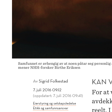
Samfunnet er avhengig av at noen påtar seg personlig 
mener NHH-forsker Birthe Eriksen
KAN 
Av
Sigrid Folkestad
7. juli 2016 09:12
For at 
(oppdatert: 7. juli 2016 09:41)
avdekk
Eierstyring og selskapsledelse
Etikk og samfunnsansvar
reelt. 