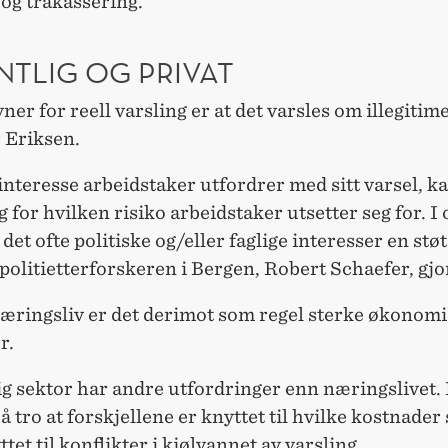
og trakassering.
NTLIG OG PRIVAT
ner for reell varsling er at det varsles om illegitim
r Eriksen.
interesse arbeidstaker utfordrer med sitt varsel, ka
 for hvilken risiko arbeidstaker utsetter seg for. I 
 det ofte politiske og/eller faglige interesser en stø
 politietterforskeren i Bergen, Robert Schaefer, gjo
næringsliv er det derimot som regel sterke økonom
r.
ig sektor har andre utfordringer enn næringslivet. 
 å tro at forskjellene er knyttet til hvilke kostnade
tet til konflikter i kjølvannet av varsling.