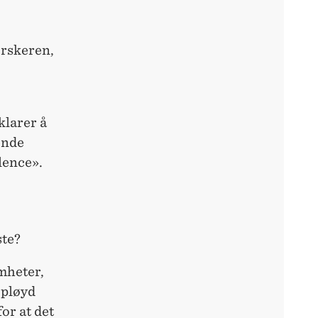
orskeren,
klarer å
ende
ilence».
ste?
omheter,
upløyd
or at det