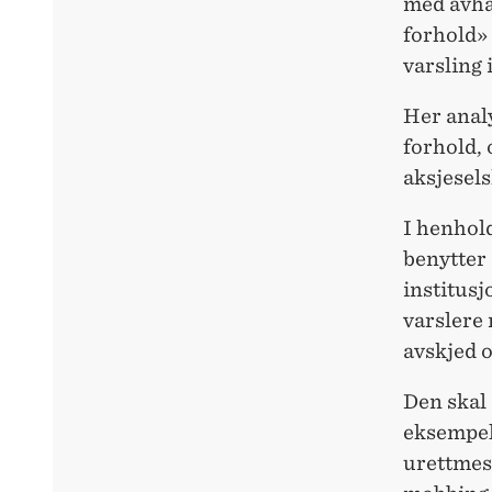
med avhan
forhold» 
varsling 
Her analy
forhold, 
aksjesels
I henhold
benytter 
institus
varslere
avskjed o
Den skal
eksempel 
urettmess