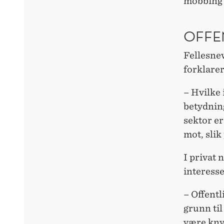
mobbing 
OFFE
Fellesnev
forklare
– Hvilke 
betydning
sektor er
mot, slik
I privat 
interesse
– Offentl
grunn til
være knyt