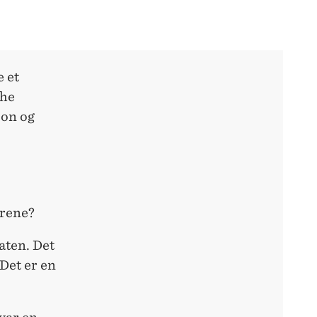
 et
the
jon og
årene?
laten. Det
Det er en