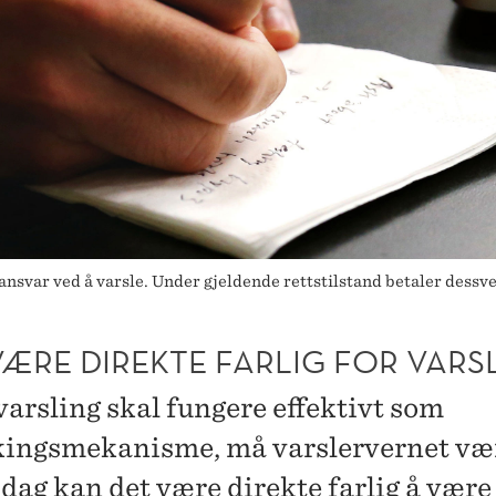
ansvar ved å varsle. Under gjeldende rettstilstand betaler dessve
VÆRE DIREKTE FARLIG FOR VARS
varsling skal fungere effektivt som
ingsmekanisme, må varslervernet væ
I dag kan det være direkte farlig å være