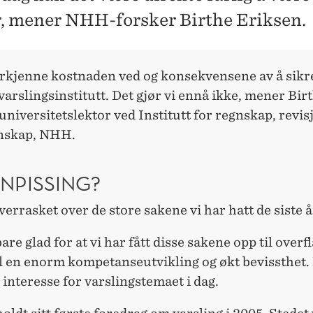
r, mener NHH-forsker Birthe Eriksen.
erkjenne kostnaden ved og konsekvensene av å sikre
 varslingsinstitutt. Det gjør vi ennå ikke, mener Bir
universitetslektor ved Institutt for regnskap, revis
enskap, NHH.
NPISSING?
verrasket over de store sakene vi har hatt de siste 
bare glad for at vi har fått disse sakene opp til overf
il en enorm kompetanseutvikling og økt bevissthet. 
 interesse for varslingstemaet i dag.