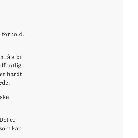
e forhold,
n få stor
offentlig
ter hardt
rde.
iske
Det er
r som kan