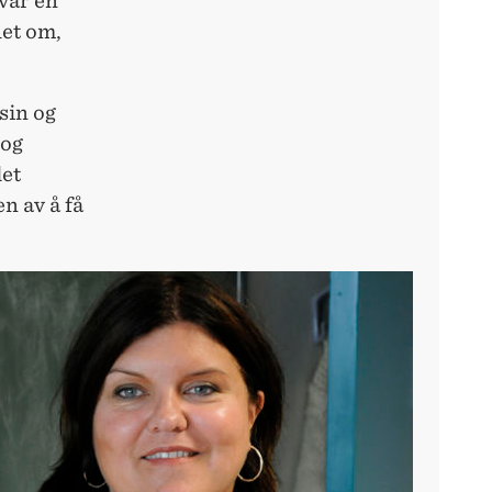
 var en
let om,
sin og
 og
det
en av å få