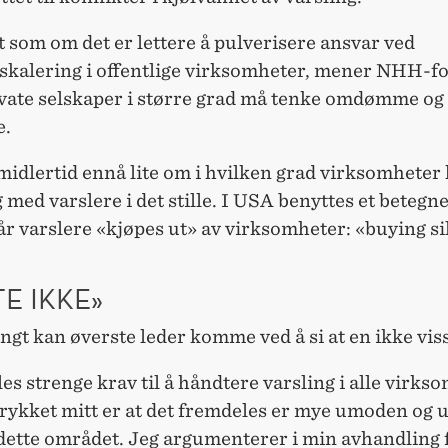
t som om det er lettere å pulverisere ansvar ved
eskalering i offentlige virksomheter, mener NHH-f
vate selskaper i større grad må tenke omdømme og
e.
imidlertid ennå lite om i hvilken grad virksomheter 
g med varslere i det stille. I USA benyttes et betegn
r varslere «kjøpes ut» av virksomheter: «buying s
TE IKKE»
ngt kan øverste leder komme ved å si at en ikke vis
lles strenge krav til å håndtere varsling i alle virks
rykket mitt er at det fremdeles er mye umoden og 
dette området. Jeg argumenterer i min avhandling f