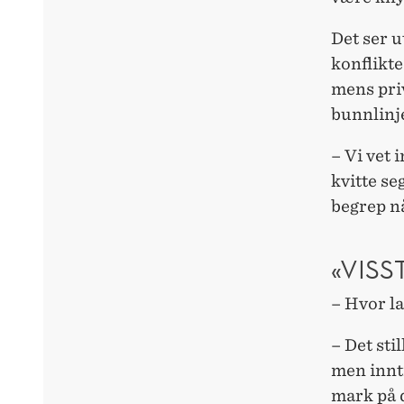
Det ser u
konflikt
mens pri
bunnlinj
– Vi vet 
kvitte se
begrep nå
«VISS
– Hvor la
– Det sti
men innt
mark på 