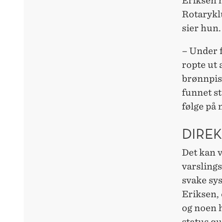
Eriksen h
Rotaryklu
sier hun
– Under f
ropte ut 
brønnpiss
funnet st
følge på 
DIREK
Det kan 
varsling
svake sy
Eriksen, 
og noen h
status qu