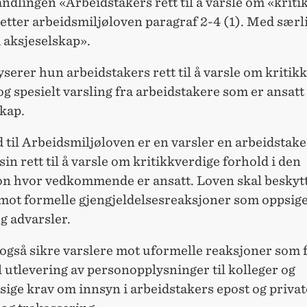
dlingen «Arbeidstakers rett til å varsle om «kriti
etter arbeidsmiljøloven paragraf 2-4 (1). Med særli
i aksjeselskap».
serer hun arbeidstakers rett til å varsle om kritik
og spesielt varsling fra arbeidstakere som er ansatt 
kap.
 til Arbeidsmiljøloven er en varsler en arbeidstak
sin rett til å varsle om kritikkverdige forhold i den
jon hvor vedkommende er ansatt. Loven skal beskyt
 mot formelle gjengjeldelsesreaksjoner som oppsige
g advarsler.
 også sikre varslere mot uformelle reaksjoner som 
utlevering av personopplysninger til kolleger og
ige krav om innsyn i arbeidstakers epost og private