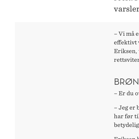
varsle
– Vi må 
effektivt
Eriksen, 
rettsvit
BRØN
– Er du o
– Jeg er 
har før t
betydelig