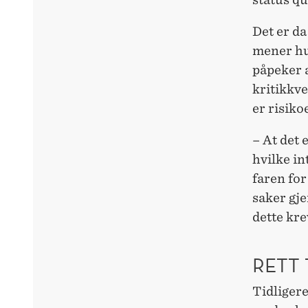
Det er da
mener hu
påpeker a
kritikkve
er risiko
– At det
hvilke in
faren for
saker gj
dette kr
RETT 
Tidligere