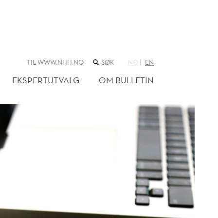
SØK
TIL WWW.NHH.NO
NO
EN
I
NETTSTEDET
EKSPERTUTVALG
OM BULLETIN