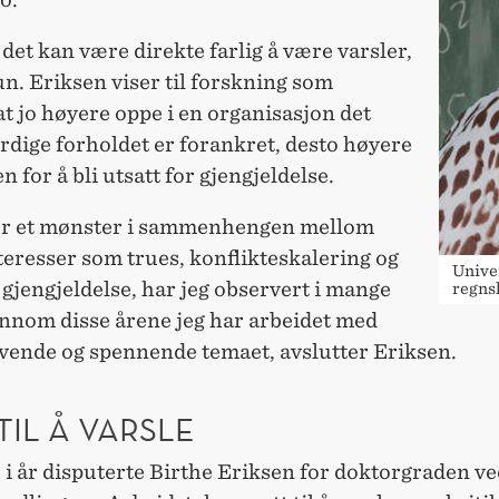
 det kan være direkte farlig å være varsler,
n. Eriksen viser til forskning som
t jo høyere oppe i en organisasjon det
rdige forholdet er forankret, desto høyere
en for å bli utsatt for gjengjeldelse.
 er et mønster i sammenhengen mellom
teresser som trues, konflikteskalering og
Univer
 gjengjeldelse, har jeg observert i mange
regnsk
ennom disse årene jeg har arbeidet med
evende og spennende temaet, avslutter Eriksen.
TIL Å VARSLE
 i år disputerte Birthe Eriksen for doktorgraden v