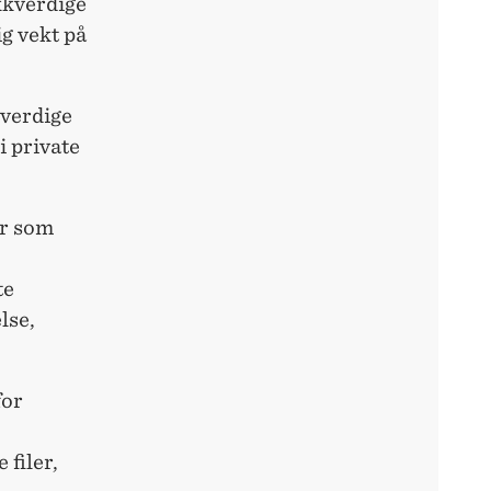
kkverdige
g vekt på
kverdige
i private
er som
te
lse,
for
 filer,