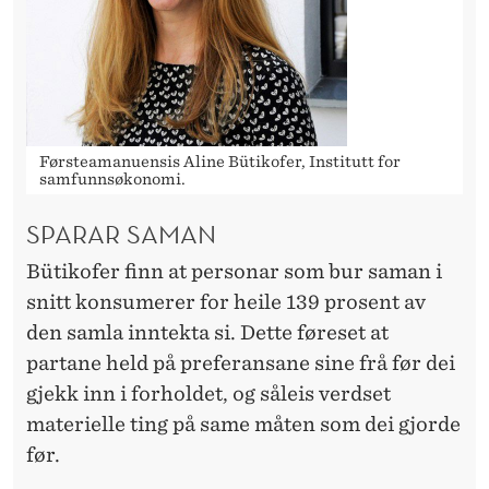
R
F
O
R
H
Førsteamanuensis Aline Bütikofer, Institutt for
samfunnsøkonomi.
O
SPARAR SAMAN
L
Bütikofer finn at personar som bur saman i
D
snitt konsumerer for heile 139 prosent av
den samla inntekta si. Dette føreset at
partane held på preferansane sine frå før dei
gjekk inn i forholdet, og såleis verdset
materielle ting på same måten som dei gjorde
før.