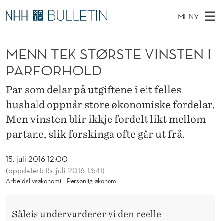
M
MENY
E
H
NO
EN
TIL WWW.NHH.NO
S
N
O
Ø
MENN TEK STØRSTE VINSTEN I
K
Stipendiater og nye forskerprofiler
V
I
N
N
PARFORHOLD
E
Disputaser
E
T
T
T
D
Par som delar på utgiftene i eit felles
Ekspertutvalg
S
E
T
M
hushald oppnår store økonomiske fordelar.
E
Om Bulletin
D
K
E
Men vinsten blir ikkje fordelt likt mellom
E
T
N
S
partane, slik forskinga ofte går ut frå.
Y
T
15. juli 2016 12:00
Ø
(oppdatert: 15. juli 2016 13:41)
Arbeidslivsøkonomi
Personlig økonomi
R
S
Såleis undervurderer vi den reelle