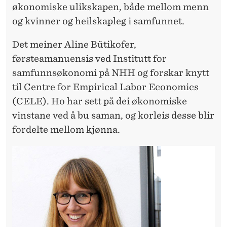
T
økonomiske ulikskapen, både mellom menn
og kvinner og heilskapleg i samfunnet.
E
V
Det meiner Aline Bütikofer,
førsteamanuensis ved Institutt for
I
samfunnsøkonomi på NHH og forskar knytt
N
til Centre for Empirical Labor Economics
S
(CELE). Ho har sett på dei økonomiske
T
vinstane ved å bu saman, og korleis desse blir
fordelte mellom kjønna.
E
N
I
P
A