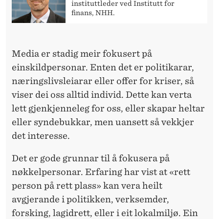
R
instituttleder ved Institutt for
finans, NHH.
Ü
N
Media er stadig meir fokusert på
D
einskildpersonar. Enten det er politikarar,
E
næringslivsleiarar eller offer for kriser, så
R
viser dei oss alltid individ. Dette kan verta
lett gjenkjenneleg for oss, eller skapar heltar
E
eller syndebukkar, men uansett så vekkjer
N
det interesse.
?
Det er gode grunnar til å fokusera på
nøkkelpersonar. Erfaring har vist at «rett
person på rett plass» kan vera heilt
avgjerande i politikken, verksemder,
forsking, lagidrett, eller i eit lokalmiljø. Ein