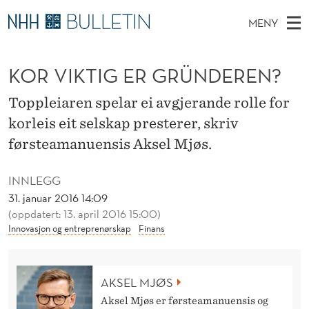
K
MENY
O
H
NO
TIL WWW.NHH.NO
S
R
O
Ø
KOR VIKTIG ER GRÜNDEREN?
K
Stipendiater og nye forskerprofiler
V
I
V
N
E
Disputaser
E
Toppleiaren spelar ei avgjerande rolle for
I
T
T
D
korleis eit selskap presterer, skriv
Ekspertutvalg
S
K
T
M
førsteamanuensis Aksel Mjøs.
E
Om Bulletin
D
T
E
E
T
INNLEGG
N
I
31. januar 2016 14:09
Y
G
(oppdatert: 13. april 2016 15:00)
Innovasjon og entreprenørskap
Finans
E
R
AKSEL MJØS
G
Aksel Mjøs er førsteamanuensis og