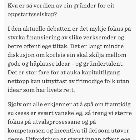
Kva er så verdien av ein gründer for eit
oppstartsselskap?
I den aktuelle debatten er det mykje fokus på
styrka finansiering av slike verksemder og
betre offentlege tiltak. Det er langt mindre
diskusjon om korleis ein skal skilja mellom
gode og håplause idear - og gründertalent.
Det er stor fare for at auka kapitaltilgang
nettopp kan utnyttast av frimodige folk utan
idear som har livets rett.
Sjølv om alle erkjenner at å spå om framtidig
suksess er svært vanskeleg, så treng vi større
fokus på utvalsprosessane og på
kompetansen og incentiva til dei som utøver
desse. Utfordringa er størst innan offentlege