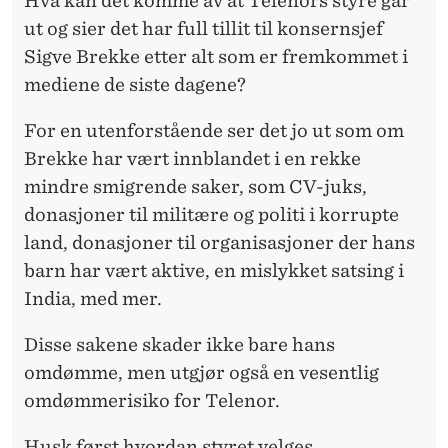
Hva kan det komme av at Telenors styre går
G
ut og sier det har full tillit til konsernsjef
E
Sigve Brekke etter alt som er fremkommet i
R
mediene de siste dagene?
For en utenforstående ser det jo ut som om
Brekke har vært innblandet i en rekke
mindre smigrende saker, som CV-juks,
donasjoner til militære og politi i korrupte
land, donasjoner til organisasjoner der hans
barn har vært aktive, en mislykket satsing i
India, med mer.
Disse sakene skader ikke bare hans
omdømme, men utgjør også en vesentlig
omdømmerisiko for Telenor.
Husk først hvordan styret velges.