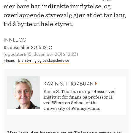
G
eier bare har indirekte innflytelse, og
N
overlappende styrevalg gjør at det tar lang
E
tid å bytte ut hele styret.
B
INNLEGG
E
15. desember 2016 12:10
(oppdatert: 15. desember 2016 12:23)
S
Finans
Eierstyring og selskapsledelse
L
U
KARIN S. THORBURN
T
Karin S. Thorburn er professor ved
Institutt for finans og professor II
N
ved Wharton School of the
University of Pennsylvania.
I
N