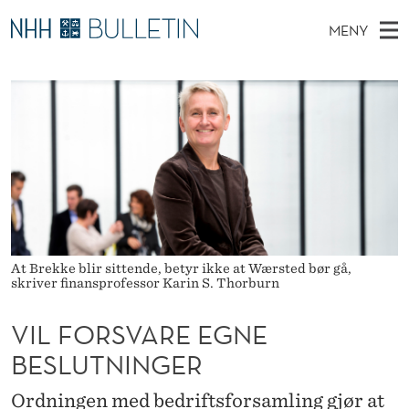
V
MENY
I
H
NO
TIL WWW.NHH.NO
S
L
O
Ø
K
Stipendiater og nye forskerprofiler
V
I
F
N
E
Disputaser
E
O
T
T
D
Ekspertutvalg
S
R
T
M
E
Om Bulletin
D
S
E
E
T
N
V
Y
At Brekke blir sittende, betyr ikke at Wærsted bør gå,
A
skriver finansprofessor Karin S. Thorburn
R
VIL FORSVARE EGNE
E
BESLUTNINGER
E
Ordningen med bedriftsforsamling gjør at