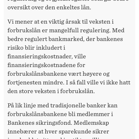
Å
oversikt over den enkeltes lån.
N
Vi mener at en viktig årsak til veksten i
S
forbrukslån er mangelfull regulering. Med
V
bedre regulert bankmarked, der bankenes
E
risiko blir inkludert i
finansieringskostnader, ville
K
finansieringskostnadene for
S
forbrukslånsbankene vært høyere og
T
fortjenesten mindre. I så fall ville vi ikke hatt
den store veksten i forbrukslån.
På lik linje med tradisjonelle banker kan
forbrukslånsbankene bli medlemmer i
Bankenes sikringsfond. Medlemskap
innebærer at hver sparekunde sikrer