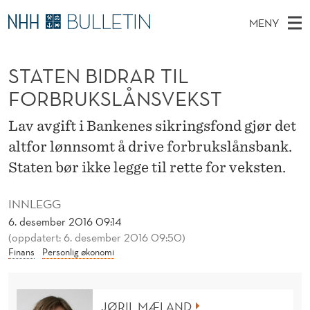
S
MENY
T
H
NO
TIL WWW.NHH.NO
S
A
O
Ø
STATEN BIDRAR TIL
K
Stipendiater og nye forskerprofiler
V
I
T
N
FORBRUKSLÅNSVEKST
E
Disputaser
E
E
T
T
D
Lav avgift i Bankenes sikringsfond gjør det
Ekspertutvalg
S
N
T
M
altfor lønnsomt å drive forbrukslånsbank.
E
Om Bulletin
D
B
E
Staten bør ikke legge til rette for veksten.
E
T
N
I
INNLEGG
Y
D
6. desember 2016 09:14
R
(oppdatert: 6. desember 2016 09:50)
Finans
Personlig økonomi
A
R
JØRIL MÆLAND