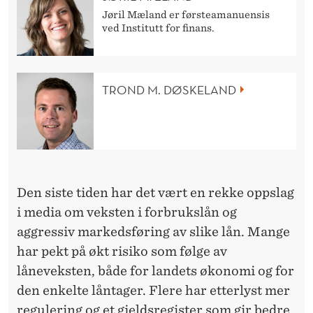
T
Jøril Mæland er førsteamanuensis
I
ved Institutt for finans.
L
F
TROND M. DØSKELAND
O
R
B
R
Den siste tiden har det vært en rekke oppslag
U
i media om veksten i forbrukslån og
aggressiv markedsføring av slike lån. Mange
K
har pekt på økt risiko som følge av
S
låneveksten, både for landets økonomi og for
L
den enkelte låntager. Flere har etterlyst mer
regulering og et gjeldsregister som gir bedre