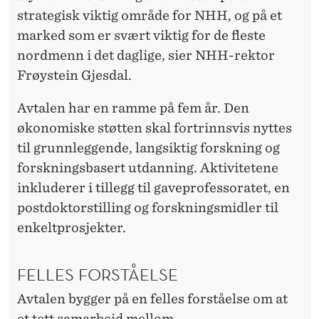
M
strategisk viktig område for NHH, og på et
E
marked som er svært viktig for de fleste
D
nordmenn i det daglige, sier NHH-rektor
Frøystein Gjesdal.
N
O
Avtalen har en ramme på fem år. Den
økonomiske støtten skal fortrinnsvis nyttes
R
til grunnleggende, langsiktig forskning og
G
forskningsbasert utdanning. Aktivitetene
E
inkluderer i tillegg til gaveprofessoratet, en
postdoktorstilling og forskningsmidler til
S
enkeltprosjekter.
G
R
FELLES FORSTÅELSE
U
Avtalen bygger på en felles forståelse om at
et tett samarbeid mellom