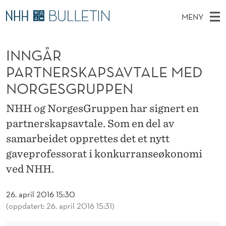
I
MENY
N
H
NO
TIL WWW.NHH.NO
S
N
O
Ø
INNGÅR
K
Stipendiater og nye forskerprofiler
V
I
G
N
PARTNERSKAPSAVTALE MED
E
Disputaser
E
Å
T
NORGESGRUPPEN
T
D
Ekspertutvalg
S
R
T
M
NHH og NorgesGruppen har signert en
E
Om Bulletin
D
P
E
partnerskapsavtale. Som en del av
E
T
N
A
samarbeidet opprettes det et nytt
Y
gaveprofessorat i konkurranseøkonomi
R
ved NHH.
T
N
26. april 2016 15:30
(oppdatert: 26. april 2016 15:31)
E