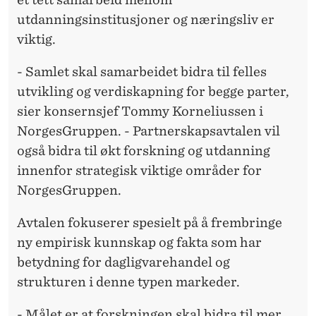
P
utdanningsinstitusjoner og næringsliv er
P
viktig.
E
- Samlet skal samarbeidet bidra til felles
N
utvikling og verdiskapning for begge parter,
sier konsernsjef Tommy Korneliussen i
NorgesGruppen. - Partnerskapsavtalen vil
også bidra til økt forskning og utdanning
innenfor strategisk viktige områder for
NorgesGruppen.
Avtalen fokuserer spesielt på å frembringe
ny empirisk kunnskap og fakta som har
betydning for dagligvarehandel og
strukturen i denne typen markeder.
- Målet er at forskningen skal bidra til mer