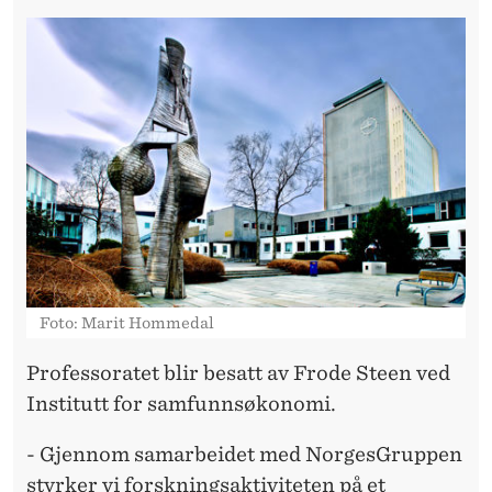
R
S
K
A
P
S
A
V
Foto: Marit Hommedal
T
A
Professoratet blir besatt av Frode Steen ved
Institutt for samfunnsøkonomi.
L
E
- Gjennom samarbeidet med NorgesGruppen
styrker vi forskningsaktiviteten på et