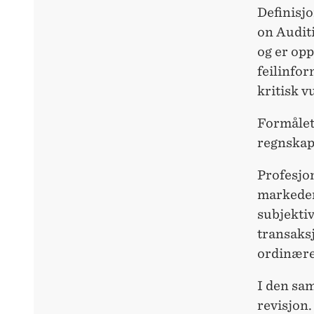
Definisjo
on Audit
og er op
feilinfor
kritisk v
Formålet 
regnskap
Profesjon
markeder,
subjektiv
transaks
ordinære
I den sa
revisjon.