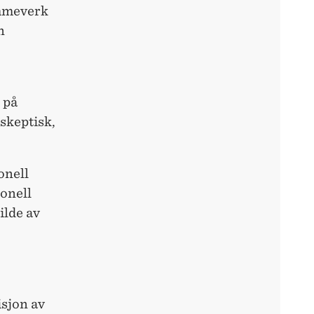
ammeverk
n
 på
skeptisk,
onell
jonell
ilde av
isjon av