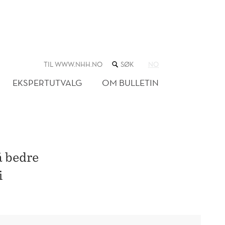
SØK
TIL WWW.NHH.NO
NO
I
NETTSTEDET
EKSPERTUTVALG
OM BULLETIN
å bedre
i