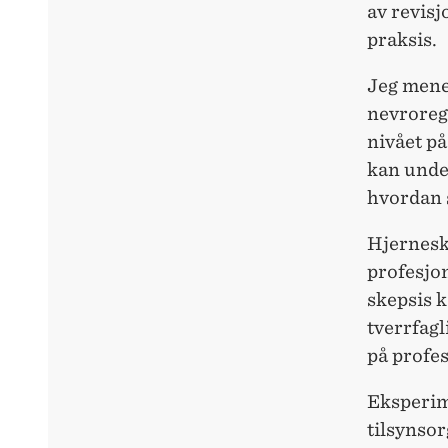
av revisj
praksis.
Jeg mene
nevroreg
nivået p
kan under
hvordan s
Hjerneska
profesjon
skepsis k
tverrfag
på profes
Eksperim
tilsynsor