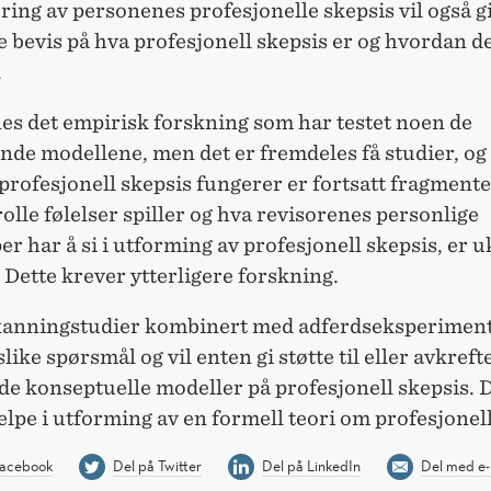
ring av personenes profesjonelle skepsis vil også g
 bevis på hva profesjonell skepsis er og hvordan d
.
nes det empirisk forskning som har testet noen de
ende modellene, men det er fremdeles få
studier
, og
rofesjonell skepsis fungerer er fortsatt fragmente
olle følelser spiller og hva revisorenes personlige
r har å si i utforming av profesjonell skepsis, er u
Dette krever ytterligere forskning.
anningstudier kombinert med adferdseksperimen
slike spørsmål og vil enten gi støtte til eller avkreft
 konseptuelle modeller på profesjonell skepsis. D
elpe i utforming av en formell teori om profesjonell
Facebook
Del på Twitter
Del på LinkedIn
Del med e-