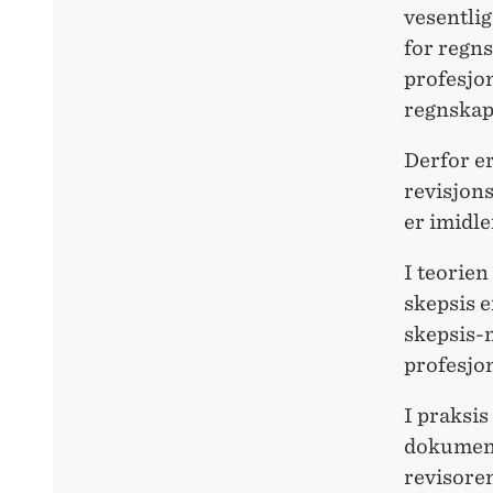
vesentli
for regn
profesjon
regnskap
Derfor er
revisjons
er imidle
I teorien
skepsis e
skepsis-m
profesjon
I praksi
dokumenta
revisoren