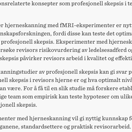
onsrelaterte konsepter som profesjonell skepsis i t
r hjerneskanning med fMRI-eksperimenter er nytt
nskapsforskningen, fordi disse kan teste det optim
å profesjonell skepsis. Eksperimenter med hjernes
søke revisors risikovurdering av ledelsesadferd o
kepsis påvirker revisors arbeid i kvalitet og effekti
nningstudier av profesjonell skepsis kan gi svar 
ell skepsis i revisors hjerne er og hva optimalt niv
an være. For å få til en slik
studie
må
forskere
etab
lige team som empirisk kan teste hypoteser om ulik
jonell skepsis.
enter med hjerneskanning vil gi nyttig
kunnskap
f
ganene, standardsettere og praktisk revisorarbeid.