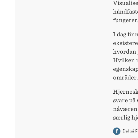
Visualise
håndfaste
fungerer
I dag fin
eksister
hvordan p
Hvilken r
egenskape
områder. 
Hjernesk
svare på 
nåværende
særlig hj
Del på 