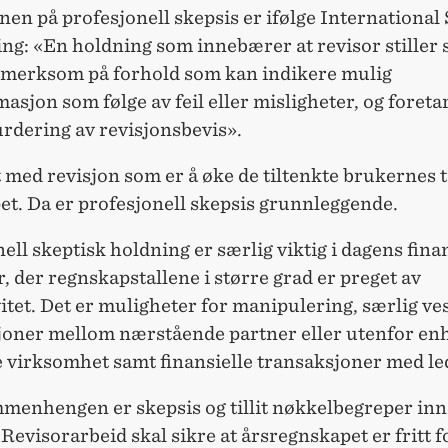
nen på profesjonell skepsis er ifølge International
ing: «En holdning som innebærer at revisor stiller
pmerksom på forhold som kan indikere mulig
masjon som følge av feil eller misligheter, og foreta
urdering av revisjonsbevis».
med revisjon som er å øke de tiltenkte brukernes til
et. Da er profesjonell skepsis grunnleggende.
ell skeptisk holdning er særlig viktig i dagens fina
 der regnskapstallene i større grad er preget av
itet. Det er muligheter for manipulering, særlig ve
joner mellom nærstående partner eller utenfor en
 virksomhet samt finansielle transaksjoner med le
mmenhengen er skepsis og tillit nøkkelbegreper in
 Revisorarbeid skal sikre at årsregnskapet er fritt f