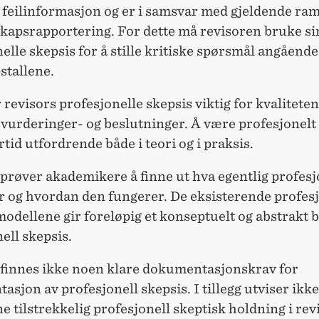
g feilinformasjon og er i samsvar med gjeldende r
skapsrapportering. For dette må revisoren bruke si
elle skepsis for å stille kritiske spørsmål angående
stallene.
 revisors profesjonelle skepsis viktig for kvaliteten
vurderinger- og beslutninger. Å være profesjonelt 
rtid utfordrende både i teori og i praksis.
 prøver akademikere å finne ut hva egentlig profesj
r og hvordan den fungerer. De eksisterende profes
odellene gir foreløpig et konseptuelt og abstrakt b
ell skepsis.
s finnes ikke noen klare dokumentasjonskrav for
sjon av profesjonell skepsis. I tillegg utviser ikke
e tilstrekkelig profesjonell skeptisk holdning i rev