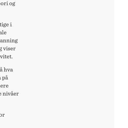
eori og
ige i
ale
kanning
g viser
vitet.
på hva
å på
lere
e nivåer
or