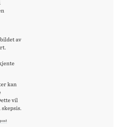
i
en
 bildet av
rt.
kjente
ter kan
e
ette vil
 skepsis.
post