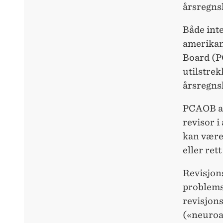
årsregnsk
Både inte
amerikan
Board (P
utilstrek
årsregns
PCAOB an
revisor i
kan være 
eller rett
Revisjon
problemst
revisjon
(«neuroa