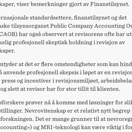
aper, viser bemerkninger gjort av Finanstilsynet.
rnasjonale standardsettere, finanstilsynet og det
ske tilsynsorganet Public Company Accounting Ov
CAOB) har også observert at revisorene ofte har ut
kelig profesjonell skeptisk holdning i revisjon av
kaper.
tyder at det er flere omstendigheter som kan hin
 å anvende profesjonell skepsis i løpet av en revisjo
press og incentiver i revisjonsmiljøet, arbeidsbel
 og slett at revisor har for stor tillit til klienten.
sforskere prøver nå å komme med løsninger for sli
illinger. Nevrovitenskap er et relativt nytt begrep
sforskningen. Det er mange grunner til at nevrore
ccounting») og MRI-teknologi kan være viktig i fo