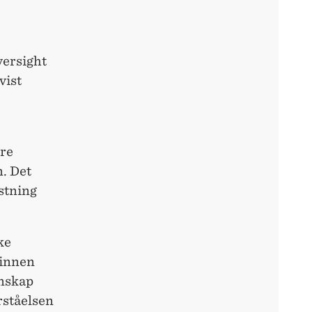
ersight
vist
dre
n. Det
astning
ke
 innen
gnskap
rståelsen