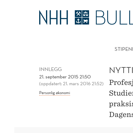
NYTTIG
Å
HOVE
SKANNE
STIPEN
REVISORHJERNER
NYTT
INNLEGG
21. september 2015 21:50
Profesj
(oppdatert: 21. mars 2016 21:52)
Studier
Personlig økonomi
praksi
Dagens