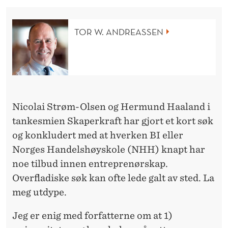
T
S
TOR W. ANDREASSEN
I
N
G
P
Nicolai Strøm-Olsen og Hermund Haaland i
Å
tankesmien Skaperkraft har gjort et kort søk
I
og konkludert med at hverken BI eller
Norges Handelshøyskole
(NHH
) knapt har
N
noe tilbud innen entreprenørskap.
N
Overfladiske søk kan ofte lede galt av sted. La
O
meg utdype.
V
Jeg er enig med forfatterne om at 1)