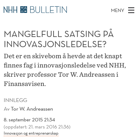
M
MENY
A
H
NO
TIL WWW.NHH.NO
S
N
O
Ø
MANGELFULL SATSING PÅ
K
Stipendiater og nye forskerprofiler
V
I
G
N
INNOVASJONSLEDELSE?
E
Disputaser
E
E
T
T
D
Det er en skivebom å hevde at det knapt
Ekspertutvalg
S
L
T
M
finnes fag i innovasjonsledelse ved NHH,
E
Om Bulletin
D
F
E
skriver professor Tor W. Andreassen i
E
T
N
U
Finansavisen.
Y
L
INNLEGG
L
Av
Tor W. Andreassen
S
8. september 2015 21:34
(oppdatert: 21. mars 2016 21:36)
A
Innovasjon og entreprenørskap