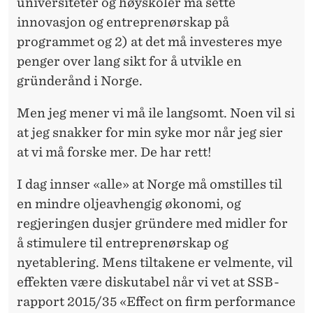
A
universiteter og høyskoler må sette
innovasjon og entreprenørskap på
S
programmet og 2) at det må investeres mye
J
penger over lang sikt for å utvikle en
O
gründerånd i Norge.
N
Men jeg mener vi må ile langsomt. Noen vil si
S
at jeg snakker for min syke mor når jeg sier
at vi må forske mer. De har rett!
L
E
I dag innser «alle» at Norge må omstilles til
en mindre oljeavhengig økonomi, og
D
regjeringen dusjer gründere med midler for
E
å stimulere til entreprenørskap og
L
nyetablering. Mens tiltakene er velmente, vil
effekten være diskutabel når vi vet at SSB-
S
rapport 2015/35 «Effect on firm performance