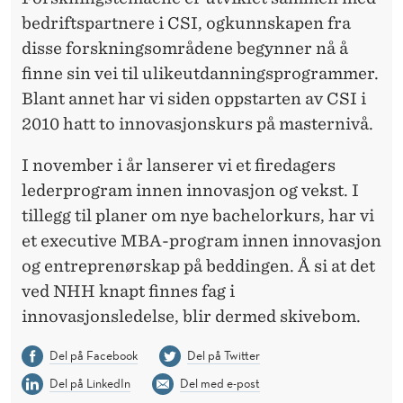
bedriftspartnere i CSI, og
kunnskapen
fra
disse forskningsområdene begynner nå å
finne sin vei til ulike
utdanningsprogrammer
.
Blant annet har vi siden oppstarten av CSI i
2010 hatt to innovasjonskurs på masternivå.
I november i år lanserer vi et firedagers
lederprogram innen innovasjon og vekst. I
tillegg til planer om nye
bachelorkurs
, har vi
et executive MBA-program innen innovasjon
og entreprenørskap på beddingen. Å si at det
ved
NHH
knapt finnes fag i
innovasjonsledelse, blir dermed skivebom.
Del på Facebook
Del på Twitter
Del på LinkedIn
Del med e-post