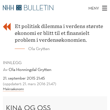
K
MENY
I
H
NO
TIL WWW.NHH.NO
S
N
O
Ø
K
Et politisk dilemma i verdens største
Stipendiater og nye forskerprofiler
V
I
A
N
økonomi er blitt til et finansielt
E
Disputaser
E
O
T
problem i verdensøkonomien.
T
D
Ekspertutvalg
S
G
Ola Grytten
T
M
E
Om Bulletin
D
O
E
E
INNLEGG
T
N
S
Av
Ola Honningdal Grytten
Y
S
21. september 2015 21:45
(oppdatert: 21. mars 2016 21:47)
Makroøkonomi
KINA OG OSS