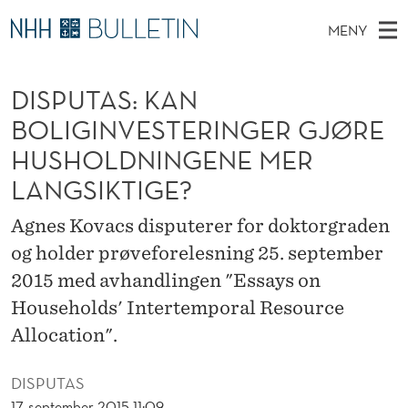
D
MENY
I
H
NO
EN
TIL WWW.NHH.NO
S
S
O
Ø
DISPUTAS: KAN
K
Stipendiater og nye forskerprofiler
V
I
P
N
BOLIGINVESTERINGER GJØRE
E
Disputaser
E
U
T
HUSHOLDNINGENE MER
T
D
Ekspertutvalg
S
T
LANGSIKTIGE?
T
M
E
Om Bulletin
D
A
E
E
Agnes Kovacs disputerer for doktorgraden
T
N
S
og holder prøveforelesning 25. september
Y
:
2015 med avhandlingen "Essays on
Households' Intertemporal Resource
K
Allocation".
A
N
DISPUTAS
17. september 2015 11:09