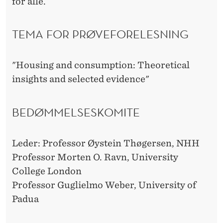
E
for alle.
M
TEMA FOR PRØVEFORELESNING
E
R
"Housing and consumption: Theoretical
L
insights and selected evidence"
A
N
BEDØMMELSESKOMITE
G
Leder: Professor Øystein Thøgersen, NHH
S
Professor Morten O. Ravn, University
I
College London
K
Professor Guglielmo Weber, University of
Padua
T
I