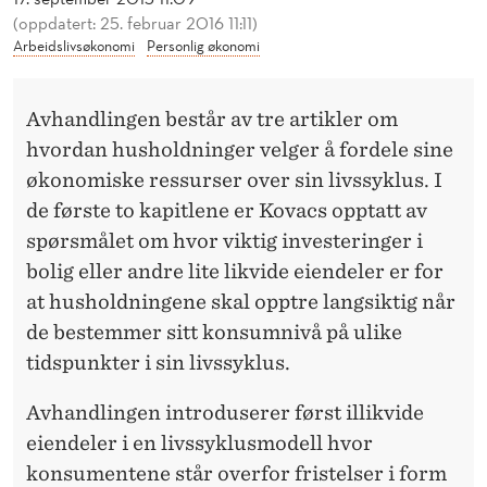
B
(oppdatert: 25. februar 2016 11:11)
O
Arbeidslivsøkonomi
Personlig økonomi
L
Avhandlingen består av tre artikler om
I
hvordan husholdninger velger å fordele sine
G
økonomiske ressurser over sin livssyklus. I
I
de første to kapitlene er Kovacs opptatt av
spørsmålet om hvor viktig investeringer i
N
bolig eller andre lite likvide eiendeler er for
V
at husholdningene skal opptre langsiktig når
E
de bestemmer sitt konsumnivå på ulike
tidspunkter i sin livssyklus.
S
T
Avhandlingen introduserer først illikvide
eiendeler i en livssyklusmodell hvor
E
konsumentene står overfor fristelser i form