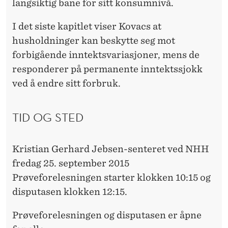
U
langsiktig bane for sitt konsumnivå.
S
I det siste kapitlet viser Kovacs at
H
husholdninger kan beskytte seg mot
forbigående inntektsvariasjoner, mens de
O
responderer på permanente inntektssjokk
L
ved å endre sitt forbruk.
D
N
TID OG STED
I
Kristian Gerhard Jebsen-senteret ved NHH
N
fredag 25. september 2015
G
Prøveforelesningen starter klokken 10:15 og
E
disputasen klokken 12:15.
N
Prøveforelesningen og disputasen er åpne