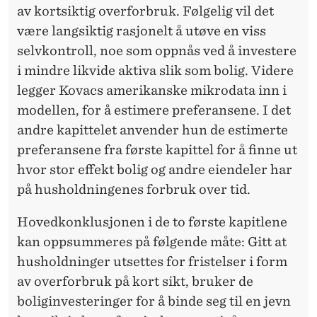
R
av kortsiktig overforbruk. Følgelig vil det
I
være langsiktig rasjonelt å utøve en viss
selvkontroll, noe som oppnås ved å investere
N
i mindre likvide aktiva slik som bolig. Videre
G
legger Kovacs amerikanske mikrodata inn i
E
modellen, for å estimere preferansene. I det
andre kapittelet anvender hun de estimerte
R
preferansene fra første kapittel for å finne ut
G
hvor stor effekt bolig og andre eiendeler har
J
på husholdningenes forbruk over tid.
Ø
Hovedkonklusjonen i de to første kapitlene
R
kan oppsummeres på følgende måte: Gitt at
husholdninger utsettes for fristelser i form
E
av overforbruk på kort sikt, bruker de
H
boliginvesteringer for å binde seg til en jevn