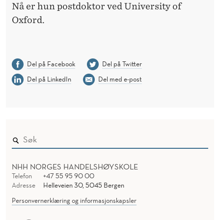
Nå er hun postdoktor ved University of
Oxford.
Del på Facebook
Del på Twitter
Del på LinkedIn
Del med e-post
NHH NORGES HANDELSHØYSKOLE
Telefon
+47 55 95 90 00
Adresse
Helleveien 30, 5045 Bergen
Personvernerklæring og informasjonskapsler