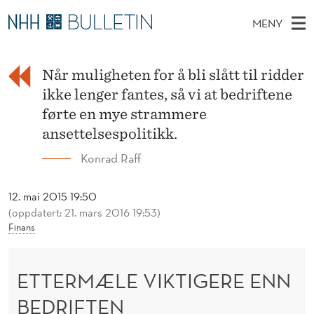
E
MENY
T
H
NO
EN
TIL WWW.NHH.NO
S
T
O
Ø
K
Når muligheten for å bli slått til ridder
Stipendiater og nye forskerprofiler
V
I
E
N
ikke lenger fantes, så vi at bedriftene
E
Disputaser
E
R
T
førte en mye strammere
T
D
Ekspertutvalg
S
ansettelsespolitikk.
M
T
M
E
Om Bulletin
Konrad Raff
D
Æ
E
E
T
N
L
12. mai 2015 19:50
Y
(oppdatert: 21. mars 2016 19:53)
E
Finans
V
I
ETTERMÆLE VIKTIGERE ENN
K
BEDRIFTEN