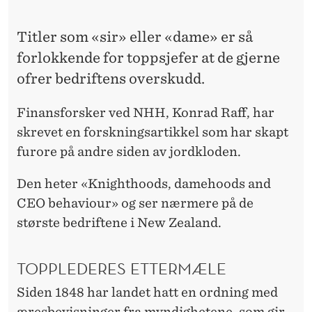
T
I
Titler som «sir» eller «dame» er så
G
forlokkende for toppsjefer at de gjerne
ofrer bedriftens overskudd.
E
R
Finansforsker ved NHH, Konrad Raff, har
skrevet en forskningsartikkel som har skapt
E
furore på andre siden av jordkloden.
E
Den heter «Knighthoods, damehoods and
N
CEO behaviour» og ser nærmere på de
N
største bedriftene i New Zealand.
B
E
TOPPLEDERES ETTERMÆLE
D
Siden 1848 har landet hatt en ordning med
æresbevisninger fra myndighetene, som gir