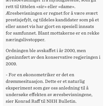
R
rett til tittelen «sir» eller «dame».
I
Æresbevisningen er regnet for å være svært
F
prestisjefylt, og tildeles kandidater som på et
eller annet vis har gjort en spesiell innsats
T
for samfunnet. Blant mottakerne er en rekke
E
næringslivstopper.
N
Ordningen ble avskaffet i år 2000, men
gjeninnført av den konservative regjeringen i
2009.
- For en økonometriker er det en
drømmesituasjon. Dette er et naturlig
eksperiment som gav oss anledning til å
undersøke effekten av æresbevisningene,
sier Konrad Raff til NHH Bulletin.