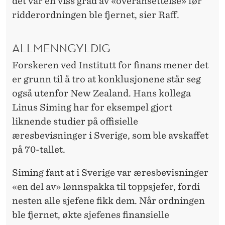
det var en viss grad av «overansettelse» før
ridderordningen ble fjernet, sier Raff.
ALLMENNGYLDIG
Forskeren ved Institutt for finans mener det
er grunn til å tro at konklusjonene står seg
også utenfor New Zealand. Hans kollega
Linus Siming har for eksempel gjort
liknende studier på offisielle
æresbevisninger i Sverige, som ble avskaffet
på 70-tallet.
Siming fant at i Sverige var æresbevisninger
«en del av» lønnspakka til toppsjefer, fordi
nesten alle sjefene fikk dem. Når ordningen
ble fjernet, økte sjefenes finansielle