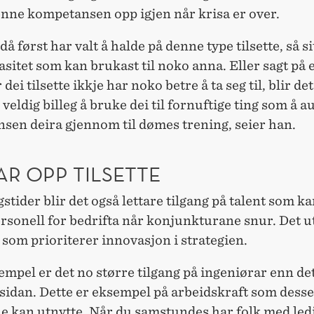
enne kompetansen opp igjen når krisa er over.
 då først har valt å halde på denne type tilsette, så s
asitet som kan brukast til noko anna. Eller sagt på
dei tilsette ikkje har noko betre å ta seg til, blir det
 veldig billeg å bruke dei til fornuftige ting som å a
sen deira gjennom til dømes trening, seier han.
AR OPP TILSETTE
stider blir det også lettare tilgang på talent som ka
rsonell for bedrifta når konjunkturane snur. Det u
 som prioriterer innovasjon i strategien.
empel er det no større tilgang på ingeniørar enn det
sidan. Dette er eksempel på arbeidskraft som desse
ne kan utnytte. Når du samstundes har folk med led