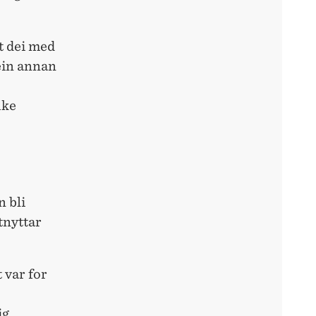
it dei med
 ein annan
uke
n bli
tnyttar
 var for
ig