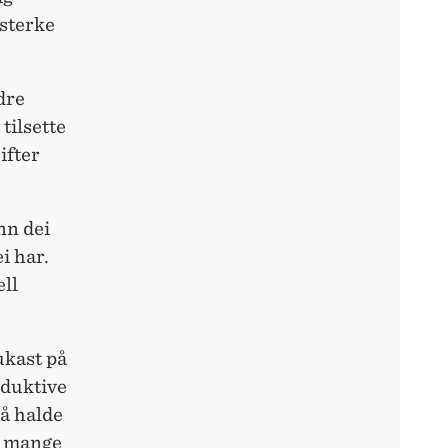
 sterke
dre
tilsette
ifter
nn dei
i har.
ell
ukast på
oduktive
 å halde
 i mange