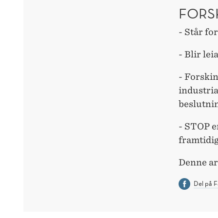
FORS
- Står fo
- Blir le
- Forskin
industria
beslutni
- STOP er
framtidi
Denne art
Del på 