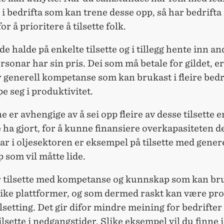
 i bedrifta som kan trene desse opp, så har bedrifta
or å prioritere å tilsette folk.
e halde på enkelte tilsette og i tillegg hente inn an
sonar har sin pris. Dei som må betale for gildet, er 
 generell kompetanse som kan brukast i fleire bedr
pe seg i produktivitet.
e er avhengige av å sei opp fleire av desse tilsette e
le ha gjort, for å kunne finansiere overkapasiteten de
r i oljesektoren er eksempel på tilsette med gener
som vil måtte lide.
er tilsette med kompetanse og kunnskap som kan br
ike plattformer, og som dermed raskt kan være pr
tilsetting. Det gir difor mindre meining for bedrifter
tilsette i nedgangstider. Slike eksempel vil du finne