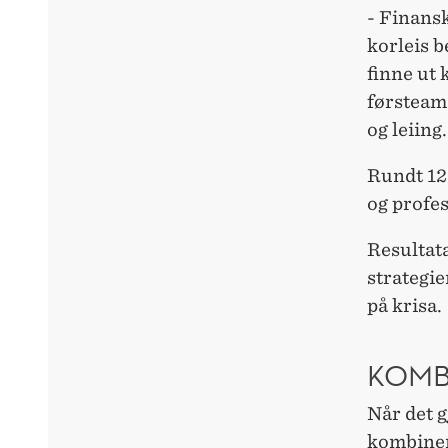
- Finansk
korleis b
finne ut 
førsteam
og leiing.
Rundt 12
og profes
Resultata
strategie
på krisa.
KOMB
Når det g
kombinere