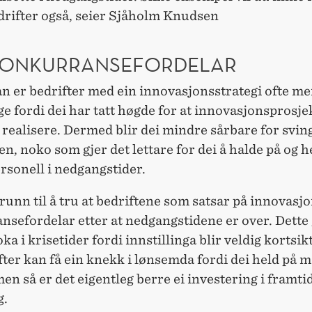
drifter også, seier Sjåholm Knudsen
KONKURRANSEFORDELAR
an er bedrifter med ein innovasjonsstrategi ofte me
ge fordi dei har tatt høgde for at innovasjonsprosje
å realisere. Dermed blir dei mindre sårbare for svin
, noko som gjer det lettare for dei å halde på og h
rsonell i nedgangstider.
grunn til å tru at bedriftene som satsar på innovasjon
sefordelar etter at nedgangstidene er over. Dette g
a i krisetider fordi innstillinga blir veldig kortsikt
fter kan få ein knekk i lønsemda fordi dei held på 
 men så er det eigentleg berre ei investering i framti
g.