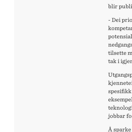
blir publ
- Dei pri
kompetans
potensial
nedgangst
tilsette 
tak i igj
Utgangspu
kjennete
spesifikk
eksempel
teknologi
jobbar fo
Å sparke 