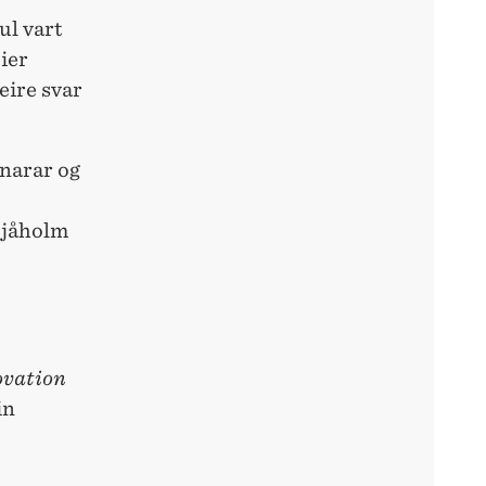
ul vart
ier
eire svar
nnarar og
 Sjåholm
ovation
in