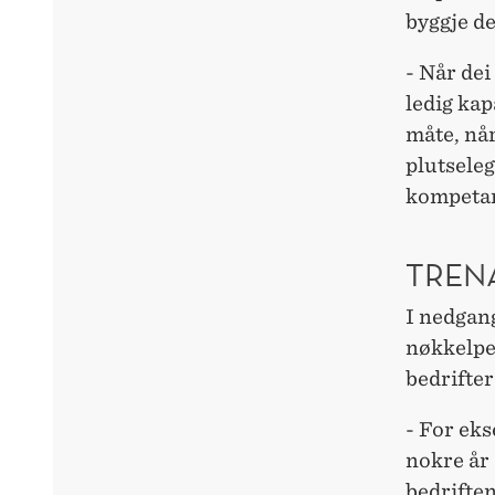
byggje d
- ­Når dei
ledig kap
måte, når 
plutseleg
kompetan
TREN
I nedgang
nøkkelpe
bedrifter
- For eks
nokre år 
bedrifte