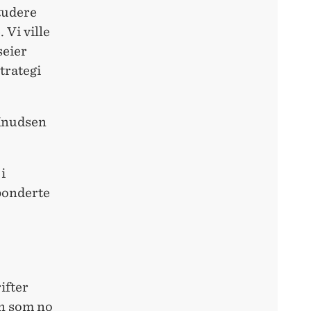
studere
 Vi ville
seier
trategi
 Knudsen
i
sponderte
ifter
en som no