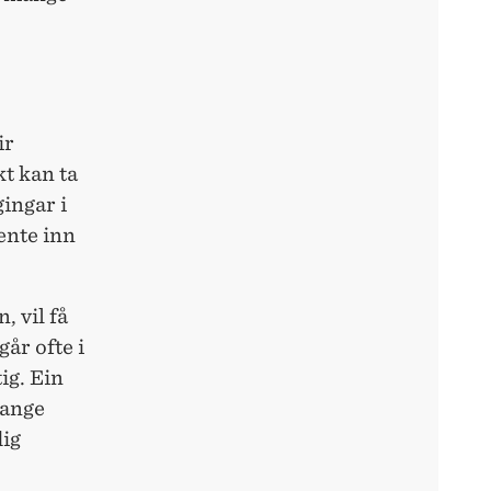
ir
kt kan ta
gingar i
ente inn
, vil få
år ofte i
ig. Ein
mange
dig