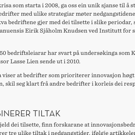
risa som starta i 2008, ga oss ein unik sjanse til å 
edrifter med ulike strategiar møter nedgangstidene.
kva bedriftene gjer med dei tilsette i slike periodar, 
anuensis Eirik Sjåholm Knudsen ved Institutt for s
50 bedriftsleiarar har svart på undersøkinga som
sor Lasse Lien sende ut i 2010.
 viser at bedrifter som prioriterer innovasjon høgt 
n, skil seg klart frå andre bedrifter i korleis dei re
INERER TILTAK
jeld dei tilsette, finn forskarane at innovasjonsbedr
r tre ulike tiltak i nedgangstider, ifølgje artikkel