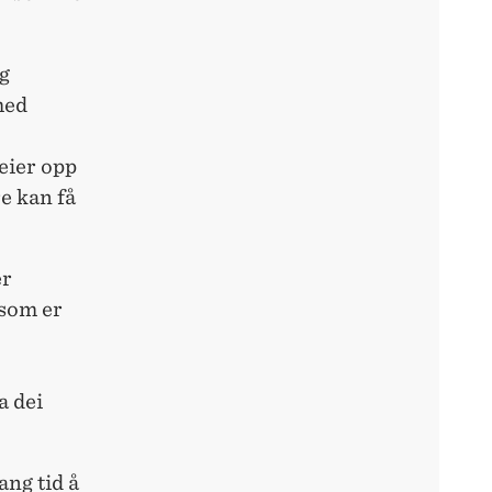
ig
med
eier opp
e kan få
er
 som er
a dei
ang tid å