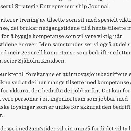
isert i Strategic Entrepreneurship Journal.
oriterer trening av tilsette som sit med spesielt vikt
e, dei brukar nedgangstidene til å hente tilsette 
 for å byggje kompetanse som vil vere viktig når
idene er over. Men samstundes ser vi også at dei s
med meir generell kompetanse som bedriftene lettar
en, seier Sjåholm Knudsen.
nktet til forskarane er at innovasjonsbedriftene 
ikna ved at dei har mange tilsette med kompetanse
 for akkurat den bedrifta dei jobbar for. Det kan for
 vere personar i eit ingeniørteam som jobbar med
ske løysingar som er unike for akkurat den bedrift
r.
desse i nedgangstider vil ein unngå fordi det vil ta l