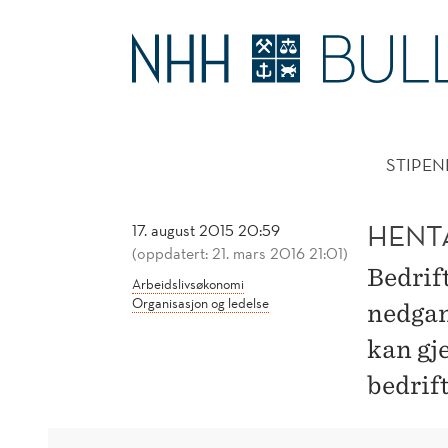
HENTAR
TALENT
HOVE
I
STIPEN
KRISESTIDER
HENTA
17. august 2015 20:59
(oppdatert: 21. mars 2016 21:01)
Bedrif
Arbeidslivsøkonomi
Organisasjon og ledelse
nedgan
kan gj
bedrift