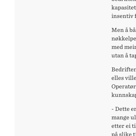
kapasitet
insentiv f
Men å båd
nøkkelper
med meir
utan å ta
Bedriften
elles vil
Operatøra
kunnskap 
- Dette 
mange ul
etter ei 
på slike 