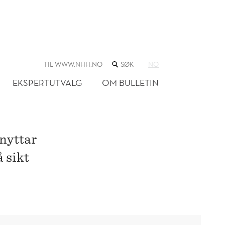
SØK
TIL WWW.NHH.NO
NO
I
NETTSTEDET
EKSPERTUTVALG
OM BULLETIN
tnyttar
 sikt