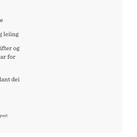
ce
g leiing
ifter og
ar for
lant dei
post