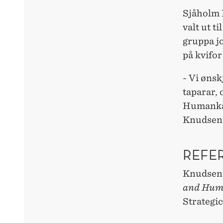
Sjåholm 
valt ut t
gruppa jo
på kvifor
- Vi ønsk
taparar, 
Humankapi
Knudsen
REFE
Knudsen, 
and Huma
Strategi