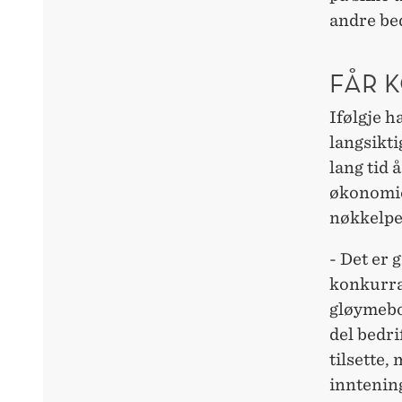
andre be
FÅR 
Ifølgje h
langsikti
lang tid 
økonomien
nøkkelpe
- Det er 
konkurran
gløymebok
del bedri
tilsette,
inntenin