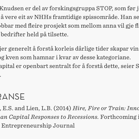
Knudsen er del av forskingsgruppa STOP, som før j
il å vere eit av NHHs framtidige spissområde. Han se
bbar med fleire prosjekt som mellom anna vil gje fl
 bedrifter held på tilsette.
jer generelt å forstå korleis dårlige tider skapar vi
og kven som hamnar i kvar av desse kategoriane.
tal er openbart sentralt for å forstå dette, seier
.
RANSE
E.S. and Lien, L.B. (2014)
Hire, Fire or Train: Inn
n Capital Responses to Recessions.
Forthcoming 
c Entrepreneurship Journal