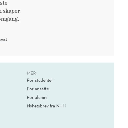
rste
n skaper
 omgang,
post
MER
For studenter
For ansatte
For alumni
Nyhetsbrev fra NHH