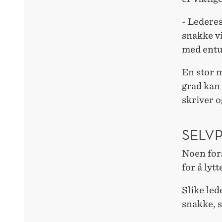
- Lederes
snakke v
med entu
En stor m
grad kan 
skriver 
SELV
Noen fors
for å lytt
Slike led
snakke, s