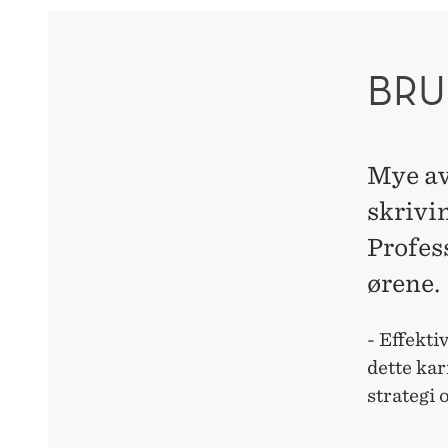
BRU
Mye av
skrivi
Profes
ørene.
- Effekt
dette kar
strategi 