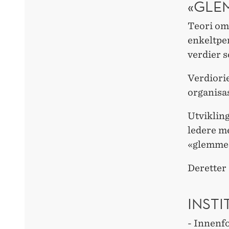
«GLE
Teori om
enkeltpe
verdier 
Verdiorie
organisa
Utvikling
ledere m
«glemme»
Deretter 
INST
- Innenfo