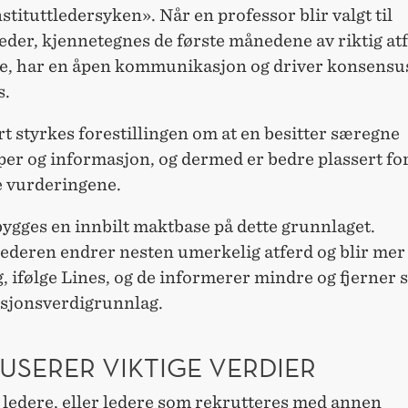
stituttledersyken». Når en professor blir valgt til
leder, kjennetegnes de første månedene av riktig atf
ye, har en åpen kommunikasjon og driver konsensu
s.
t styrkes forestillingen om at en besitter særegne
er og informasjon, og dermed er bedre plassert for
e vurderingene.
ygges en innbilt maktbase på dette grunnlaget.
lederen endrer nesten umerkelig atferd og blir mer
, ifølge Lines, og de informerer mindre og fjerner s
esjonsverdigrunnlag.
USERER VIKTIGE VERDIER
 ledere, eller ledere som rekrutteres med annen