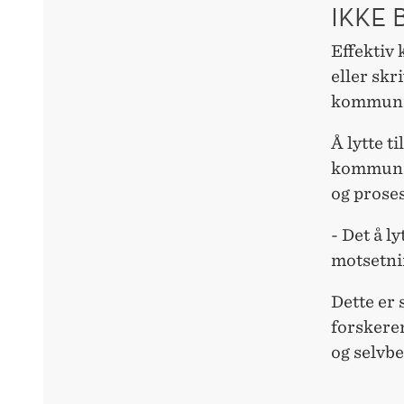
IKKE 
Effektiv
eller skr
kommunika
Å lytte t
kommunis
og proses
- Det å l
motsetni
Dette er
forskeren
og selvb