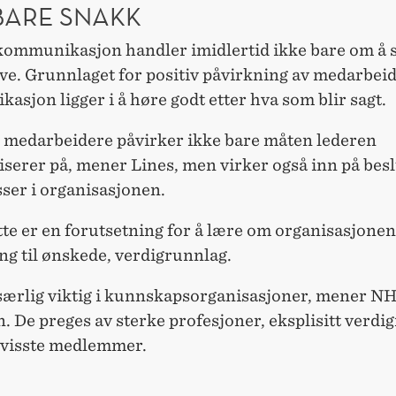
BARE SNAKK
 kommunikasjon handler imidlertid ikke bare om å
ive. Grunnlaget for positiv påvirkning av medarbeid
sjon ligger i å høre godt etter hva som blir sagt.
il medarbeidere påvirker ikke bare måten lederen
erer på, mener Lines, men virker også inn på bes
ser i organisasjonen.
ytte er en forutsetning for å lære om organisasjonens
ng til ønskede, verdigrunnlag.
 særlig viktig i kunnskapsorganisasjoner, mener N
. De preges av sterke profesjoner, eksplisitt verdi
evisste medlemmer.