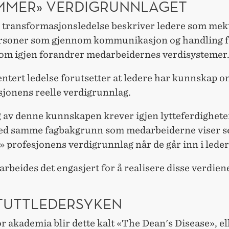
MMER» VERDIGRUNNLAGET
 transformasjonsledelse beskriver ledere som mek
rsoner som gjennom kommunikasjon og handling f
som igjen forandrer medarbeidernes verdisystemer
ntert ledelse forutsetter at ledere har kunnskap 
sjonens reelle verdigrunnlag.
 av denne kunnskapen krever igjen lytteferdigheter
ed samme fagbakgrunn som medarbeiderne viser se
 profesjonens verdigrunnlag når de går inn i leder
arbeides det engasjert for å realisere disse verdien
ITUTTLEDERSYKEN
r akademia blir dette kalt «The Dean's Disease», el