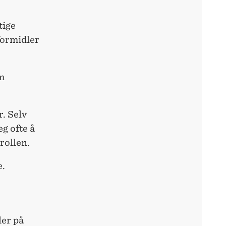
tige
ormidler
.
om
. Selv
g ofte å
rollen.
e.
ler på