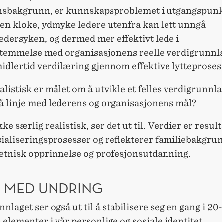
nsbakgrunn, er kunnskapsproblemet i utgangspunk
men kloke, ydmyke ledere utenfra kan lett unngå
ledersyken, og dermed mer effektivt lede i
temmelse med organisasjonens reelle verdigrunnla
idlertid verdilæring gjennom effektive lytteproses
alistisk er målet om å utvikle et felles verdigrunnlag
på linje med lederens og organisasjonens mål?
kke særlig realistisk, ser det ut til. Verdier er result
ialiseringsprosesser og reflekterer familiebakgru
 etnisk opprinnelse og profesjonsutdanning.
 MED UNDRING
nlaget ser også ut til å stabilisere seg en gang i 20
e elementer i vår personlige og sosiale identitet.