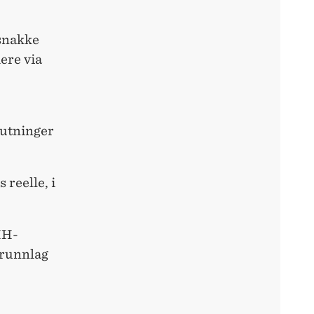
 snakke
ere via
lutninger
 reelle, i
HH-
grunnlag