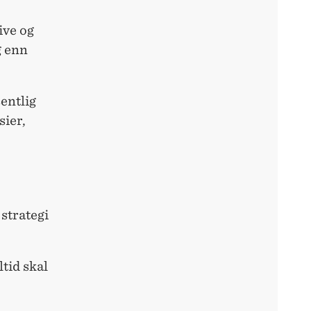
ive og
g enn
entlig
sier,
 strategi
tid skal