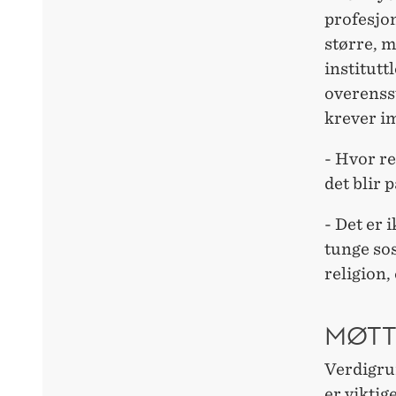
profesjo
større, 
institutt
overenss
krever im
- Hvor re
det blir 
- Det er i
tunge sos
religion,
MØTT
Verdigrun
er viktig