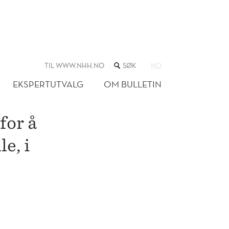
SØK
TIL WWW.NHH.NO
NO
I
NETTSTEDET
EKSPERTUTVALG
OM BULLETIN
for å
e, i