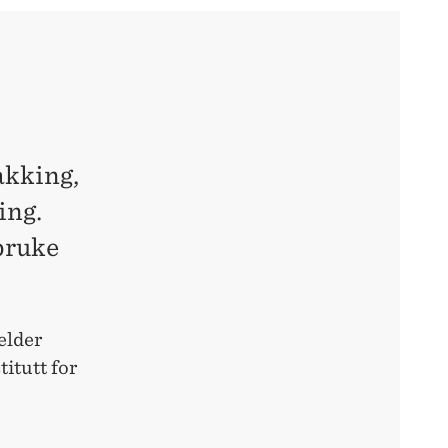
akking,
ing.
 bruke
elder
itutt for