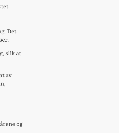
tet
g. Det
ser.
, slik at
at av
nn,
-årene og