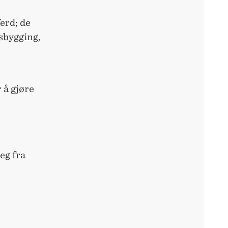
erd; de
sbygging,
 å gjøre
eg fra