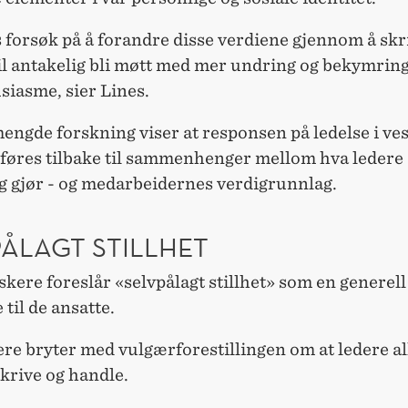
 forsøk på å forandre disse verdiene gjennom å skr
il antakelig bli møtt med mer undring og bekymrin
siasme, sier Lines.
engde forskning viser at responsen på ledelse i ves
føres tilbake til sammenhenger mellom hva ledere 
og gjør - og medarbeidernes verdigrunnlag.
PÅLAGT STILLHET
kere foreslår «selvpålagt stillhet» som en generell
e til de ansatte.
ere bryter med vulgærforestillingen om at ledere all
krive og handle.