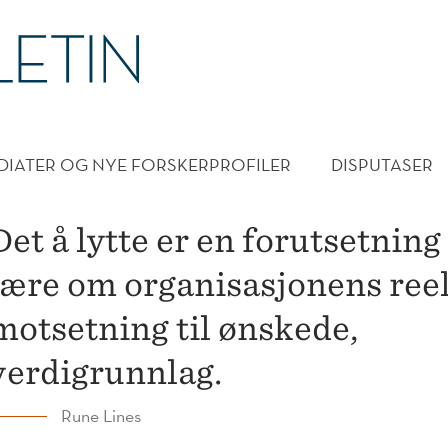
DMENY
DIATER OG NYE FORSKERPROFILER
DISPUTASER
Det å lytte er en forutsetning 
lære om organisasjonens reell
motsetning til ønskede,
verdigrunnlag.
Rune Lines