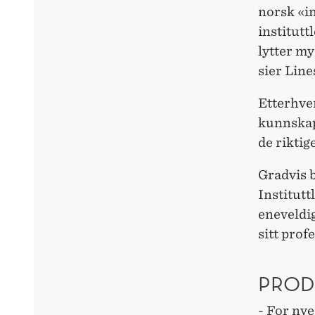
norsk «in
institutt
lytter m
sier Line
Etterhver
kunnskap
de riktig
Gradvis b
Institutt
eneveldig
sitt prof
PROD
- For nye