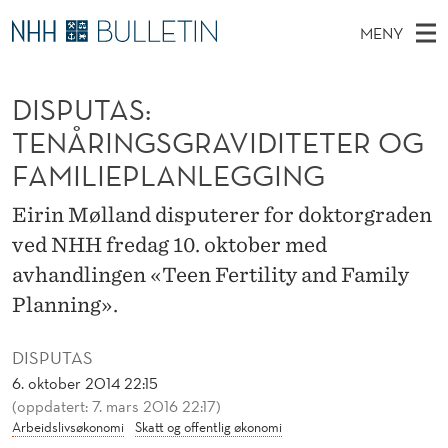
D
MENY
I
H
NO
EN
TIL WWW.NHH.NO
S
S
O
Ø
DISPUTAS:
K
Stipendiater og nye forskerprofiler
V
I
P
N
TENÅRINGSGRAVIDITETER OG
E
Disputaser
E
U
T
FAMILIEPLANLEGGING
T
D
Ekspertutvalg
S
T
T
M
Eirin Mølland disputerer for doktorgraden
E
Om Bulletin
D
A
E
ved NHH fredag 10. oktober med
E
T
N
S
avhandlingen «Teen Fertility and Family
Y
Planning».
:
T
DISPUTAS
E
6. oktober 2014 22:15
(oppdatert: 7. mars 2016 22:17)
N
Arbeidslivsøkonomi
Skatt og offentlig økonomi