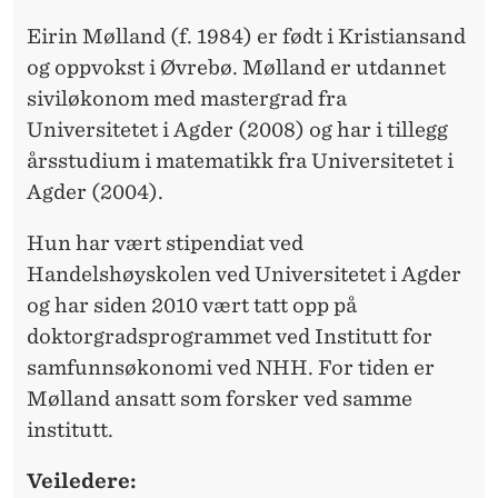
N
G
Eirin Mølland (f. 1984) er født i Kristiansand
og oppvokst i Øvrebø. Mølland er utdannet
siviløkonom med mastergrad fra
Universitetet i Agder (2008) og har i tillegg
årsstudium i matematikk fra Universitetet i
Agder (2004).
Hun har vært stipendiat ved
Handelshøyskolen ved Universitetet i Agder
og har siden 2010 vært tatt opp på
doktorgradsprogrammet ved Institutt for
samfunnsøkonomi ved NHH. For tiden er
Mølland ansatt som forsker ved samme
institutt.
V
eiledere: