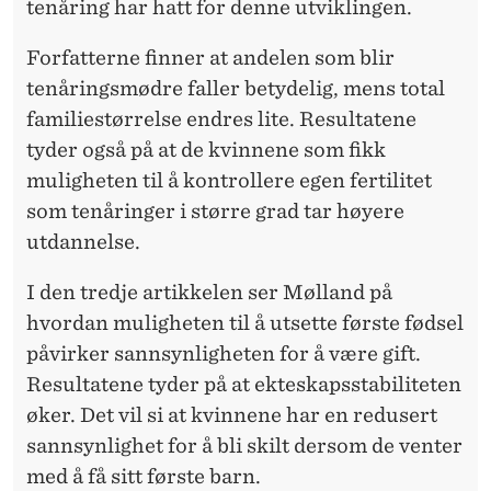
L
tenåring har hatt for denne utviklingen.
I
Forfatterne finner at andelen som blir
E
tenåringsmødre faller betydelig, mens total
familiestørrelse endres lite. Resultatene
P
tyder også på at de kvinnene som fikk
L
muligheten til å kontrollere egen fertilitet
A
som tenåringer i større grad tar høyere
N
utdannelse.
L
I den tredje artikkelen ser Mølland på
E
hvordan muligheten til å utsette første fødsel
påvirker sannsynligheten for å være gift.
G
Resultatene tyder på at ekteskapsstabiliteten
G
øker. Det vil si at kvinnene har en redusert
I
sannsynlighet for å bli skilt dersom de venter
med å få sitt første barn.