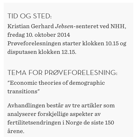
Å
R
TID OG STED:
I
Kristian Gerhard
Jebsen
-senteret ved NHH,
fredag 10. oktober 2014
N
Prøveforelesningen starter klokken 10.15 og
G
disputasen klokken 12.15.
S
G
TEMA FOR PRØVEFORELESNING:
R
"Economic theories of demographic
transitions"
A
V
Avhandlingen består av tre artikler som
analyserer forskjellige aspekter av
I
fertilitetsendringen i Norge de siste 150
D
årene.