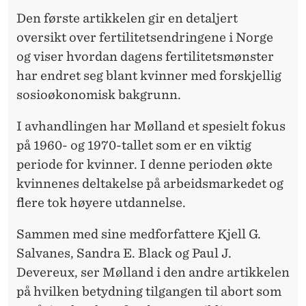
I
Den første artikkelen gir en detaljert
T
oversikt over fertilitetsendringene i Norge
E
og viser hvordan dagens fertilitetsmønster
har endret seg blant kvinner med forskjellig
T
sosioøkonomisk bakgrunn.
E
I avhandlingen har Mølland et spesielt fokus
R
på 1960- og 1970-tallet som er en viktig
O
periode for kvinner. I denne perioden økte
G
kvinnenes deltakelse på arbeidsmarkedet og
flere tok høyere utdannelse.
F
A
Sammen med sine medforfattere Kjell G.
Salvanes, Sandra E. Black og Paul J.
M
Devereux, ser Mølland i den andre artikkelen
I
på hvilken betydning tilgangen til abort som