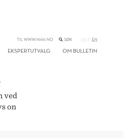
SØK
TIL WWW.NHH.NO
NO
EN
I
NETTSTEDET
EKSPERTUTVALG
OM BULLETIN
R
n ved
ys on