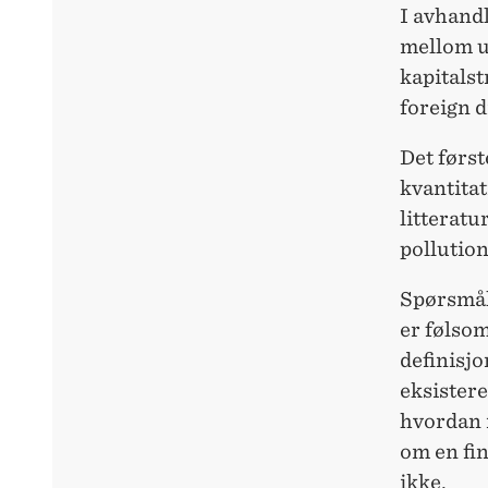
I avhand
mellom ul
kapitals
foreign d
Det først
kvantitat
litteratu
pollutio
Spørsmåle
er følso
definisjo
eksister
hvordan 
om en fin
ikke.