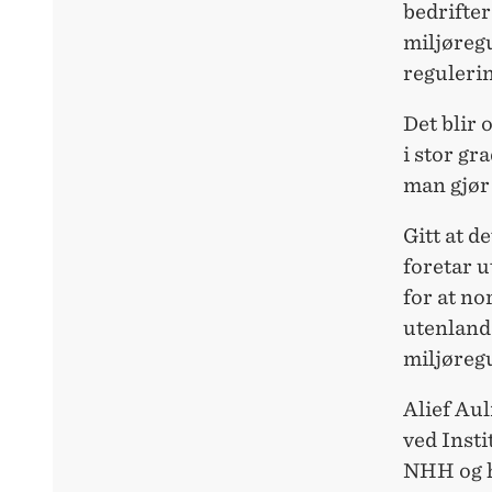
bedrifter
miljøreg
regulerin
Det blir 
i stor gr
man gjør
Gitt at d
foretar u
for at no
utenland
miljøregu
Alief Aul
ved Inst
NHH og ha