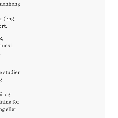
ammenheng
r (eng.
ort.
k,
nnes i
.
e studier
g
å, og
ning for
ng eller