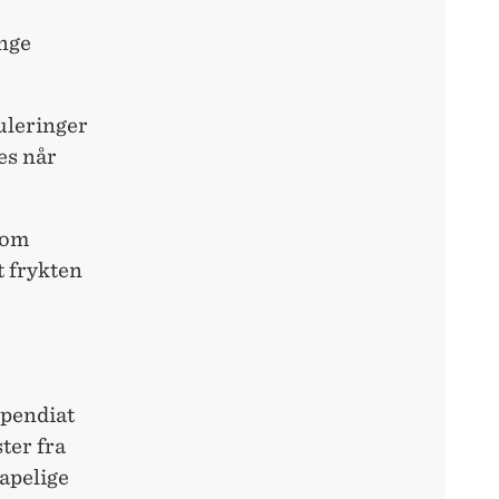
nge
uleringer
es når
som
t frykten
ipendiat
ter fra
kapelige