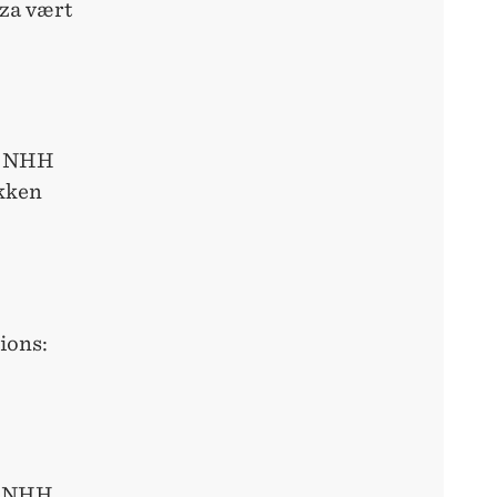
zza vært
ed NHH
okken
ions:
i, NHH