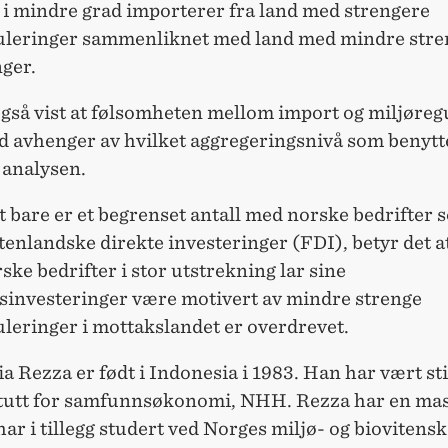
 i mindre grad importerer fra land med strengere
uleringer sammenliknet med land med mindre stre
ger.
også vist at følsomheten mellom import og miljøreg
ad avhenger av hvilket aggregeringsnivå som benytt
 analysen.
et bare er et begrenset antall med norske bedrifter 
tenlandske direkte investeringer (FDI), betyr det a
rske bedrifter i stor utstrekning lar sine
sinvesteringer være motivert av mindre strenge
leringer i mottakslandet er overdrevet.
ia Rezza er født i Indonesia i 1983. Han har vært st
itutt for samfunnsøkonomi, NHH. Rezza har en mas
r i tillegg studert ved Norges miljø- og biovitens