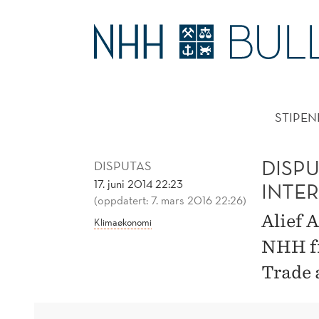
DISPUTAS:
MILJØFORSKRIFTER
HOVE
OG
STIPEN
INTERNASJONALE
KAPITALSTRØMMER
DISP
DISPUTAS
17. juni 2014 22:23
INTE
(oppdatert: 7. mars 2016 22:26)
Alief 
Klimaøkonomi
NHH fr
Trade 