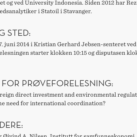
et og ved University Indonesia. Siden 2012 har Re
dsanalytiker i Statoil i Stavanger.
G STED:
7. juni 2014 i Kristian Gerhard Jebsen-senteret v
elesningen starter klokken 10:15 og disputasen kl
 FOR PRØVEFORELESNING:
oreign direct investment and environmental regulat
he need for international coordination?
DERE:
r Øivind A. Nilsen, Institutt for samfunnsøkonom