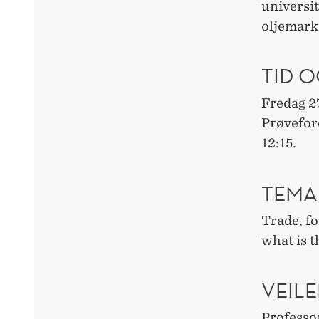
universit
oljemarke
TID O
Fredag 2
Prøvefor
12:15.
TEMA
Trade, f
what is t
VEILE
Professo