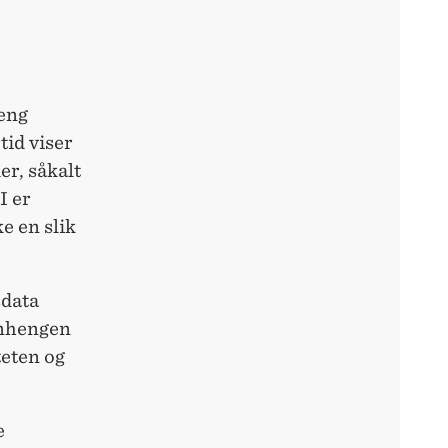
eng
tid viser
er, såkalt
I er
e en slik
sdata
enhengen
teten og
e