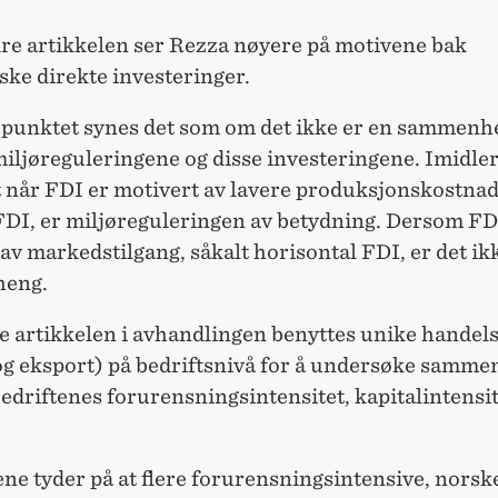
dre artikkelen ser Rezza nøyere på motivene bak
ke direkte investeringer.
spunktet synes det som om det ikke er en sammenh
ljøreguleringene og disse investeringene. Imidler
t når FDI er motivert av lavere produksjonskostnad
 FDI, er miljøreguleringen av betydning. Dersom FD
av markedstilgang, såkalt horisontal FDI, er det ikk
eng.
te artikkelen i avhandlingen benyttes unike handel
og eksport) på bedriftsnivå for å undersøke samm
driftenes forurensningsintensitet, kapitalintensi
ne tyder på at flere forurensningsintensive, norsk