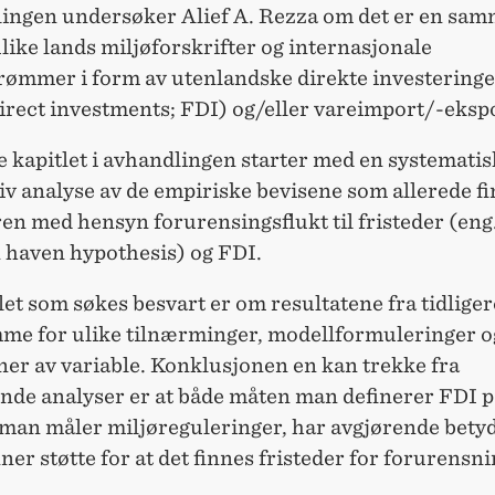
lingen undersøker Alief A. Rezza om det er en s
ike lands miljøforskrifter og internasjonale
trømmer i form av utenlandske direkte investeringe
irect investments; FDI) og/eller vareimport/-eksp
e kapitlet i avhandlingen starter med en systematis
iv analyse av de empiriske bevisene som allerede fi
ren med hensyn forurensingsflukt til fristeder (eng
n haven hypothesis) og FDI.
t som søkes besvart er om resultatene fra tidliger
mme for ulike tilnærminger, modellformuleringer o
ner av variable. Konklusjonen en kan trekke fra
ende analyser er at både måten man definerer FDI p
man måler miljøreguleringer, har avgjørende betyd
ner støtte for at det finnes fristeder for forurensni