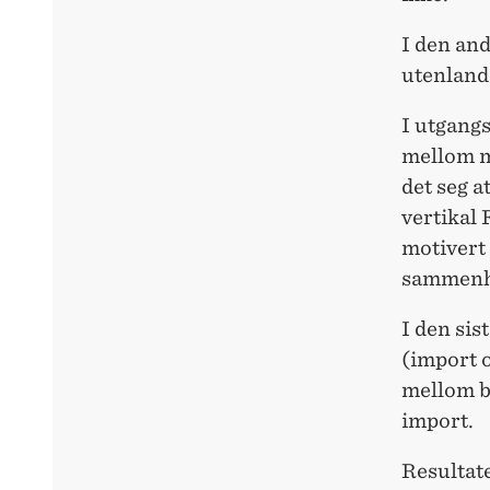
I den an
utenlands
I utgang
mellom mi
det seg a
vertikal
motivert 
sammenh
I den sis
(import 
mellom be
import.
Resultate