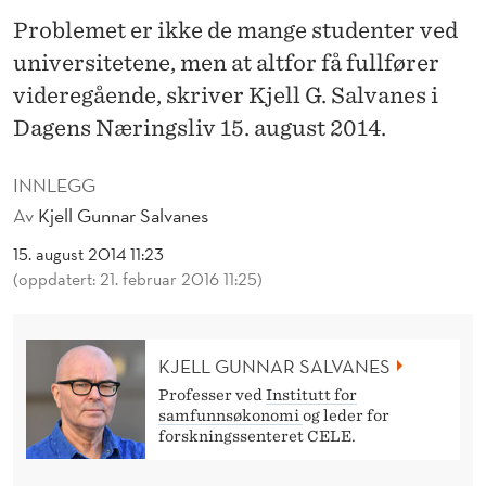
S
Problemet er ikke de mange studenter ved
Y
universitetene, men at altfor få fullfører
K
videregående, skriver Kjell G. Salvanes i
Dagens Næringsliv 15. august 2014.
E
"
INNLEGG
Av
Kjell Gunnar Salvanes
15. august 2014 11:23
(oppdatert: 21. februar 2016 11:25)
KJELL GUNNAR SALVANES
Professer ved
Institutt for
samfunnsøkonomi
og leder for
forskningssenteret CELE.