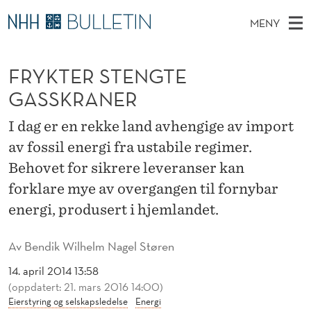
F
MENY
R
H
NO
TIL WWW.NHH.NO
S
Y
O
Ø
FRYKTER STENGTE
K
Stipendiater og nye forskerprofiler
V
I
K
N
GASSKRANER
E
Disputaser
E
T
T
T
D
I dag er en rekke land avhengige av import
Ekspertutvalg
S
E
T
M
av fossil energi fra ustabile regimer.
E
Om Bulletin
D
R
E
Behovet for sikrere leveranser kan
E
T
N
S
forklare mye av overgangen til fornybar
Y
energi, produsert i hjemlandet.
T
E
Av
Bendik Wilhelm Nagel Støren
N
14. april 2014 13:58
(oppdatert: 21. mars 2016 14:00)
G
Eierstyring og selskapsledelse
Energi