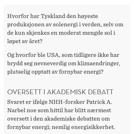
T
E
Hvorfor har Tyskland den høyeste
G
produksjonen av solenergi i verden, selv om
de kun skjenkes en moderat mengde sol i
A
løpet av året?
S
Og hvorfor ble USA, som tidligere ikke har
S
brydd seg nevneverdig om klimaendringer,
K
plutselig opptatt av fornybar energi?
R
OVERSETT I AKADEMISK DEBATT
A
N
Svaret er ifølge NHH-forsker Patrick A.
Narbel noe som hittil har blitt nærmest
E
oversett i den akademiske debatten om
R
fornybar energi; nemlig energisikkerhet.