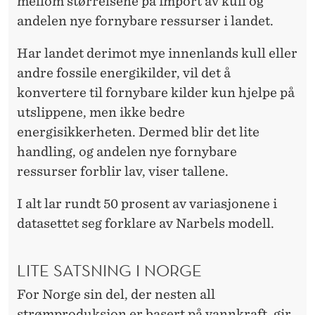
mellom størrelsene på import av kull og
andelen nye fornybare ressurser i landet.
Har landet derimot mye innenlands kull eller
andre fossile energikilder, vil det å
konvertere til fornybare kilder kun hjelpe på
utslippene, men ikke bedre
energisikkerheten. Dermed blir det lite
handling, og andelen nye fornybare
ressurser forblir lav, viser tallene.
I alt lar rundt 50 prosent av variasjonene i
datasettet seg forklare av Narbels modell.
LITE SATSNING I NORGE
For Norge sin del, der nesten all
strømproduksjon er basert på vannkraft, gir