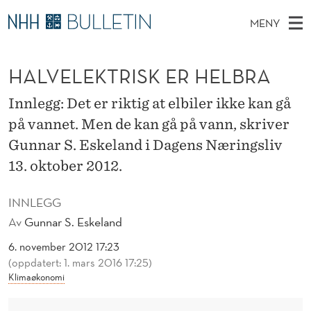
H
MENY
A
H
NO
TIL WWW.NHH.NO
S
L
O
Ø
HALVELEKTRISK ER HELBRA
K
Stipendiater og nye forskerprofiler
V
I
V
N
E
Disputaser
E
Innlegg: Det er riktig at elbiler ikke kan gå
E
T
T
D
på vannet. Men de kan gå på vann, skriver
Ekspertutvalg
S
L
T
M
Gunnar S. Eskeland i Dagens Næringsliv
E
Om Bulletin
D
E
E
13. oktober 2012.
E
T
N
K
INNLEGG
Y
T
Av
Gunnar S. Eskeland
R
6. november 2012 17:23
(oppdatert: 1. mars 2016 17:25)
I
Klimaøkonomi
S