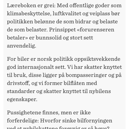
K
Læreboken er grei: Med offentlige goder som
E
klimabeskyttelse, luftkvalitet og veiplass bør
politikken belønne de som bidrar og belaste
R
de som belaster. Prinsippet «forurenseren
H
betaler» er bunnsolid og stort sett
E
anvendelig.
L
For biler er norsk politikk oppsiktsvekkende
B
god internasjonalt sett. Vi har skatter knyttet
til bruk, disse ligger på bompasseringer og på
R
drivstoff, og vi former bilflåten med
A
standarder og skatter knyttet til nybilens
egenskaper.
Pussighetene finnes, men er ikke
forferdelige: Hvorfor sinke bilfornyingen
ved at nybilskattene forøvrig er så høye?