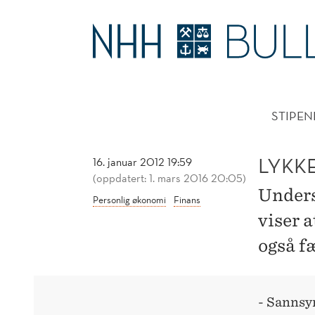
LYKKELIGE
MENNESKER
HOVE
TAR
STIPEN
MINDRE
RISIKO
LYKK
16. januar 2012 19:59
(oppdatert: 1. mars 2016 20:05)
Unders
Personlig økonomi
Finans
viser a
også f
- Sannsyn