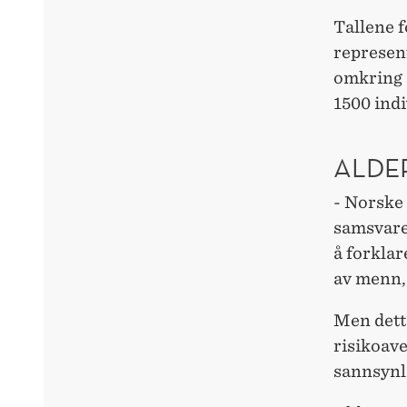
Tallene f
represen
omkring s
1500 indi
ALDE
- Norske 
samsvare
å forklar
av menn,
Men dette
risikoave
sannsynli