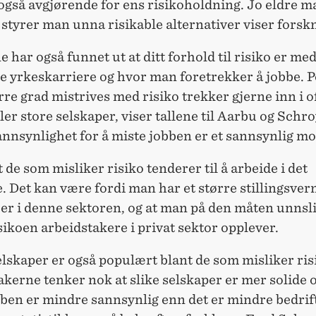
også avgjørende for ens risikoholdning. Jo eldre ma
styrer man unna risikable alternativer viser forsk
 har også funnet ut at ditt forhold til risiko er med
 yrkeskarriere og hvor man foretrekker å jobbe. 
rre grad mistrives med risiko trekker gjerne inn i o
ller store selskaper, viser tallene til Aarbu og Schr
nnsynlighet for å miste jobben er et sannsynlig mo
at de som misliker risiko tenderer til å arbeide i det
e. Det kan være fordi man har et større stillingsver
er i denne sektoren, og at man på den måten unnsl
sikoen arbeidstakere i privat sektor opplever.
elskaper er også populært blant de som misliker ris
kerne tenker nok at slike selskaper er mer solide o
ben er mindre sannsynlig enn det er mindre bedrif