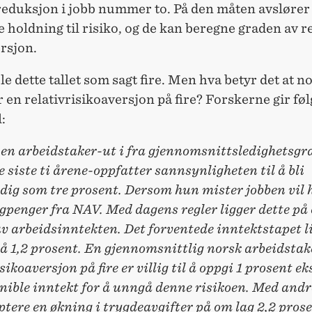
reduksjon i jobb nummer to. På den måten avslører
 holdning til risiko, og de kan beregne graden av re
rsjon.
le dette tallet som sagt fire. Men hva betyr det at
ar en relativrisikoaversjon på fire? Forskerne gir fø
:
en arbeidstaker-ut i fra gjennomsnittsledighetsgr
e siste ti årene-oppfatter sannsynligheten til å bli
dig som tre prosent. Dersom hun mister jobben vil
penger fra NAV. Med dagens regler ligger dette på 
v arbeidsinntekten. Det forventede inntektstapet l
å 1,2 prosent. En gjennomsnittlig norsk arbeidsta
isikoaversjon på fire er villig til å oppgi 1 prosent e
nible inntekt for å unngå denne risikoen. Med andre
tere en økning i trygdeavgifter på om lag 2,2 pros