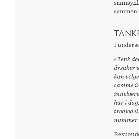
sannsynli
sammenhe
TANK
I undersø
«Tenk deg
årsaker u
kan velg
samme in
innebærer
har i dag
tredjedel
nummer 
Responden