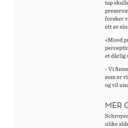
tap skull
preserva
forsker 
ett av si
«Mood pr
percepti
et dårlig
- Vi finn
som er vi
og vil un
MER 
Schroyen 
ulike al