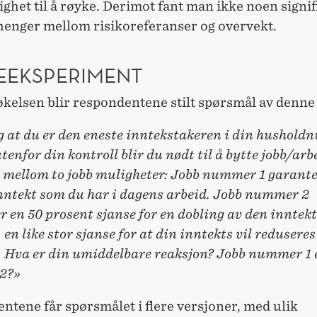
ghet til å røyke. Derimot fant man ikke noen signi
nger mellom risikoreferanser og overvekt.
EEKSPERIMENT
kelsen blir respondentene stilt spørsmål av denne
 at du er den eneste inntekstakeren i din husholdn
tenfor din kontroll blir du nødt til å bytte jobb/arb
e mellom to jobb muligheter: Jobb nummer 1 garante
ntekt som du har i dagens arbeid. Jobb nummer 2
 en 50 prosent sjanse for en dobling av den inntek
, en like stor sjanse for at din inntekts vil redusere
. Hva er din umiddelbare reaksjon? Jobb nummer 1 e
2?»
tene får spørsmålet i flere versjoner, med ulik