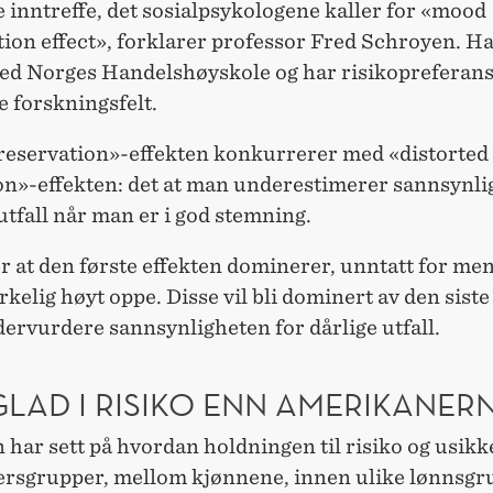
e inntreffe, det sosialpsykologene kaller for «mood
tion effect», forklarer professor Fred Schroyen. H
ved Norges Handelshøyskole og har risikopreferan
ne forskningsfelt.
eservation»-effekten konkurrerer med «distorted
on»-effekten: det at man underestimerer sannsynli
 utfall når man er i god stemning.
er at den første effekten dominerer, unntatt for m
rkelig høyt oppe. Disse vil bli dominert av den siste
dervurdere sannsynligheten for dårlige utfall.
GLAD I RISIKO ENN AMERIKANER
har sett på hvordan holdningen til risiko og usikke
dersgrupper, mellom kjønnene, innen ulike lønnsgru