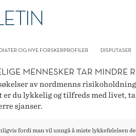
DMENY
DIATER OG NYE FORSKERPROFILER
DISPUTASER
ELIGE MENNESKER TAR MINDRE R
økelser av nordmenns risikoholdning
t er du lykkelig og tilfreds med livet, t
ærre sjanser.
ligvis fordi man vil unngå å miste lykkefølelsen d