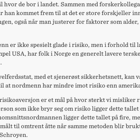
il hvor de bor i landet. Sammen med forskerkolleg
 han kommet frem til at det er store forskjeller in
gen, også når man justerer for faktorer som alder,
n er ikke spesielt glade i risiko, men i forhold til
pel USA, har folk i Norge en generelt lavere terskel
.
velferdsstat, med et sjenerøst sikkerhetsnett, kan 
til at nordmenn har mindre imot risiko enn amerik
 risikoaversjon er et mål på hvor sterkt vi misliker r
rson som ikke bryr seg om risiko ligger dette tallet 
omsnittsnordmannen ligger dette tallet på fire, me
målt til omtrent åtte når samme metoden blir bruk
 Schroyen.