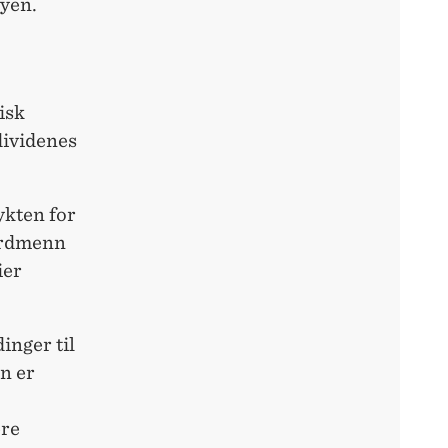
oyen.
isk
dividenes
rykten for
nordmenn
ier
inger til
on er
ere