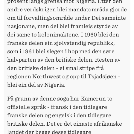
prosent langs grensa mot Nigeria. Etter den
andre verdskrigen blei mandatområda gjorde
om til forvaltingsområde under Dei sameinte
nasjonane, men dei blei framleis styrde av
dei same to kolonimaktene. I 1960 blei den
franske delen ein sjølvstendig republikk,
som i 1961 blei slegen i hop med den søre
halvparten av den britiske delen. Resten av
den britiske delen - ei smal stripe frå
regionen Northwest og opp til Tsjadsjøen -
blei ein del av Nigeria.
På grunn av denne soga har Kamerun to
offisielle språk - fransk i den tidlegare
franske delen og engelsk i den tidlegare
britiske delen. Det er det einaste afrikanske
landet der begge desse tidlegare