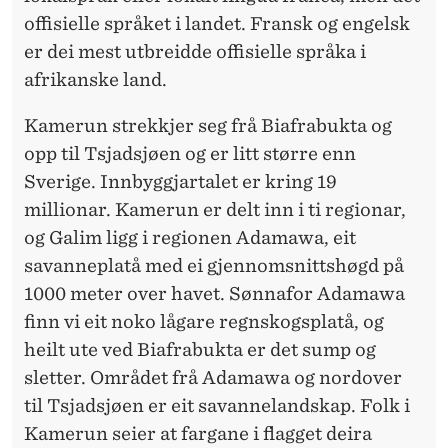
offisielle språket i landet. Fransk og engelsk
er dei mest utbreidde offisielle språka i
afrikanske land.
Kamerun strekkjer seg frå Biafrabukta og
opp til Tsjadsjøen og er litt større enn
Sverige. Innbyggjartalet er kring 19
millionar. Kamerun er delt inn i ti regionar,
og Galim ligg i regionen Adamawa, eit
savanneplatå med ei gjennomsnittshøgd på
1000 meter over havet. Sønnafor Adamawa
finn vi eit noko lågare regnskogsplatå, og
heilt ute ved Biafrabukta er det sump og
sletter. Området frå Adamawa og nordover
til Tsjadsjøen er eit savannelandskap. Folk i
Kamerun seier at fargane i flagget deira