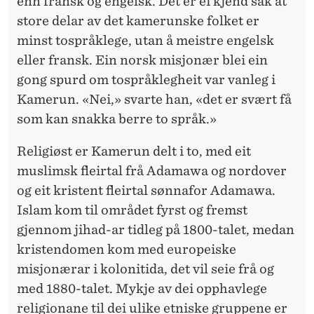
enn fransk og engelsk. Det er ei kjend sak at
store delar av det kamerunske folket er
minst tospråklege, utan å meistre engelsk
eller fransk. Ein norsk misjonær blei ein
gong spurd om tospråklegheit var vanleg i
Kamerun. «Nei,» svarte han, «det er svært få
som kan snakka berre to språk.»
Religiøst er Kamerun delt i to, med eit
muslimsk fleirtal frå Adamawa og nordover
og eit kristent fleirtal sønnafor Adamawa.
Islam kom til området fyrst og fremst
gjennom jihad-ar tidleg på 1800-talet, medan
kristen­domen kom med europeiske
misjonærar i kolonitida, det vil seie frå og
med 1880-talet. Mykje av dei opphavlege
religionane til dei ulike etniske gruppene er