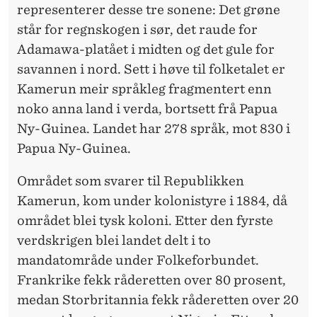
representerer desse tre sonene: Det grøne
står for regnskogen i sør, det raude for
Adamawa-platået i midten og det gule for
savannen i nord. Sett i høve til folketalet er
Kamerun meir språkleg fragmentert enn
noko anna land i verda, bortsett frå Papua
Ny-Guinea. Landet har 278 språk, mot 830 i
Papua Ny-Guinea.
Området som svarer til Republikken
Kamerun, kom under kolonistyre i 1884, då
området blei tysk koloni. Etter den fyrste
verdskrigen blei landet delt i to
mandatområde under Folkeforbundet.
Frankrike fekk råderetten over 80 prosent,
medan Storbritannia fekk råderetten over 20