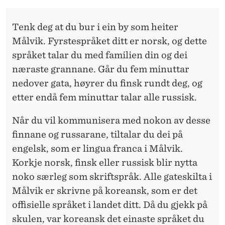
R
R
Tenk deg at du bur i ein by som heiter
I
Målvik. Fyrstespråket ditt er norsk, og dette
språket talar du med familien din og dei
N
næraste grannane. Går du fem minuttar
G
nedover gata, høyrer du finsk rundt deg, og
I
etter endå fem minuttar talar alle russisk.
K
Når du vil kommunisera med nokon av desse
A
finnane og russarane, tiltalar du dei på
engelsk, som er lingua franca i Målvik.
M
Korkje norsk, finsk eller russisk blir nytta
E
noko særleg som skriftspråk. Alle gateskilta i
R
Målvik er skrivne på koreansk, som er det
offisielle språket i landet ditt. Då du gjekk på
U
skulen, var koreansk det einaste språket du