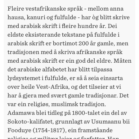
Fleire vestafrikanske språk - mellom anna
hausa, kanuri og fulfulde - har òg blitt skrive
med arabisk skrift i fleire hundre år. Dei
eldste eksisterande tekstane på fulfulde i
arabisk skrift er bortimot 200 år gamle, men
tradisjonen med å skriva afrikanske språk
med arabisk skrift er ein god del eldre. Måten
det arabiske alfabetet har blitt tilpassa
lydsystemet i fulfulde, er så å seia einsarta
over heile Vest-Afrika, og det tilseier at vi
har å gjera med svært gamle tradisjonar. Det
var ein religiøs, muslimsk tradisjon.
Adamawa blei tidleg på 1800-talet ein del av
Sokoto-kalifatet, grunnlagt av Usumaanu bii
Fooduye (1754-1817), ein framståande
religiøs og militær leiar og forfattar. Han