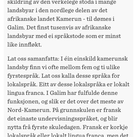
skildring av den verkelege stoda i mange
landsbyar i den nordlege delen av det
afrikanske landet Kamerun - til dømes i
Galim. Det finst tusenvis av afrikanske
landsbyar med ei språkstode som er minst
like innfløkt.
Lat oss samanfatta: I éin einskild kamerunsk
landsby finn vi ofte mellom fem og ti ulike
fyrstespråk. Lat oss kalla desse språka for
lokalspråk. Eitt av desse lokalspråka er lokalt
lingua franca. I Galim har fulfulde denne
funksjonen, og slik er det over det meste av
Nord-Kamerun. På grunnskulen er fransk
det einaste undervisnings­språket, og blir
nytta frå fyrste skuledagen. Fransk er korkje
lokalspråk eller lokalt lingua franca, men det