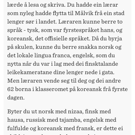
N
lærde å lesa og skriva. Du hadde ein lærar
som nyleg hadde flytta til Målvik frå ein stad
lenger sør i landet. Læraren kunne berre to
språk - tysk, som var fyrstespråket hans, og
koreansk, det offisielle språket. Då du byrja
på skulen, kunne du berre snakka norsk og
det lokale lingua franca, engelsk, som du
nytta når du var i lag med dei finsktalande
leikekameratane dine lenger nede i gata.
Men læraren vende seg til deg og dei andre
62 borna i klasseromet på koreansk frå fyrste
dagen.
Byter du ut norsk med nizaa, finsk med
hausa, russisk med tsjamba, engelsk med
fulfulde og koreansk med fransk, er dette ei