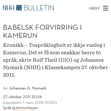
B
MENY
A
H
NO
TIL WWW.NHH.NO
S
B
O
Ø
BABELSK FORVIRRING I
K
Stipendiater og nye forskerprofiler
V
I
E
N
KAMERUN
E
Disputaser
E
L
T
T
D
Kronikk: - Tospråklegheit er ikkje vanleg i
Ekspertutvalg
S
S
T
M
Kamerun. Det er få som snakkar berre to
E
Om Bulletin
D
K
E
språk, skriv Rolf Theil (UiO) og Johannes
E
T
N
F
Nymark (NHH) i Klassekampen 27. oktober
Y
2011.
O
R
Av
Johannes A. Nymark
V
27. oktober 2011 20:26
(oppdatert: 1. mars 2016 20:30)
I
Språk og kommunikasjon