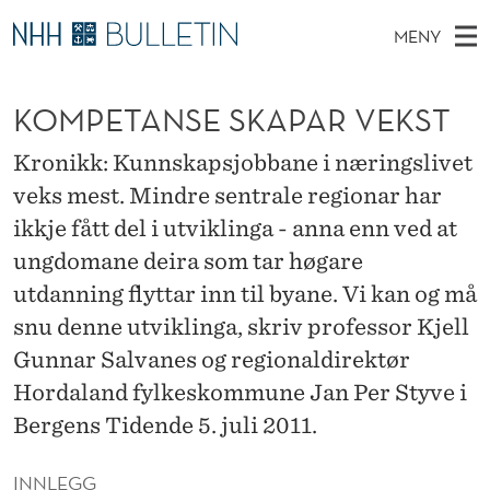
K
MENY
O
H
NO
TIL WWW.NHH.NO
S
M
O
Ø
KOMPETANSE SKAPAR VEKST
K
Stipendiater og nye forskerprofiler
V
I
P
N
E
Disputaser
E
Kronikk: Kunnskapsjobbane i næringslivet
E
T
T
D
veks mest. Mindre sentrale regionar har
Ekspertutvalg
S
T
T
M
ikkje fått del i utviklinga - anna enn ved at
E
Om Bulletin
D
A
E
ungdomane deira som tar høgare
E
T
N
utdanning flyttar inn til byane. Vi kan og må
N
Y
snu denne utviklinga, skriv professor Kjell
S
Gunnar Salvanes og regionaldirektør
E
Hordaland fylkeskommune Jan Per Styve i
S
Bergens Tidende 5. juli 2011.
K
INNLEGG