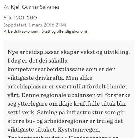
A
Av
Kjell Gunnar Salvanes
P
5. juli 2011 21:10
A
(oppdatert: 1. mars 2016 21:14)
Arbeidslivsøkonomi
Skatt og offentlig økonomi
R
V
Nye arbeidsplassar skapar vekst og utvikling.
E
I dag er det dei såkalla
kompetansearbeidsplassane som er den
K
viktigaste drivkrafta. Men slike
S
arbeidsplassar er svært ulikt fordelt i landet
T
vårt. Denne regionale ubalansen vil forsterke
seg ytterlegare om ikkje kraftfulle tiltak blir
sett i verk. Satsing på infrastruktur som gir
større bu- og arbeidsregionar er truleg det
viktigaste tiltaket. Kyststamvegen,