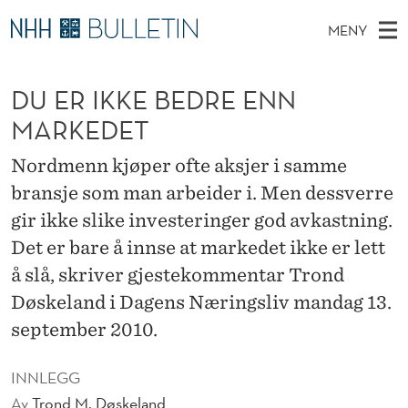
D
MENY
U
H
NO
TIL WWW.NHH.NO
S
E
O
Ø
DU ER IKKE BEDRE ENN
K
Stipendiater og nye forskerprofiler
V
I
R
N
MARKEDET
E
Disputaser
E
I
T
T
D
Nordmenn kjøper ofte aksjer i samme
Ekspertutvalg
S
K
T
M
bransje som man arbeider i. Men dessverre
E
Om Bulletin
D
K
E
gir ikke slike investeringer god avkastning.
E
T
N
E
Det er bare å innse at markedet ikke er lett
Y
å slå, skriver gjestekommentar Trond
B
Døskeland i Dagens Næringsliv mandag 13.
E
september 2010.
D
INNLEGG
R
Av
Trond M. Døskeland