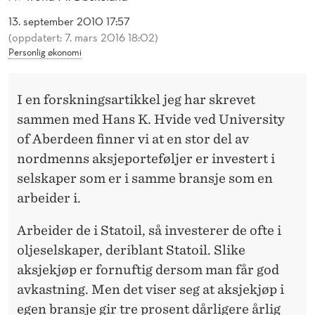
E
13. september 2010 17:57
E
(oppdatert: 7. mars 2016 18:02)
Personlig økonomi
N
N
I en forskningsartikkel jeg har skrevet
M
sammen med Hans K. Hvide ved University
A
of Aberdeen finner vi at en stor del av
nordmenns aksjeporteføljer er investert i
R
selskaper som er i samme bransje som en
K
arbeider i.
E
Arbeider de i Statoil, så investerer de ofte i
D
oljeselskaper, deriblant Statoil. Slike
E
aksjekjøp er fornuftig dersom man får god
avkastning. Men det viser seg at aksjekjøp i
T
egen bransje gir tre prosent dårligere årlig