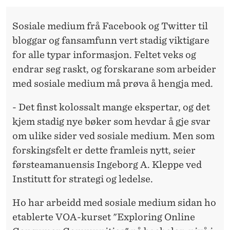
F
O
Sosiale medium frå Facebook og Twitter til
bloggar og fansamfunn vert stadig viktigare
R
for alle typar informasjon. Feltet veks og
S
endrar seg raskt, og forskarane som arbeider
T
med sosiale medium må prøva å hengja med.
Å
- Det finst kolossalt mange ekspertar, og det
kjem stadig nye bøker som hevdar å gje svar
om ulike sider ved sosiale medium. Men som
forskingsfelt er dette framleis nytt, seier
førsteamanuensis Ingeborg A. Kleppe ved
Institutt for strategi og ledelse.
Ho har arbeidd med sosiale medium sidan ho
etablerte VOA-kurset "Exploring Online