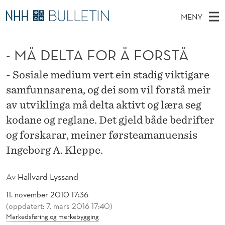
-
MENY
M
H
NO
TIL WWW.NHH.NO
S
Å
O
Ø
- MÅ DELTA FOR Å FORSTÅ
K
Stipendiater og nye forskerprofiler
V
I
D
N
E
Disputaser
E
- Sosiale medium vert ein stadig viktigare
E
T
T
D
samfunnsarena, og dei som vil forstå meir
Ekspertutvalg
S
L
T
M
av utviklinga må delta aktivt og læra seg
E
Om Bulletin
D
T
E
kodane og reglane. Det gjeld både bedrifter
E
T
N
og forskarar, meiner førsteamanuensis
A
Y
Ingeborg A. Kleppe.
F
O
Av
Hallvard Lyssand
R
11. november 2010 17:36
(oppdatert: 7. mars 2016 17:40)
Å
Markedsføring og merkebygging