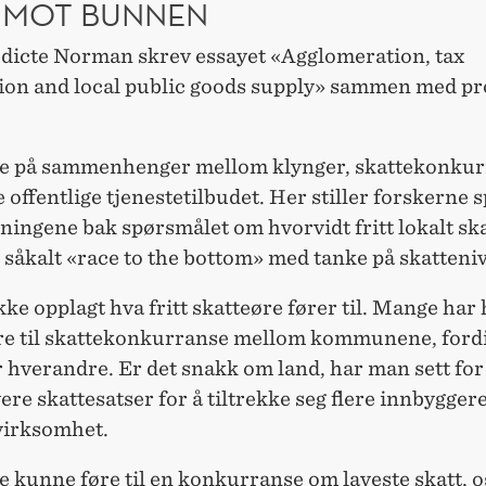
 MOT BUNNEN
dicte Norman skrev essayet «Agglomeration, tax
ion and local public goods supply» sammen med pr
de på sammenhenger mellom klynger, skattekonkur
e offentlige tjenestetilbudet. Her stiller forskerne
ningene bak spørsmålet om hvorvidt fritt lokalt ska
et såkalt «race to the bottom» med tanke på skatteni
ikke opplagt hva fritt skatteøre fører til. Mange har
føre til skattekonkurranse mellom kommunene, ford
hverandre. Er det snakk om land, har man sett for 
vere skattesatser for å tiltrekke seg flere innbygger
irksomhet.
le kunne føre til en konkurranse om laveste skatt,