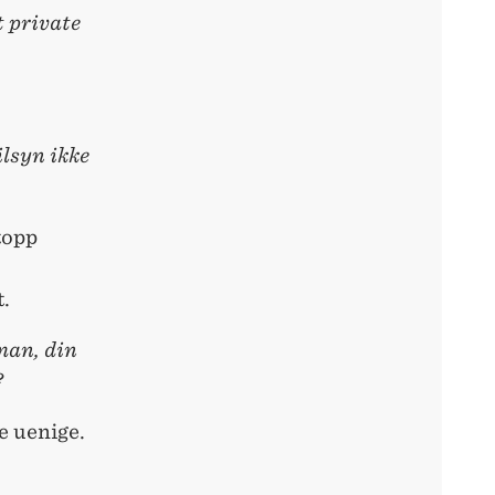
t private
ilsyn ikke
topp
t.
man, din
?
ke uenige.