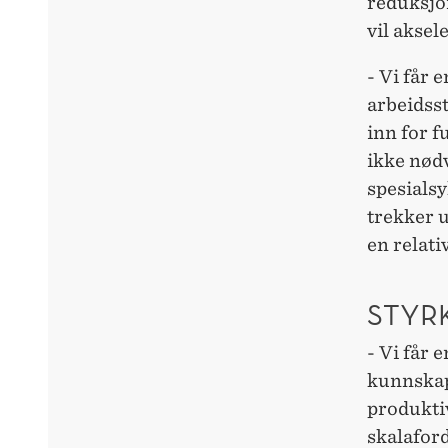
reduksjon
vil aksel
- Vi får 
arbeidsst
inn for f
ikke nød
spesialsy
trekker u
en relati
STYR
- Vi får 
kunnskap
produktiv
skalafor