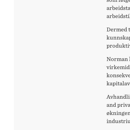
arbeidsta
arbeidsti
Dermed t
kunnskaps
produktiv
Norman h
virkemidl
konsekve
kapitalav
Avhandlin
and priv
økningen 
industri