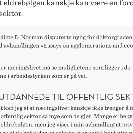
at eldrebølgen kanskje kan være en ford
sektor.
dicte D. Norman disputerte nylig for doktorgraden
avhandlingen «Essays on agglomerations and ec
r næringslivet må se mulighetene som ligger i de
e i arbeidsstyrken som er på vei.
 UTDANNEDE TIL OFFENTLIG SE
t kan jeg si at næringslivet kanskje ikke trenger å 
 offentlig sektor så mye som de gjør. Mange er bek
eldrebølgen, men jeg viser i min avhandling at priv
 av at de beholder en relativt stor andel høyt utda