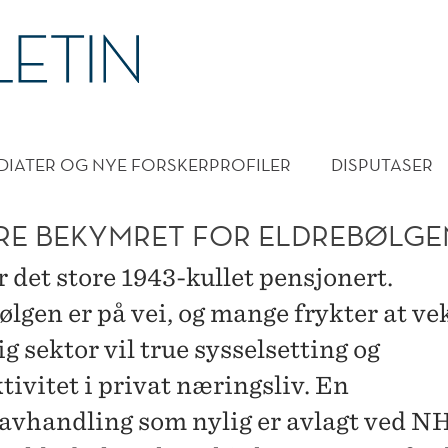
DMENY
DIATER OG NYE FORSKERPROFILER
DISPUTASER
RE BEKYMRET FOR ELDREBØLGE
ir det store 1943-kullet pensjonert.
lgen er på vei, og mange frykter at ve
ig sektor vil true sysselsetting og
tivitet i privat næringsliv. En
avhandling som nylig er avlagt ved 