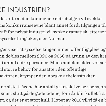
KE INDUSTRIEN?
vdes ofte at den kommende eldrebølgen vil svekke
ns konkurranseevne blant annet fordi tilgangen til
aft for privat industri vil synke dramatisk, etters
 sysselsetting øker, sier Norman.
er viser at sysselsettingen innen offentlig pleie o
enn dobles mellom 2020 og 2060 på grunn av den kra
i antall eldre personer. Mens andelen eldre vokser
til større behov for ansatte i den offentlige
ektoren, krymper den norske arbeidsstokken.
v de siste ti årene har antall yrkesaktive per pensjon
 snart slutt på de gode tidene, for i år blir kullet fra
, og det er et stort kull. I løpet av 2010 vil vi få en