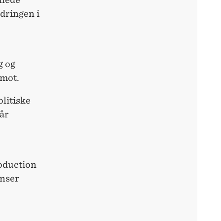
ndringen i
g og
imot.
litiske
får
roduction
enser