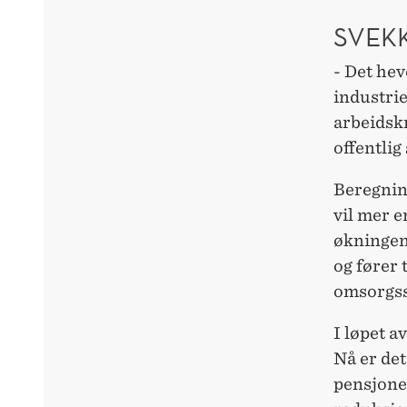
SVEK
- Det he
industrie
arbeidskr
offentlig
Beregning
vil mer 
økningen 
og fører 
omsorgss
I løpet a
Nå er det
pensjonert