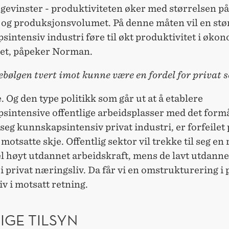
egevinster - produktiviteten øker med størrelsen på
 og produksjonsvolumet. På denne måten vil en stø
intensiv industri føre til økt produktivitet i øko
et, påpeker Norman.
rebølgen tvert imot kunne være en fordel for privat 
. Og den type politikk som går ut at å etablere
sintensive offentlige arbeidsplasser med det formå
 seg kunnskapsintensiv privat industri, er forfeilet 
 motsatte skje. Offentlig sektor vil trekke til seg en 
l høyt utdannet arbeidskraft, mens de lavt utdanned
 privat næringsliv. Da får vi en omstrukturering i 
v i motsatt retning.
IGE TILSYN