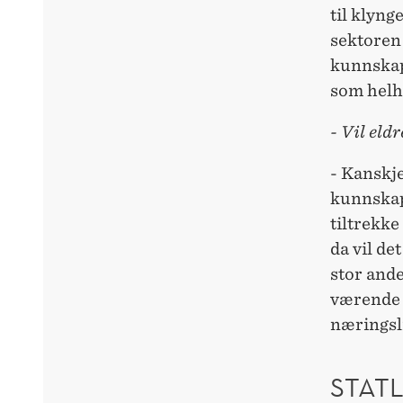
til klyng
sektoren
kunnskaps
som helh
- Vil eld
- Kanskje
kunnskap
tiltrekke
da vil det
stor ande
værende i
næringsli
STATL