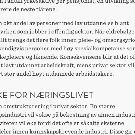
 i antall yrkesaktive per pensjonist, en utvikling 
erere de neste tiårene.
en økt andel av personer med lav utdannelse blant
yrken som jobber i offentlig sektor. Når eldrebølge
ullt trengs det flere folk innen pleie- og omsorgsyr
vendigvis personer med høy spesialkompetanse som
kepleiere og liknende. Konsekvensene blir at det of
t lavt utdannet arbeidskraft, mens privat sektor vi
vt stor andel høyt utdannede arbeidstakere.
KE FOR NÆRINGSLIVET
en omstrukturering i privat sektor. En større
sindustri vil vokse på bekostning av annen industr
iteten vil øke fordi det ofte er såkalte eksterne
deler innen kunnskapskrevende industri. Disse gir