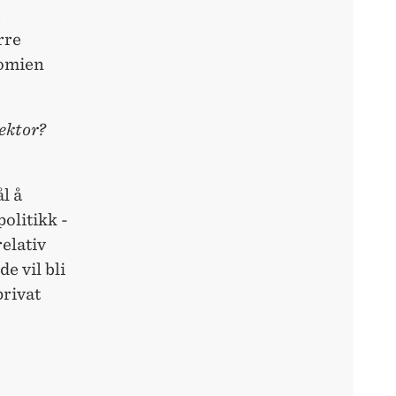
rre
nomien
sektor?
l å
politikk -
relativ
e vil bli
privat