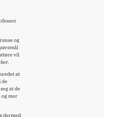
ofessor
ranse og
 spørsmål
ttøre vil
våer.
 hevdet at
i de
seg at de
e og mer
 og dermed