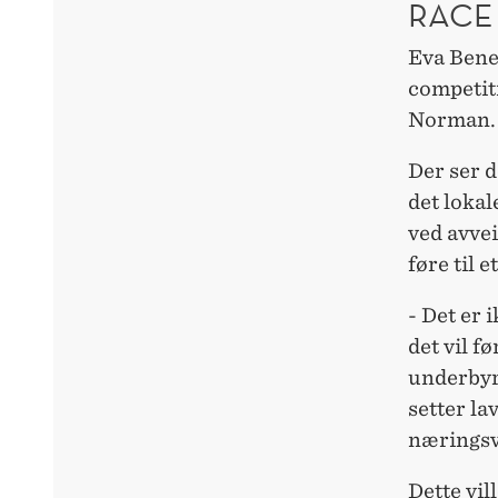
RACE
Eva Bene
competit
Norman.
Der ser 
det lokal
ved avvei
føre til 
- Det er 
det vil 
underbyr 
setter la
næringsv
Dette vil