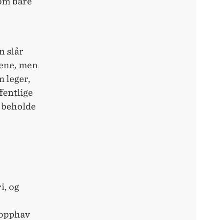
som bare
n slår
kene, men
 leger,
fentlige
l beholde
i, og
 opphav