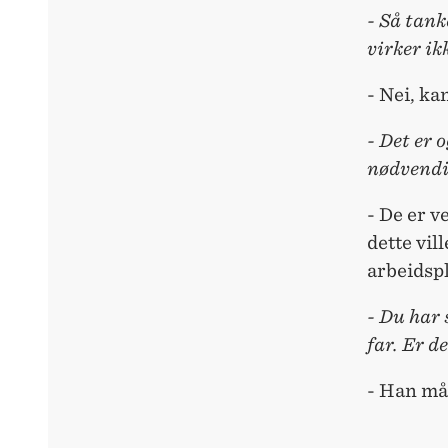
- Så tank
virker i
- Nei, k
- Det er 
nødvendig
- De er v
dette vil
arbeidspl
- Du har
far. Er d
- Han må 