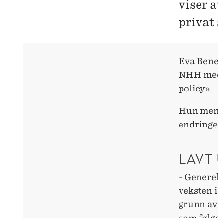
viser 
privat 
Eva Bene
NHH med 
policy».
Hun mene
endringen
LAVT
- Generel
veksten i
grunn av 
som følge