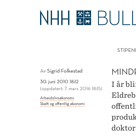
MINDRE
BEKYMRET
HOVE
FOR
STIPEN
ELDREBØLGEN
MIND
Av
Sigrid Folkestad
30. juni 2010 18:12
I år bl
(oppdatert: 7. mars 2016 18:15)
Eldrebø
Arbeidslivsøkonomi
Skatt og offentlig økonomi
offentl
produk
doktor