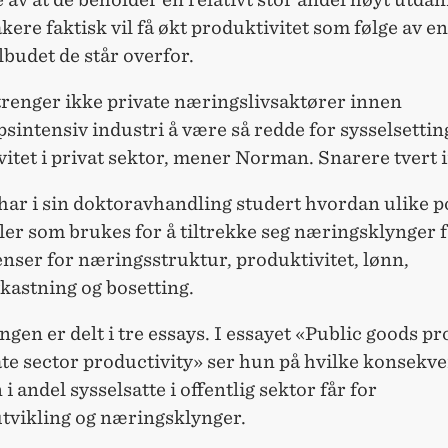
kere faktisk vil få økt produktivitet som følge av e
lbudet de står overfor.
renger ikke private næringslivsaktører innen
intensiv industri å være så redde for sysselsettin
itet i privat sektor, mener Norman. Snarere tvert 
ar i sin doktoravhandling studert hvordan ulike po
er som brukes for å tiltrekke seg næringsklynger 
nser for næringsstruktur, produktivitet, lønn,
kastning og bosetting.
gen er delt i tre essays. I essayet «Public goods p
ate sector productivity» ser hun på hvilke konsekv
i andel sysselsatte i offentlig sektor får for
utvikling og næringsklynger.