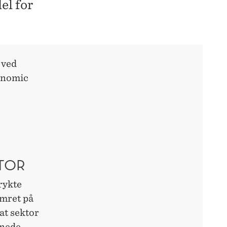
el for
 ved
onomic
KTOR
frykte
ymret på
at sektor
nnede