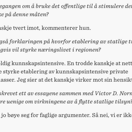
egangen om å bruke det offentlige til å stimulere de
kke på denne måten?
anskje tvert imot, kommenterer hun.
også forklaringen på hvorfor etablering av statlige t
vis vil styrke næringslivet i regionen?
eldig kunnskapsintensive. En trodde kanskje at net
le styrke etablering av kunnskapsintensive private
asser. Jeg sier at det kanskje virker mot sin hensik
 skrevet ett av essayene sammen med Victor D. Nor
ere uenige om virkningene av å flytte statlige tilsyn
jo bøye seg for faglige argumenter. Så nei, vi er ik