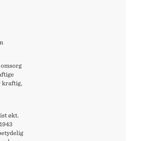
om
g omsorg
ftige
 kraftig,
ist økt.
 1943
 betydelig