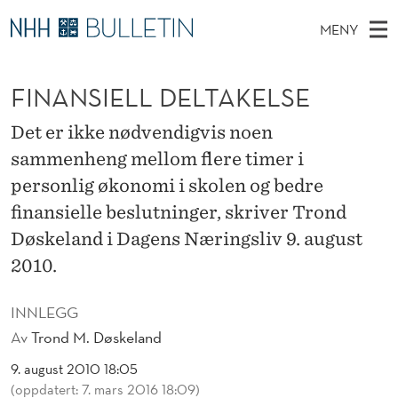
F
MENY
I
H
NO
TIL WWW.NHH.NO
S
N
O
Ø
FINANSIELL DELTAKELSE
K
Stipendiater og nye forskerprofiler
V
I
A
N
E
Disputaser
E
Det er ikke nødvendigvis noen
N
T
T
D
sammenheng mellom flere timer i
Ekspertutvalg
S
S
T
M
personlig økonomi i skolen og bedre
E
Om Bulletin
D
I
E
finansielle beslutninger, skriver Trond
E
T
N
Døskeland i Dagens Næringsliv 9. august
E
Y
2010.
L
L
INNLEGG
Av
Trond M. Døskeland
D
9. august 2010 18:05
E
(oppdatert: 7. mars 2016 18:09)