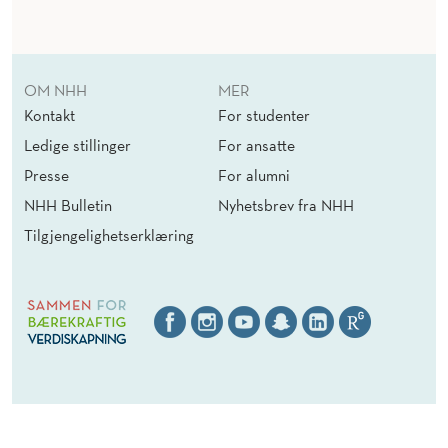
OM NHH
MER
Kontakt
For studenter
Ledige stillinger
For ansatte
Presse
For alumni
NHH Bulletin
Nyhetsbrev fra NHH
Tilgjengelighetserklæring