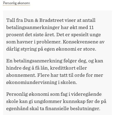
L
Personlig økonomi
T
Tall fra Dun & Bradstreet viser at antall
A
betalingsanmerkninger har økt med 11
K
prosent det siste året. Det er spesielt unge
E
som havner i problemer. Konsekvensene av
L
dårlig styring på egen økonomi er store.
S
En betalingsanmerkning følger deg, og kan
E
hindre deg å få lån, kredittkort eller
abonnement. Flere har tatt til orde for mer
økonomiundervisning i skolen.
Personlig økonomi som fag i videregående
skole kan gi ungdommer kunnskap før de på
egenhånd skal ta finansielle beslutninger.