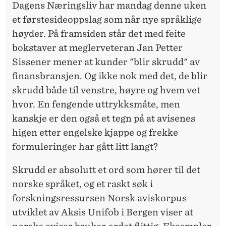
S
Dagens Næringsliv har mandag denne uken
et førstesideoppslag som når nye språklige
P
høyder. På framsiden står det med feite
R
bokstaver at meglerveteran Jan Petter
Å
Sissener mener at kunder "blir skrudd" av
finansbransjen. Og ikke nok med det, de blir
K
skrudd både til venstre, høyre og hvem vet
hvor. En fengende uttrykksmåte, men
kanskje er den også et tegn på at avisenes
higen etter engelske kjappe og frekke
formuleringer har gått litt langt?
Skrudd er absolutt et ord som hører til det
norske språket, og et raskt søk i
forskningsressursen Norsk aviskorpus
utviklet av Aksis Unifob i Bergen viser at