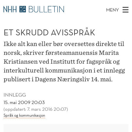
E
MENY
T
H
NO
TIL WWW.NHH.NO
S
S
O
Ø
ET SKRUDD AVISSPRÅK
K
Stipendiater og nye forskerprofiler
V
I
K
N
E
Disputaser
E
Ikke alt kan eller bør oversettes direkte til
R
T
T
D
norsk, skriver førsteamanuensis Marita
Ekspertutvalg
S
U
T
M
Kristiansen ved Institutt for fagspråk og
E
Om Bulletin
D
D
E
interkulturell kommunikasjon i et innlegg
E
T
N
publisert i Dagens Næringsliv 14. mai.
D
Y
A
INNLEGG
V
15. mai 2009 20:03
(oppdatert: 7. mars 2016 20:07)
I
Språk og kommunikasjon
S