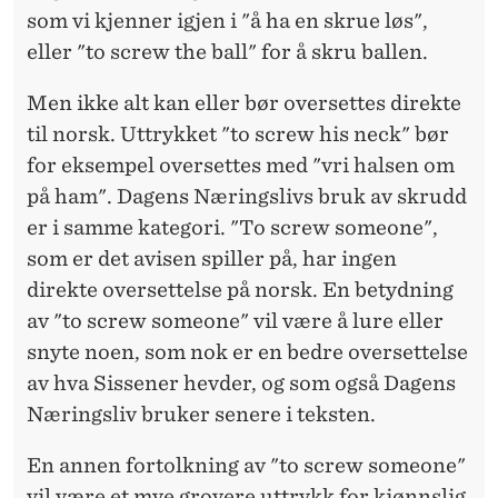
som vi kjenner igjen i "å ha en skrue løs",
eller "to screw the ball" for å skru ballen.
Men ikke alt kan eller bør oversettes direkte
til norsk. Uttrykket "to screw his neck" bør
for eksempel oversettes med "vri halsen om
på ham". Dagens Næringslivs bruk av skrudd
er i samme kategori. "To screw someone",
som er det avisen spiller på, har ingen
direkte oversettelse på norsk. En betydning
av "to screw someone" vil være å lure eller
snyte noen, som nok er en bedre oversettelse
av hva Sissener hevder, og som også Dagens
Næringsliv bruker senere i teksten.
En annen fortolkning av "to screw someone"
vil være et mye grovere uttrykk for kjønnslig