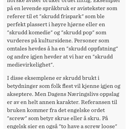
norske aviser bruker ordet flittig. Eksempler
på en levende språkbruk er avistekster som
referer til et "skrudd frispark" som ble
perfekt plassert i høyre hjørne eller en
"skrudd komedie" og "skrudd pop" som
vurderes på kultursidene. Personer som
omtales hevdes å ha en "skrudd oppfatning"
og andre igjen hevder at vi har en "skrudd
medievirkelighet".
I disse eksemplene er skrudd brukt i
betydninger som folk flest vil kjenne igjen og
akseptere. Men Dagens Næringslivs oppslag
er av en helt annen karakter. Referansen til
bruken kommer fra det engelske ordet
"screw" som betyr skrue eller å skru. På
engelsk sier en også "to have a screw loose"