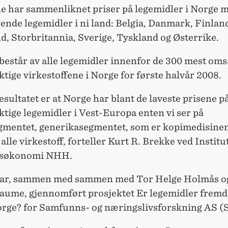
e har sammenliknet priser på legemidler i Norge m
rende legemidler i ni land: Belgia, Danmark, Finland
, Storbritannia, Sverige, Tyskland og Østerrike.
består av alle legemidler innenfor de 300 mest oms
ktige virkestoffene i Norge for første halvår 2008.
sultatet er at Norge har blant de laveste prisene p
ktige legemidler i Vest-Europa enten vi ser på
gmentet, generikasegmentet, som er kopimedisinen,
r alle virkestoff, forteller Kurt R. Brekke ved Institu
søkonomi NHH.
ar, sammen med sammen med Tor Helge Holmås o
aume, gjennomført prosjektet Er legemidler fremd
 Norge? for Samfunns- og næringslivsforskning AS (