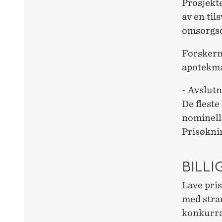
Prosjekte
av en til
omsorgsd
Forskerne
apotekma
- Avslutn
De flest
nominell 
Prisøknin
BILLI
Lave pris
med stra
konkurra