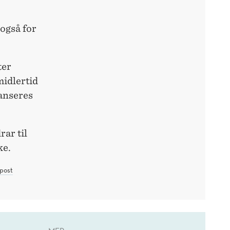
 også for
ter
midlertid
lanseres
rar til
ke.
post