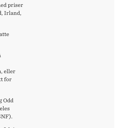
ed priser
, Irland,
atte
å
 eller
tt for
g Odd
eles
SNF).