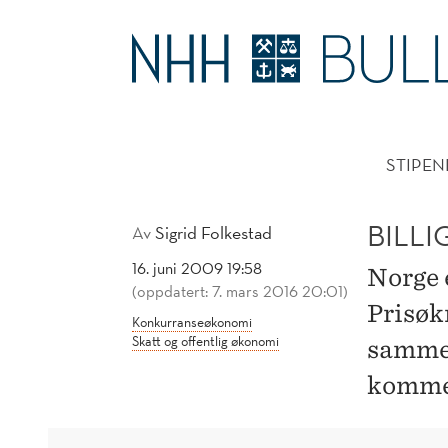
BILLIGERE
MEDISINER
HOVE
I
STIPEN
NORGE
BILLI
Av
Sigrid Folkestad
16. juni 2009 19:58
Norge e
(oppdatert: 7. mars 2016 20:01)
Prisøk
Konkurranseøkonomi
Skatt og offentlig økonomi
sammen
kommer