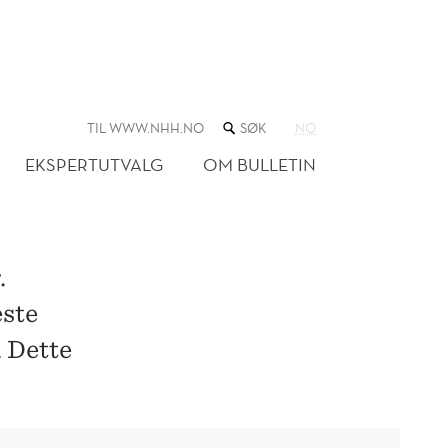
SØK
TIL WWW.NHH.NO
NO
I
NETTSTEDET
EKSPERTUTVALG
OM BULLETIN
.
este
 Dette