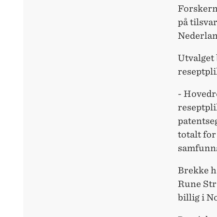
Forskern
på tilsva
Nederland
Utvalget 
reseptpli
- Hovedre
reseptpli
patentse
totalt fo
samfunn
Brekke h
Rune Str
billig i