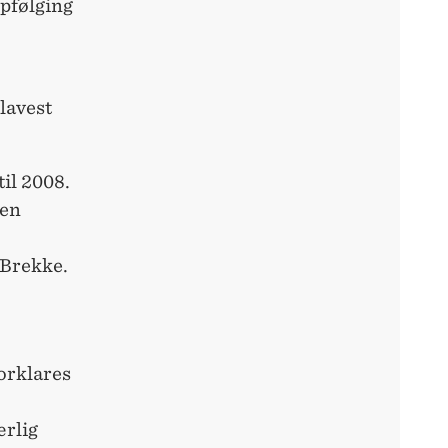
ppfølging
lavest
til 2008.
 en
 Brekke.
orklares
ærlig