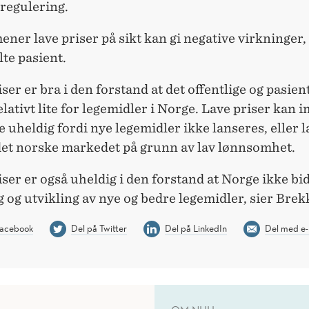
regulering.
ner lave priser på sikt kan gi negative virkninger,
te pasient.
iser er bra i den forstand at det offentlige og pasien
elativt lite for legemidler i Norge. Lave priser kan i
 uheldig fordi nye legemidler ikke lanseres, eller 
 det norske markedet på grunn av lav lønnsomhet.
iser er også uheldig i den forstand at Norge ikke bid
 og utvikling av nye og bedre legemidler, sier Brek
Facebook
Del på Twitter
Del på LinkedIn
Del med e-