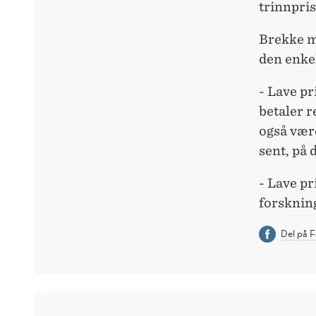
trinnpris
Brekke me
den enkel
- Lave pr
betaler r
også være
sent, på
- Lave pr
forskning
Del på 