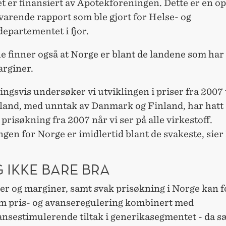
t er finansiert av Apotekforeningen. Dette er en o
svarende rapport som ble gjort for Helse- og
epartementet i fjor.
 finner også at Norge er blant de landene som har 
rginer.
ingsvis undersøker vi utviklingen i priser fra 2007 
e land, med unntak av Danmark og Finland, har hatt
prisøkning fra 2007 når vi ser på alle virkestoff.
gen for Norge er imidlertid blant de svakeste, sier
G IKKE BARE BRA
er og marginer, samt svak prisøkning i Norge kan f
m pris- og avanseregulering kombinert med
nsestimulerende tiltak i generikasegmentet - da s