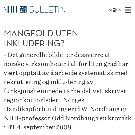
M
MENY
A
H
NO
TIL WWW.NHH.NO
S
N
O
Ø
MANGFOLD UTEN
K
Stipendiater og nye forskerprofiler
V
I
G
N
INKLUDERING?
E
Disputaser
E
F
T
T
D
- Det generelle bildet er dessverre at
Ekspertutvalg
S
O
T
M
norske virksomheter i altfor liten grad har
E
Om Bulletin
D
L
E
vært opptatt av å arbeide systematisk med
E
T
N
D
rekruttering og inkludering av
Y
funksjonshemmede i arbeidslivet, skriver
U
regionkontorleder i Norges
T
Handikapforbund Ingerid W. Nordhaug og
E
NHH-professor Odd Nordhaug i en kronikk
N
i BT 4. september 2008.