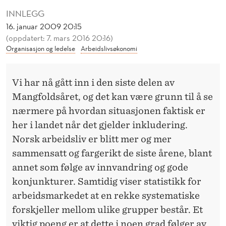
I
INNLEGG
N
16. januar 2009 20:15
(oppdatert: 7. mars 2016 20:16)
K
Organisasjon og ledelse
Arbeidslivsøkonomi
L
U
Vi har nå gått inn i den siste delen av
D
Mangfoldsåret, og det kan være grunn til å se
nærmere på hvordan situasjonen faktisk er
E
her i landet når det gjelder inkludering.
R
Norsk arbeidsliv er blitt mer og mer
I
sammensatt og fargerikt de siste årene, blant
annet som følge av innvandring og gode
N
konjunkturer. Samtidig viser statistikk for
G
arbeidsmarkedet at en rekke systematiske
?
forskjeller mellom ulike grupper består. Et
viktig poeng er at dette i noen grad følger av