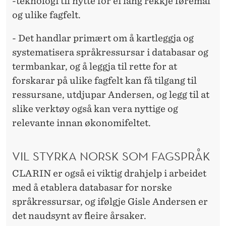
-teknologi til nytte for ei lang rekkje føremål
og ulike fagfelt.
- Det handlar primært om å kartleggja og
systematisera språkressursar i databasar og
termbankar, og å leggja til rette for at
forskarar på ulike fagfelt kan få tilgang til
ressursane, utdjupar Andersen, og legg til at
slike verktøy også kan vera nyttige og
relevante innan økonomifeltet.
VIL STYRKA NORSK SOM FAGSPRÅK
CLARIN er også ei viktig drahjelp i arbeidet
med å etablera databasar for norske
språkressursar, og ifølgje Gisle Andersen er
det naudsynt av fleire årsaker.