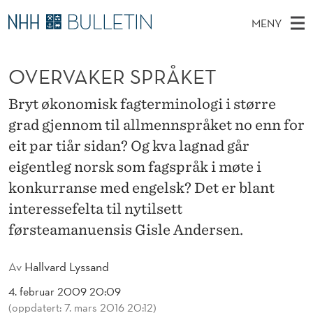
O
MENY
V
H
NO
TIL WWW.NHH.NO
S
E
O
Ø
OVERVAKER SPRÅKET
K
Stipendiater og nye forskerprofiler
V
I
R
N
E
Disputaser
E
Bryt økonomisk fagterminologi i større
V
T
T
D
grad gjennom til allmennspråket no enn for
Ekspertutvalg
S
A
T
M
eit par tiår sidan? Og kva lagnad går
E
Om Bulletin
D
K
E
eigentleg norsk som fagspråk i møte i
E
T
N
konkurranse med engelsk? Det er blant
E
Y
interessefelta til nytilsett
R
førsteamanuensis Gisle Andersen.
S
P
Av
Hallvard Lyssand
R
4. februar 2009 20:09
(oppdatert: 7. mars 2016 20:12)