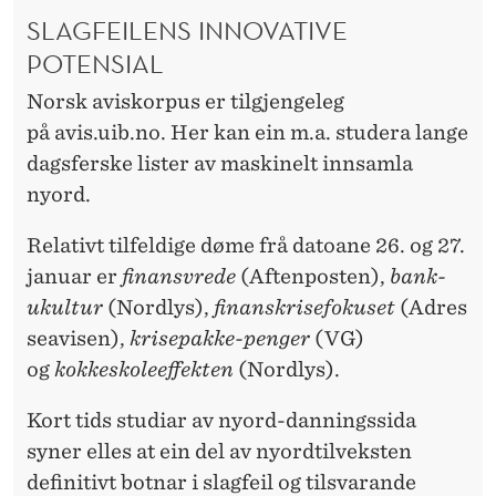
SLAGFEILENS INNOVATIVE
POTENSIAL
Norsk aviskorpus er tilgjengeleg
på avis.uib.no. Her kan ein m.a. studera lange
dagsferske lister av maskinelt innsamla
nyord.
Relativt tilfeldige døme frå datoane 26. og 27.
januar er
finansvrede
(Aftenposten),
bank-
ukultur
(Nordlys),
finanskrisefokuset
(Adres
seavisen),
krisepakke-penger
(VG)
og
kokkeskoleeffekten
(Nordlys).
Kort tids studiar av nyord-danningssida
syner elles at ein del av nyordtilveksten
definitivt botnar i slagfeil og tilsvarande