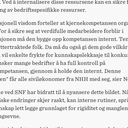
Ved å internalisere disse ressursene kan en sikre 
g av bedriftsspesifikke ressurser.
sjonell visdom forteller at kjernekompetansen org
For å sikre seg at verdifulle medarbeidere forblir i
sjonen må den bygge opp kompetansen internt. Ten
ettertraktede folk. Da må du også gi dem gode vilkår
vil enkelte frykte for kunnskapslekkasje til konku
sker mange bedrifter å ha full kontroll på
mpetansen, gjennom å holde den internt. Denne
en" får alle siviløkonomer fra NHH med seg, sier 
 ved SNF har bidratt til å nyansere dette bildet. N
ske endringer skjer raskt, kan interne rutiner, spr
skap lett legge grunnlaget for rigiditet og mangle
ngsevne.