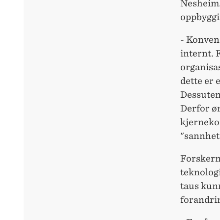
Nesheim. 
oppbyggin
- Konven
internt. 
organisa
dette er 
Dessuten 
Derfor øn
kjerneko
"sannhet
Forskerne
teknologi
taus kunn
forandri