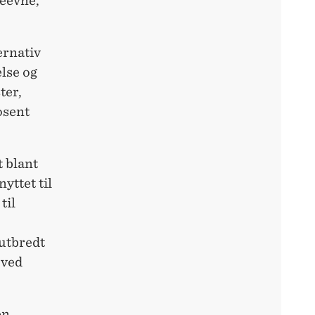
seevne,
ternativ
lse og
ter,
osent
t blant
yttet til
til
utbredt
 ved
en