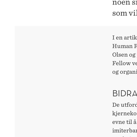
noen si
som vi
I en arti
Human Re
Olsen og
Fellow ve
og organ
BIDRA
De utfor
kjernekom
evne til 
imiterba