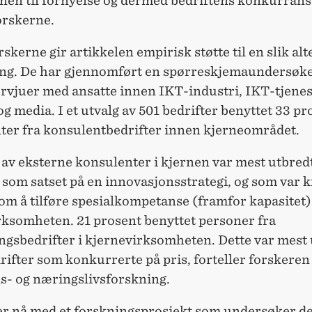
vnen til fornyelse og dermed bedriftens konkurran
orskerne.
orskerne gir artikkelen empirisk støtte til en slik al
ng. De har gjennomført en spørreskjemaundersøke
ervjuer med ansatte innen IKT-industri, IKT-tjenes
g media. I et utvalg av 501 bedrifter benyttet 33 pr
ter fra konsulentbedrifter innen kjerneområdet.
av eksterne konsulenter i kjernen var mest utbred
 som satset på en innovasjonsstrategi, og som var kn
om å tilføre spesialkompetanse (framfor kapasitet) 
rksomheten. 21 prosent benyttet personer fra
gsbedrifter i kjernevirksomheten. Dette var mest 
rifter som konkurrerte på pris, forteller forskeren
- og næringslivsforskning.
ber nå med et forskningsprosjekt som undersøker d