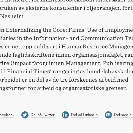
ruken av eksterne konsulenter i oljebransjen, fort
 Nesheim.
en Externalizing the Core: Firms' Use of Employm
iaries in the Information- and Communication T
es er nettopp publisert i Human Resource Managem
ende fagtidsskriftene innen organisasjonsfaget, ra
ire (impact fator) innen Management. Publisering
d i Financial Times' rangering av handelshøyskoler
arbeidet er en del av de tre forskernes arbeid med
ngsformer for arbeid og organisatoriske grenser.
Facebook
Del på Twitter
Del på LinkedIn
Del med e-