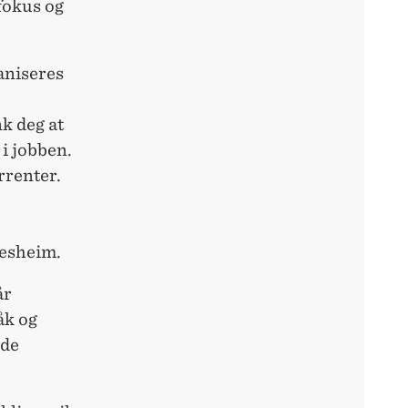
fokus og
aniseres
k deg at
 i jobben.
rrenter.
Nesheim.
år
åk og
nde