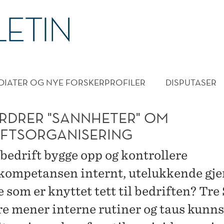
DMENY
DIATER OG NYE FORSKERPROFILER
DISPUTASER
NG
RDRER "SANNHETER" OM
IFTSORGANISERING
 bedrift bygge opp og kontrollere
kompetansen internt, utelukkende g
 som er knyttet tett til bedriften? Tr
re mener interne rutiner og taus kunns