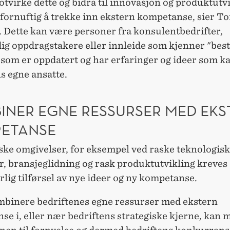
otvirke dette og bidra til innovasjon og produktutvi
fornuftig å trekke inn ekstern kompetanse, sier To
 Dette kan være personer fra konsulentbedrifter,
ig oppdragstakere eller innleide som kjenner "bes
 som er oppdatert og har erfaringer og ideer som ka
s egne ansatte.
INER EGNE RESSURSER MED EKS
ETANSE
ske omgivelser, for eksempel ved raske teknologis
, bransjeglidning og rask produktutvikling kreves
lig tilførsel av nye ideer og ny kompetanse.
mbinere bedriftenes egne ressurser med ekstern
e i, eller nær bedriftens strategiske kjerne, kan 