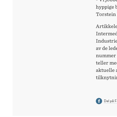
hyppige b
Torstein
Artikkel
Intermed
Industri
av de led
nummer f
teller me
aktuelle 
tilknytni
Del på 