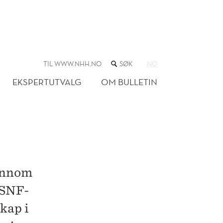
SØK
TIL WWW.NHH.NO
NO
I
NETTSTEDET
EKSPERTUTVALG
OM BULLETIN
jennom
e SNF-
kap i