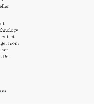
eller
ent
echnology
ent, et
ngert som
 her
. Det
post