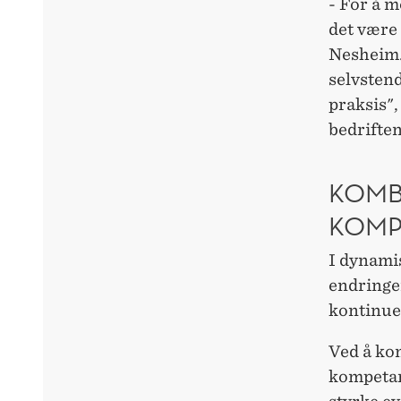
- For å m
det være 
Nesheim.
selvstend
praksis",
bedriften
KOMB
KOMP
I dynami
endringer
kontinuer
Ved å ko
kompetans