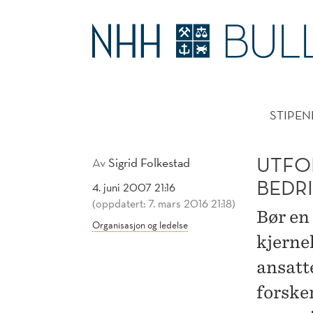
UTFORDRER
"SANNHETER"
HOVE
OM
STIPEN
BEDRIFTSORGANISERI
UTFO
Av
Sigrid Folkestad
BEDR
4. juni 2007 21:16
(oppdatert: 7. mars 2016 21:18)
Bør en
Organisasjon og ledelse
kjerne
ansatte
forske