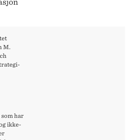
sasjon
tet
n M.
rch
trategi-
r som har
og ikke-
er