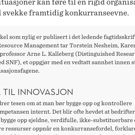
tuasjoner kan føre til en rigid organi
l svekke framtidig konkurranseevne.
kkel som nylig er publisert i det ledende fagtidsskrif
source Management tar Torstein Nesheim, Kare
 professor Arne L. Kalleberg (Distinguished Resea
d SNF), et oppgjør med en vedtatt sannhet innen s
isasjonsfagene.
 TIL INNOVASJON
drer tesen om at man bør bygge opp og kontrollere
petansen internt. Det blir ofte hevdet at bedrifte
å bygge opp sjeldne, verdifulle, ikke-substituerbare 
re ressurser oppnår en konkurransefordel, forklar