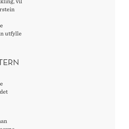
kling, vil
rstein
te
n utfylle
TERN
ke
 det
man