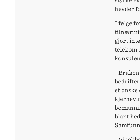
styrke e
hevder f
I følge f
tilnærmi
gjort int
telekom o
konsulen
- Bruken 
bedrifter
et ønske 
kjernevi
bemannin
blant bed
Samfunns
- Vi job