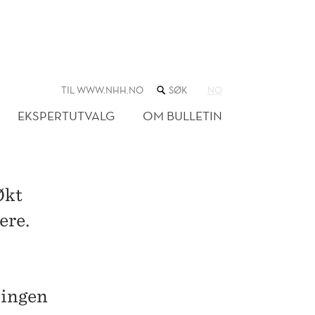
SØK
TIL WWW.NHH.NO
NO
I
NETTSTEDET
EKSPERTUTVALG
OM BULLETIN
Økt
ere.
singen