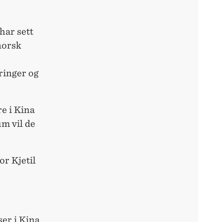
har sett
norsk
ringer og
re i Kina
um vil de
or Kjetil
ser i Kina