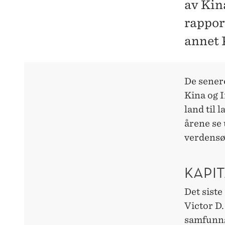
av Kin
rappor
annet 
De senere
Kina og I
land til 
årene se 
verdensø
KAPI
Det siste
Victor D.
samfunns