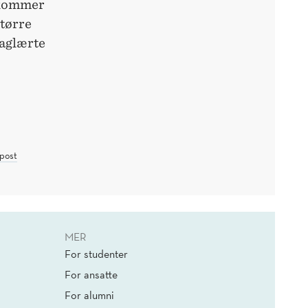
a kommer
større
faglærte
post
MER
For studenter
For ansatte
For alumni