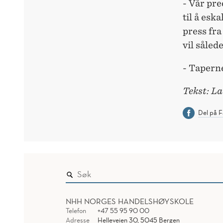
- Vår pr
til å esk
press fra
vil såle
- Taperne
Tekst: L
Del på 
NHH NORGES HANDELSHØYSKOLE
Telefon
+47 55 95 90 00
Adresse
Helleveien 30, 5045 Bergen