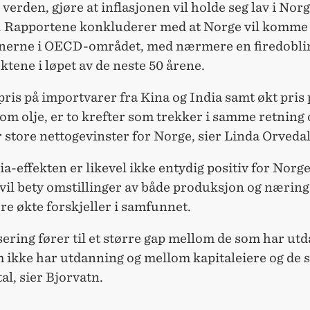
 verden, gjøre at inflasjonen vil holde seg lav i Norg
. Rapportene konkluderer med at Norge vil komme
nnerne i OECD-området, med nærmere en firedobli
ktene i løpet av de neste 50 årene.
pris på importvarer fra Kina og India samt økt pris 
om olje, er to krefter som trekker i samme retning 
store nettogevinster for Norge, sier Linda Orvedal
a-effekten er likevel ikke entydig positiv for Norge
vil bety omstillinger av både produksjon og næring
re økte forskjeller i samfunnet.
sering fører til et større gap mellom de som har ut
m ikke har utdanning og mellom kapitaleiere og de 
tal, sier Bjorvatn.