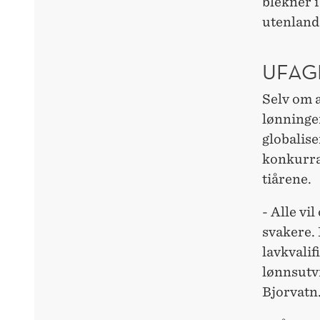
blekner i
utenlands
UFAG
Selv om a
lønninge
globalise
konkurra
tiårene.
- Alle vi
svakere. 
lavkvalif
lønnsutvi
Bjorvatn