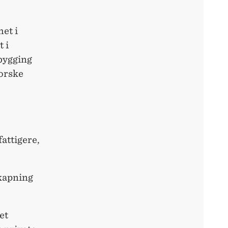
et i
 i
bygging
norske
fattigere,
skapning
et