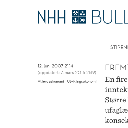
FREMTIDENS
VINNERE
HOVE
STIPEN
FREM
12. juni 2007 21:14
(oppdatert: 7. mars 2016 21:19)
En fir
Atferdsøkonomi
Utviklingsøkonomi
inntek
Større
ufaglæ
konsek