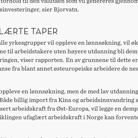
 forhold til den valutaen som vil genereres gjenno
investeringer, sier Bjorvatn.
LÆRTE TAPER
lle yrkesgrupper vil oppleve en lønnsøkning, vil ø
ne til arbeidstakere uten høyere utdanning bli dem
ringen, viser rapporten. En av grunnene til dette e
nse fra blant annet østeuropeiske arbeidere de nes
l oppleve en lønnsøkning, men de med lav utdanning 
Både billig import fra Kina og arbeidsinnvandring 
isert arbeidskraft fra Øst-Europa, vil legge en dem
klingen ufaglært arbeidskraft i Norge kan forvente
.