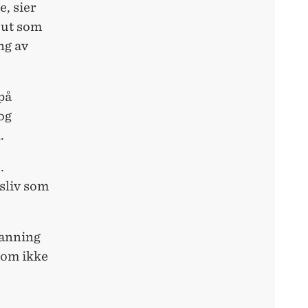
e, sier
 ut som
ng av
på
og
.
.
sliv som
danning
som ikke