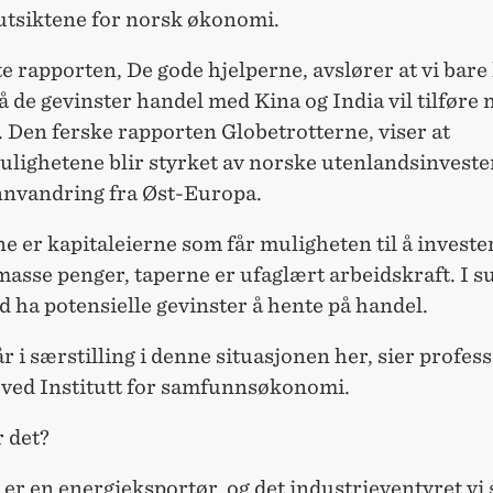
utsiktene for norsk økonomi.
e rapporten, De gode hjelperne, avslører at vi bare 
å de gevinster handel med Kina og India vil tilføre 
 Den ferske rapporten Globetrotterne, viser at
ulighetene blir styrket av norske utenlandsinveste
nnvandring fra Øst-Europa.
e er kapitaleierne som får muligheten til å investe
masse penger, taperne er ufaglært arbeidskraft. I s
nd ha potensielle gevinster å hente på handel.
r i særstilling i denne situasjonen her, sier profess
 ved Institutt for samfunnsøkonomi.
 det?
i er en energieksportør, og det industrieventyret vi 