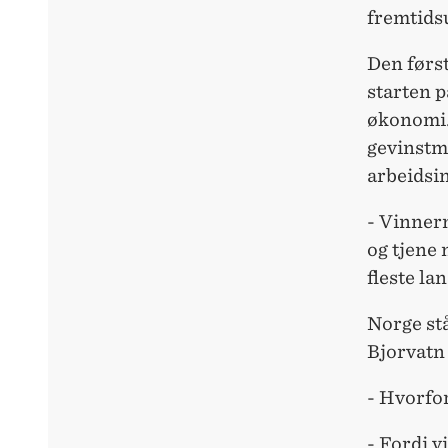
fremtids
Den først
starten p
økonomi.
gevinstm
arbeidsi
- Vinnern
og tjene 
fleste la
Norge stå
Bjorvatn
- Hvorfor
- Fordi v