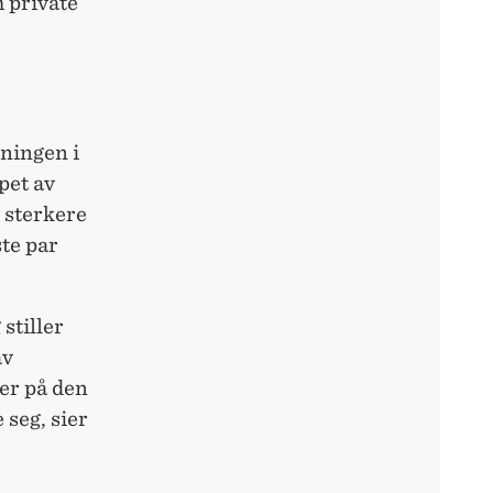
m private
kningen i
pet av
r sterkere
te par
stiller
av
per på den
 seg, sier