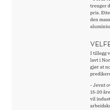
trenger d
pris. Ett
den mass
aluminium
VELF
I tillegg
lavt i No
gjør at n
prediker
- Jevnt o
15-20 åre
vil indus
arbeidskr