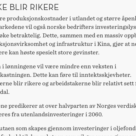
KE BLIR RIKERE
re produksjonskostnader i utlandet og større åpenh
rkedene vil også norske bedrifters investeringslyst
 øke betraktelig. Dette, sammen med en massiv opp
sjonsvirksomhet og infrastruktur i Kina, gjør at 
ere kan høste spesielt store gevinster.
 i lønningene vil være mindre enn veksten i
kastningen. Dette kan føre til inntektsskjevheter.
erne blir rikere og arbeidstakerne blir relativt sett 
dal.
ne predikerer at over halvparten av Norges verdi
eres fra utenlandsinvesteringer i 2060.
lutaen som skapes gjennom investeringer i oljefond