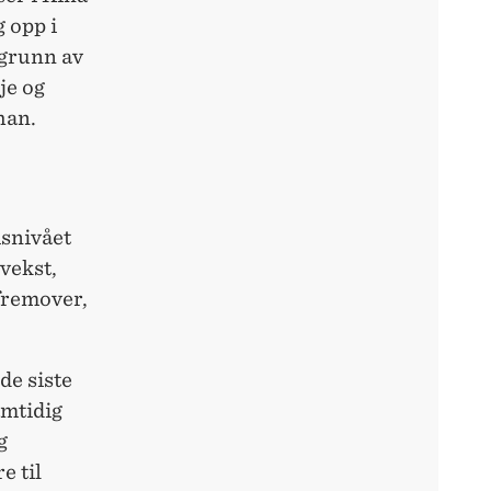
g opp i
 grunn av
je og
han.
isnivået
vekst,
 fremover,
de siste
amtidig
g
e til