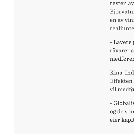
resten av
Bjorvatn
en av vi
realinnte
- Lavere 
råvarer s
medfører 
Kina-Indi
Effekten 
vil medfø
- Globali
og de so
eier kapi