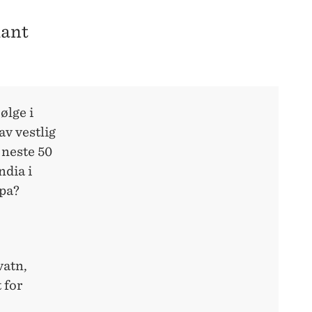
lant
ølge i
av vestlig
 neste 50
ndia i
pa?
vatn,
 for