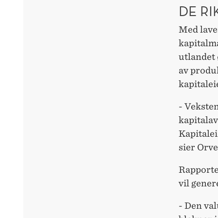
DE RI
Med lave
kapitalma
utlandet
av produk
kapitalei
- Veksten
kapitalav
Kapitalei
sier Orve
Rapporte
vil gener
- Den va