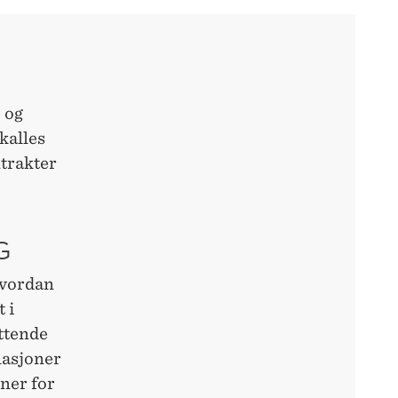
 og
kalles
ntrakter
G
hvordan
 i
attende
lasjoner
pner for