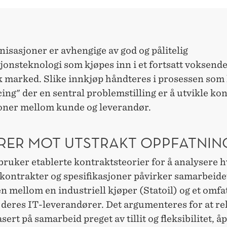
nisasjoner er avhengige av god og pålitelig
onsteknologi som kjøpes inn i et fortsatt voksende
 marked. Slike innkjøp håndteres i prosessen som 
ing" der en sentral problemstilling er å utvikle ko
joner mellom kunde og leverandør.
RER MOT UTSTRAKT OPPFATNIN
bruker etablerte kontraktsteorier for å analysere 
kontrakter og spesifikasjoner påvirker samarbeidet
n mellom en industriell kjøper (Statoil) og et omf
 deres IT-leverandører. Det argumenteres for at re
sert på samarbeid preget av tillit og fleksibilitet, å