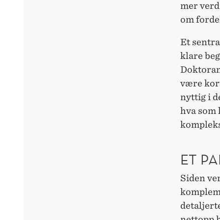
mer verd
om fordel
Et sentra
klare be
Doktoran
være kort
nyttig i d
hva som 
kompleks
ET P
Siden ver
komplemen
detaljer
nettopp h