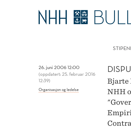
DISPUTAS:
KJØP
HOVE
AV
STIPEN
IT-
TJENESTER
DISPU
26. juni 2006 12:00
(oppdatert: 25. februar 2016
Bjarte
12:39)
Organisasjon og ledelse
NHH on
"Gover
Empiri
Contra