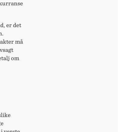
nkurranse
d, er det
n.
rakter må
lvsagt
detalj om
slike
ge
i verste