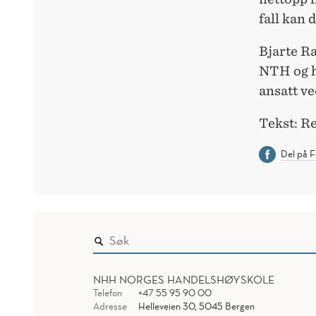
fall kan 
Bjarte R
NTH og h
ansatt ve
Tekst: Re
Del på 
NHH NORGES HANDELSHØYSKOLE
Telefon
+47 55 95 90 00
Adresse
Helleveien 30, 5045 Bergen