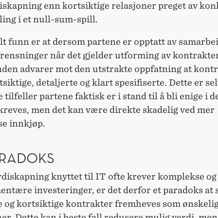
iskapning enn kortsiktige relasjoner preget av ko
ing i et null-sum-spill.
lt funn er at dersom partene er opptatt av samarbei
grensninger når det gjelder utforming av kontrakte
den advarer mot den utstrakte oppfatning at kont
siktige, detaljerte og klart spesifiserte. Dette er se
e tilfeller partene faktisk er i stand til å bli enige i 
kreves, men det kan være direkte skadelig ved mer
e innkjøp.
ARADOKS
diskapning knyttet til IT ofte krever komplekse og
tære investeringer, er det derfor et paradoks at 
te og kortsiktige kontrakter fremheves som ønskeli
er. Dette kan i beste fall redusere mulig verdi, men 