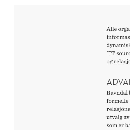
Alle orga
informasj
dynamisk
"IT sourc
og relas
ADVA
Ravndal 
formelle 
relasjone
utvalg av
som er ba