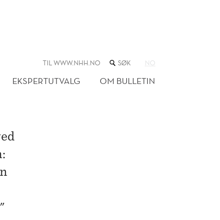
SØK
TIL WWW.NHH.NO
NO
I
NETTSTEDET
EKSPERTUTVALG
OM BULLETIN
ved
:
An
"